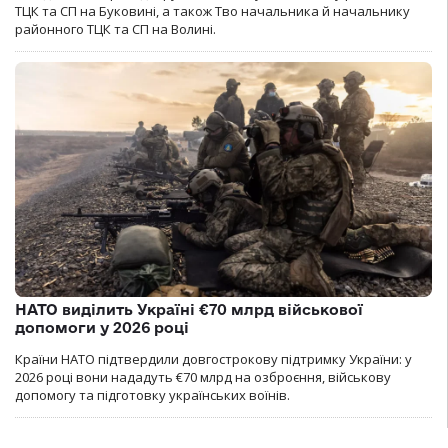
ТЦК та СП на Буковині, а також Тво начальника й начальнику
районного ТЦК та СП на Волині.
НАТО виділить Україні €70 млрд військової
допомоги у 2026 році
Країни НАТО підтвердили довгострокову підтримку України: у
2026 році вони нададуть €70 млрд на озброєння, військову
допомогу та підготовку українських воїнів.