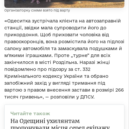
Організаторку схеми взято під варту
«Одеситка зустрічала клієнта на автозаправній
станції, звідки мала супроводити його до
прикордоння. Щоб приховати чоловіка від
правоохоронців, вона розмістила його на підлозі
салону автомобіля та замаскувала подушками й
м’якими іграшками. Проте „турне“ для всіх
закінчилося в місті Роздільна. Наразі жінці
повідомлено про підозру за ст. 332
Кримінального кодексу України та обрано
запобіжний захід у вигляді тримання під
вартою з правом внесення застави в розмірі 266
тисяч гривень», — розповіли у ДПСУ.
На Одещині ухилянтам
пропонували місця серед екіпажу