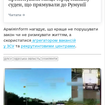
суден, що прямували до Румунії
АрміяInform нагадує, що краще не порушувати
закон чи не ризикувати життям, а
скористатися
агрегатором вакансій
у ЗСУ
та
рекрутинговими центрами
.
ДПСУ
ОДЕСЬКА ОБЛАСТЬ
УХИЛЯНТИ