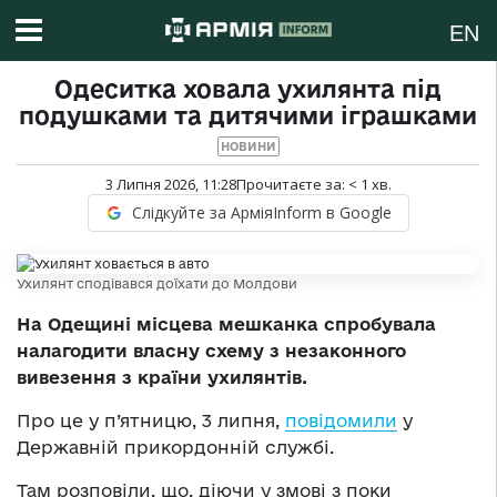
EN
Одеситка ховала ухилянта під
подушками та дитячими іграшками
НОВИНИ
3 Липня 2026, 11:28
Прочитаєте за:
< 1
хв.
Слідкуйте за АрміяInform в Google
Ухилянт сподівався доїхати до Молдови
На Одещині місцева мешканка спробувала
налагодити власну схему з незаконного
вивезення з країни ухилянтів.
Про це у п’ятницю, 3 липня,
повідомили
у
Державній прикордонній службі.
Там розповіли, що, діючи у змові з поки