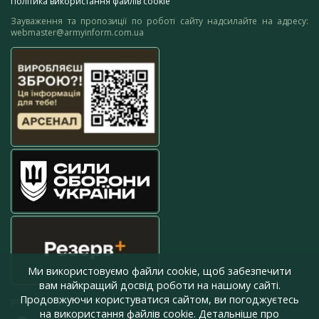
Політика використання файлів cookie
Зауваження та пропозиції по роботі сайту надсилайте на адресу:
webmaster@armyinform.com.ua
Ми використовуємо файли cookie, щоб забезпечити
вам найкращий досвід роботи на нашому сайті.
Продовжуючи користуватися сайтом, ви погоджуєтесь
press@armyinform.com.ua
на використання файлів cookie. Детальніше про