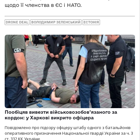
щодо її членства в ЄС і НАТО.
DRONE DEAL
ВОЛОДИМИР ЗЕЛЕНСЬКИЙ
ЕСТОНІЯ
Пообіцяв вивезти військовозобов’язаного за
кордон: у Харкові викрито офіцера
Повідомлено про підозру офіцеру штабу одного з батальйонів
оперативного призначення Національної гвардії України за ч. 3
ст. 332 КК України.