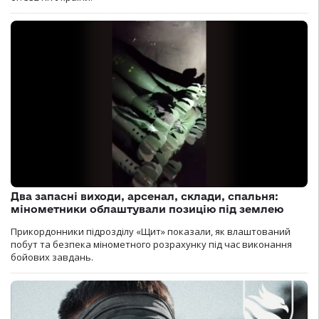
Два запасні виходи, арсенал, склади, спальня:
мінометники облаштували позицію під землею
Прикордонники підрозділу «Щит» показали, як влаштований
побут та безпека мінометного розрахунку під час виконання
бойових завдань.