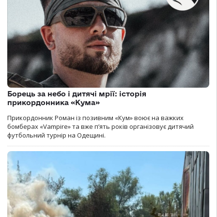
Борець за небо і дитячі мрії: історія
прикордонника «Кума»
Прикордонник Роман із позивним «Кум» воює на важких
бомберах «Vampire» та вже п’ять років організовує дитячий
футбольний турнір на Одещині.