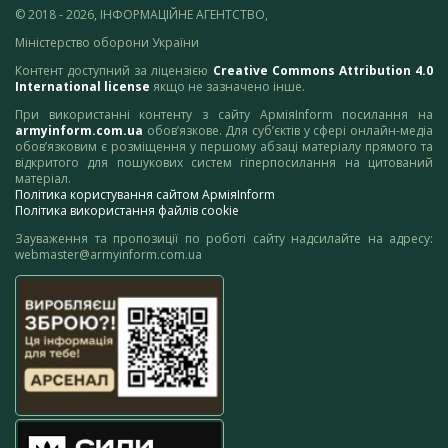
© 2018 - 2026, ІНФОРМАЦІЙНЕ АГЕНТСТВО,
Міністерство оборони України
Контент доступний за ліцензією
Creative Commons Attribution 4.0
International license
якщо не зазначено інше.
При використанні контенту з сайту АрміяInform посилання на
armyinform.com.ua
обов’язкове. Для суб’єктів у сфері онлайн-медіа
обов’язковим є розміщення у першому абзаці матеріалу прямого та
відкритого для пошукових систем гіперпосилання на цитований
матеріал.
Політика користування сайтом АрміяInform
Політика використання файлів cookie
Зауваження та пропозиції по роботі сайту надсилайте на адресу:
webmaster@armyinform.com.ua