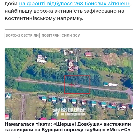
доби
на фронті відбулося 268 бойових зіткнень
,
найбільшу ворожа активність зафіксовано на
Костянтинівському напрямку.
ВОРОЖІ ОБСТРІЛИ
ПОВІТРЯНІ СИЛИ ЗСУ
Намагалася тікати: «Шершні Довбуша» вистежили
та знищили на Курщині ворожу гаубицю «Мста-С»