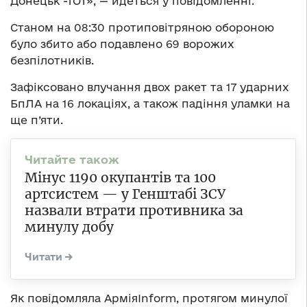
Донецьк -ТОТ», — йдеться у повідомленні.
Станом на 08:30 протиповітряною обороною
було збито або подавлено 69 ворожих
безпілотників.
Зафіксовано влучання двох ракет та 17 ударних
БпЛА на 16 локаціях, а також падіння уламки на
ще п’яти.
Мінус 1190 окупантів та 100
артсистем — у Генштабі ЗСУ
назвали втрати противника за
минулу добу
Як повідомляла АрміяInform, протягом минулої