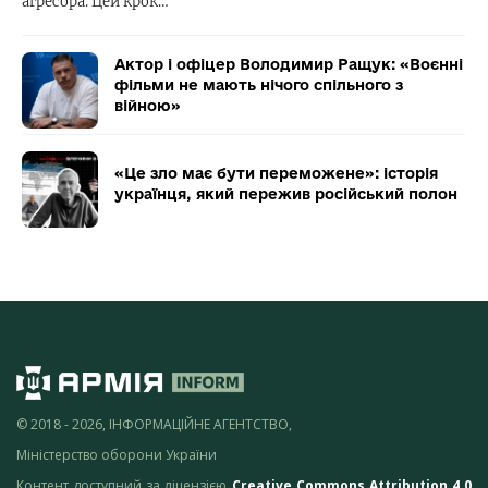
агресора. Цей крок…
Актор і офіцер Володимир Ращук: «Воєнні
фільми не мають нічого спільного з
війною»
«Це зло має бути переможене»: історія
українця, який пережив російський полон
© 2018 - 2026, ІНФОРМАЦІЙНЕ АГЕНТСТВО,
Міністерство оборони України
Контент доступний за ліцензією
Creative Commons Attribution 4.0