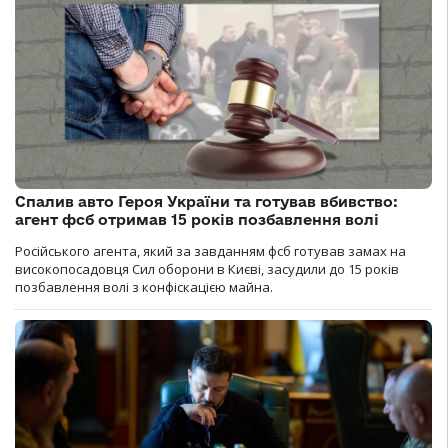
Спалив авто Героя України та готував вбивство:
агент фсб отримав 15 років позбавлення волі
Російського агента, який за завданням фсб готував замах на
високопосадовця Сил оборони в Києві, засудили до 15 років
позбавлення волі з конфіскацією майна.