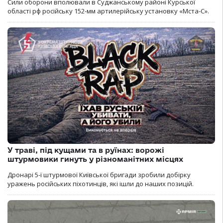
Сили оборони вполювали в Суджанському районі Курської
області рф російську 152-мм артилерійську установку «Мста-С».
У траві, під кущами та в руїнах: ворожі
штурмовики гинуть у різноманітних місцях
Дронарі 5-ї штурмової Київської бригади зробили добірку
уражень російських піхотинців, які ішли до наших позицій.