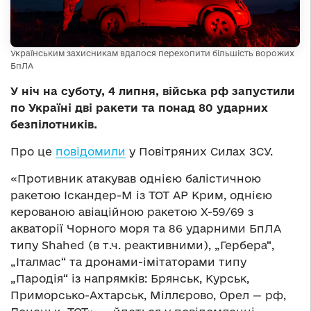
Українським захисникам вдалося перехопити більшість ворожих
БпЛА
У ніч на суботу, 4 липня, війська рф запустили
по Україні дві ракети та понад 80 ударних
безпілотників.
Про це
повідомили
у Повітряних Силах ЗСУ.
«Противник атакував однією балістичною
ракетою Іскандер-М із ТОТ АР Крим, однією
керованою авіаційною ракетою Х-59/69 з
акваторії Чорного моря та 86 ударними БпЛА
типу Shahed (в т.ч. реактивними), „Гербера“,
„Італмас“ та дронами-імітаторами типу
„Пародія“ із напрямків: Брянськ, Курськ,
Приморсько-Ахтарськ, Міллєрово, Орел — рф,