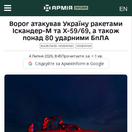
EN
Ворог атакував Україну ракетами
Іскандер-М та Х-59/69, а також
понад 80 ударними БпЛА
ВАЖЛИВІ НОВИНИ
НОВИНИ
4 Липня 2026, 8:45
Прочитаєте за:
< 1
хв.
Слідкуйте за АрміяInform в Google