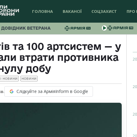
ГОЛОВНА
ВАКАНСІЇ
СОЦЗАХИСТ
ПРО 
ДОВІДНИК ВЕТЕРАНА
ів та 100 артсистем — у
али втрати противника
20
нулу добу
І НОВИНИ
НОВИНИ
20
Слідкуйте за АрміяInform в Google
хв.
20
20