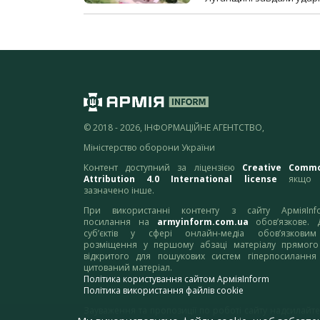
© 2018 - 2026, ІНФОРМАЦІЙНЕ АГЕНТСТВО,
Міністерство оборони України
Контент доступний за ліцензією
Creative Comm
Attribution 4.0 International license
якщо 
зазначено інше.
При використанні контенту з сайту АрміяInf
посилання на
armyinform.com.ua
обов’язкове. 
суб’єктів у сфері онлайн-медіа обов’язкови
розміщення у першому абзаці матеріалу прямого
відкритого для пошукових систем гіперпосилання
цитований матеріал.
Політика користування сайтом АрміяInform
Політика використання файлів cookie
Зауваження та пропозиції по роботі сайту надсилайте