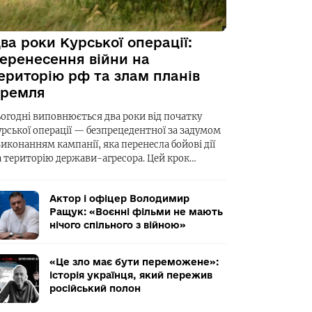
ва роки Курської операції:
еренесення війни на
ериторію рф та злам планів
ремля
ьогодні виповнюється два роки від початку
урської операції — безпрецедентної за задумом
виконанням кампанії, яка перенесла бойові дії
а територію держави-агресора. Цей крок…
Актор і офіцер Володимир
Ращук: «Воєнні фільми не мають
нічого спільного з війною»
«Це зло має бути переможене»:
історія українця, який пережив
російський полон