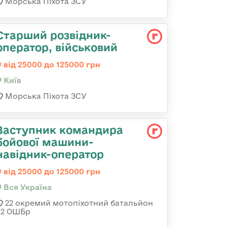
Морська Піхота ЗСУ
Стаpший pозвідник-
опеpатоp, військовий
від 25000 до 125000 грн
Київ
Морська Піхота ЗСУ
Заступник командира
бойової машини-
навідник-оператор
від 25000 до 125000 грн
Вся Україна
22 окремий мотопіхотний батальйон
92 ОШБр