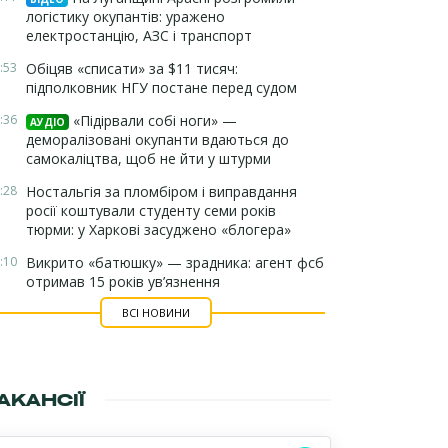
логістику окупантів: уражено
електростанцію, АЗС і транспорт
:53
Обіцяв «списати» за $11 тисяч:
підполковник НГУ постане перед судом
:36
«Підірвали собі ноги» —
АУДІО
деморалізовані окупанти вдаються до
самокаліцтва, щоб не йти у штурми
:28
Ностальгія за пломбіром і виправдання
росії коштували студенту семи років
тюрми: у Харкові засуджено «блогера»
:10
Викрито «батюшку» — зрадника: агент фсб
отримав 15 років ув’язнення
ВСІ НОВИНИ
АКАНСІЇ