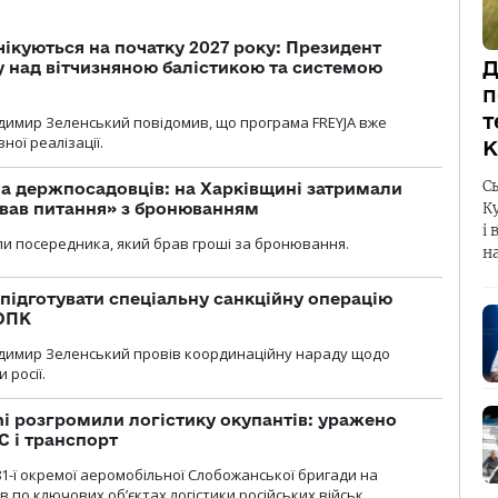
чікуються на початку 2027 року: Президент
Д
у над вітчизняною балістикою та системою
п
т
димир Зеленський повідомив, що програма FREYJA вже
ної реалізації.
К
С
а держпосадовців: на Харківщині затримали
ував питання» з бронюванням
К
і 
и посередника, який брав гроші за бронювання.
н
підготувати спеціальну санкційну операцію
 ОПК
димир Зеленський провів координаційну нараду щодо
 росії.
i розгромили логістику окупантів: уражено
С і транспорт
1-ї окремої аеромобільної Слобожанської бригади на
 по ключових об’єктах логістики російських військ.