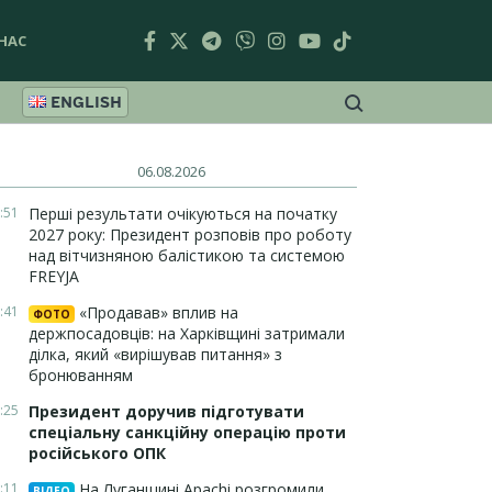
НАС
ENGLISH
06.08.2026
:51
Перші результати очікуються на початку
2027 року: Президент розповів про роботу
над вітчизняною балістикою та системою
FREYJA
:41
«Продавав» вплив на
ФОТО
держпосадовців: на Харківщині затримали
ділка, який «вирішував питання» з
бронюванням
:25
Президент доручив підготувати
спеціальну санкційну операцію проти
російського ОПК
:11
На Луганщині Apachi розгромили
ВІДЕО