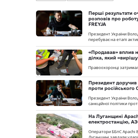
Перші результати о
розповів про робот
FREYJA
Президент України Воло
перебуває на етапі актив
«Продавав» вплив н
ділка, який «виріш
Правоохоронці затримал
Президент доручив 
проти російського
Президент України Воло
санкційної політики проти
На Луганщині Apach
електростанцію, АЗ
Оператори ББпС Apachi 8
Луганщині завдали ударів