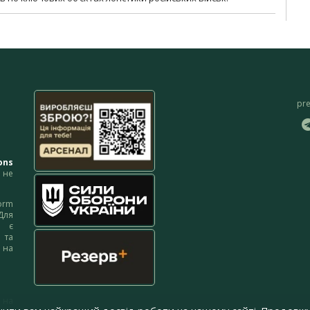
pr
ons
не
orm
Для
м є
 та
 на
 на