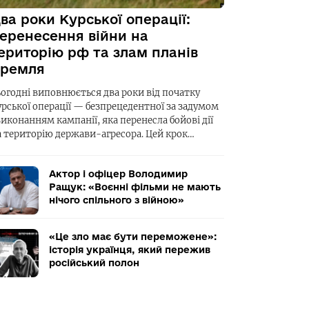
ва роки Курської операції:
еренесення війни на
ериторію рф та злам планів
ремля
ьогодні виповнюється два роки від початку
урської операції — безпрецедентної за задумом
виконанням кампанії, яка перенесла бойові дії
а територію держави-агресора. Цей крок…
Актор і офіцер Володимир
Ращук: «Воєнні фільми не мають
нічого спільного з війною»
«Це зло має бути переможене»:
історія українця, який пережив
російський полон