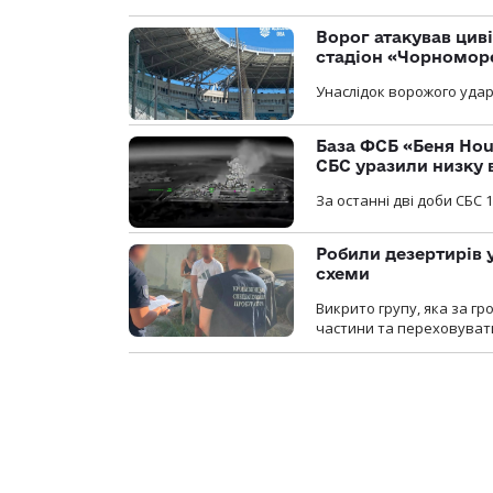
Ворог атакував ци
стадіон «Чорномор
Унаслідок ворожого удар
База ФСБ «Беня Hou
СБС уразили низку 
За останні дві доби СБС 1
Робили дезертирів 
схеми
Викрито групу, яка за г
частини та переховуват