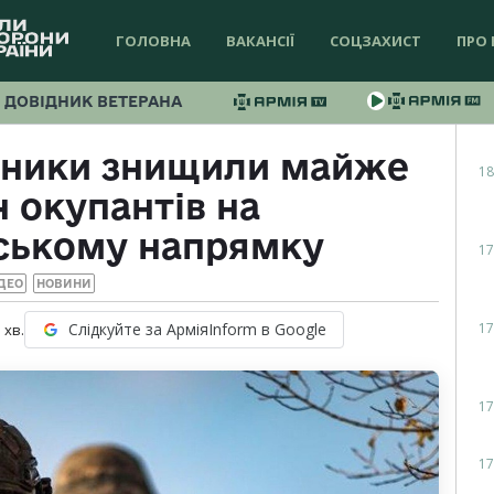
ГОЛОВНА
ВАКАНСІЇ
СОЦЗАХИСТ
ПРО 
ДОВІДНИК ВЕТЕРАНА
нтники знищили майже
18
 окупантів на
ському напрямку
17
ДЕО
НОВИНИ
17
Слідкуйте за АрміяInform в Google
1
хв.
17
17