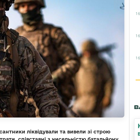
16
16
16
В
сантники ліквідували та вивели зі строю
рати, співставні з чисельністю батальйону.