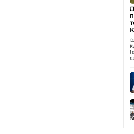
Д
п
т
К
С
К
і 
н