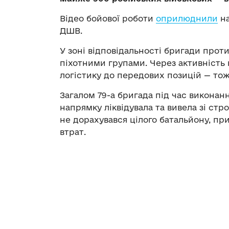
Відео бойової роботи
оприлюднили
на
ДШВ.
У зоні відповідальності бригади про
піхотними групами. Через активність
логістику до передових позицій — то
Загалом 79-а бригада під час виконан
напрямку ліквідувала та вивела зі стр
не дорахувався цілого батальйону, п
втрат.