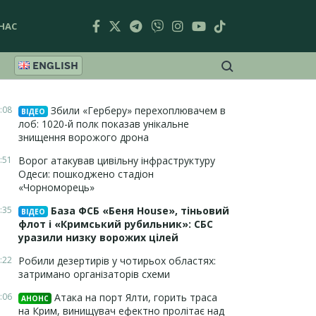
НАС
ENGLISH
:08
Збили «Герберу» перехоплювачем в
ВІДЕО
лоб: 1020-й полк показав унікальне
знищення ворожого дрона
:51
Ворог атакував цивільну інфраструктуру
Одеси: пошкоджено стадіон
«Чорноморець»
:35
База ФСБ «Беня House», тіньовий
ВІДЕО
флот і «Кримський рубильник»: СБС
уразили низку ворожих цілей
:22
Робили дезертирів у чотирьох областях:
затримано організаторів схеми
:06
Атака на порт Ялти, горить траса
АНОНС
на Крим, винищувач ефектно пролітає над