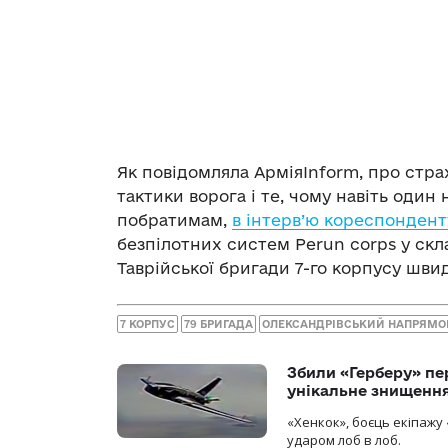
Як повідомляла АрміяInform, про страх
тактики ворога і те, чому навіть оди
побратимам,
в інтерв’ю кореспондент
безпілотних систем Perun corps у скл
Таврійської бригади 7-го корпусу шв
7 КОРПУС
79 БРИГАДА
ОЛЕКСАНДРІВСЬКИЙ НАПРЯМО
Збили «Герберу» пе
унікальне знищенн
«Хенкок», боєць екіпажу 
ударом лоб в лоб.