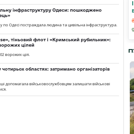
вільну інфраструктуру Одеси: пошкоджено
ець»
у по Одесі постраждала людина та цивільна інфраструктура.
se», тіньовий флот і «Кримський рубильник»:
ворожих цілей
П
02 ворожих цілі.
у чотирьох областях: затримано організаторів
роші допомагала військовослужбовцям залишати військові
ися.