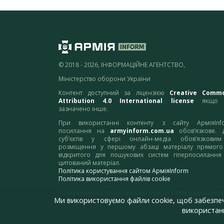
© 2018 - 2026, ІНФОРМАЦІЙНЕ АГЕНТСТВО,
Міністерство оборони України
Контент доступний за ліцензією
Creative Comm
Attribution 4.0 International license
якщо 
зазначено інше.
При використанні контенту з сайту АрміяInf
посилання на
armyinform.com.ua
обов’язкове. 
суб’єктів у сфері онлайн-медіа обов’язкови
розміщення у першому абзаці матеріалу прямого
відкритого для пошукових систем гіперпосилання
цитований матеріал.
Політика користування сайтом АрміяInform
Політика використання файлів cookie
Зауваження та пропозиції по роботі сайту надсилайте
Ми використовуємо файли cookie, щоб забезпе
адресу:
webmaster@armyinform.com.ua
використанн