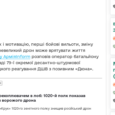
 і мотивацію, перші бойові вильоти, зміну
н невеликий дрон може врятувати життя
у АрміяInform
розповів оператор батальйону
аді 79-ї окремої десантно-штурмової
идкого реагування ДШВ з позивним «Дюна».
К
рехоплювачем в лоб: 1020-й полк показав
я ворожого дрона
«Крук» 1020-го зенітного полку знищив російський дрон