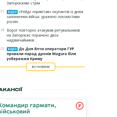
Запоріжжям: стрім
:51
«Рейд» «привітав» окупантів із днем
ВІДЕО
залізничних військ: уражено локомотиви
росіян
:38
Ворог повторно атакував рятувальників
на Запоріжжі: поранено двох
надзвичайників
:22
До Дня Ялти оператори ГУР
ВІДЕО
провели парад дронів Magura біля
узбережжя Криму
ВСІ НОВИНИ
АКАНСІЇ
Командиp гаpмати,
військовий