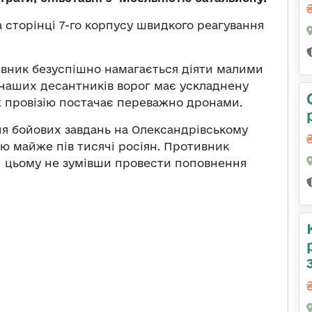
 сторінці 7-го корпусу швидкого реагування
тивник безуспішно намагається діяти малими
 наших десантників ворог має ускладнену
ж провізію постачає переважно дронами.
ня бойових завдань на Олександрівському
ою майже пів тисячі росіян. Противник
ри цьому не зумівши провести поповнення