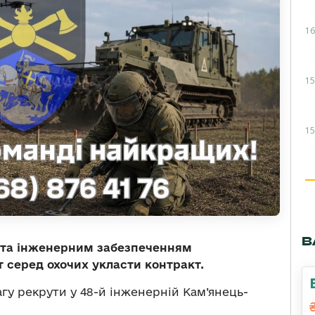
16
15
15
В
и та інженерним забезпеченням
 серед охочих укласти контракт.
гу рекрути у 48-й інженерній Кам’янець-