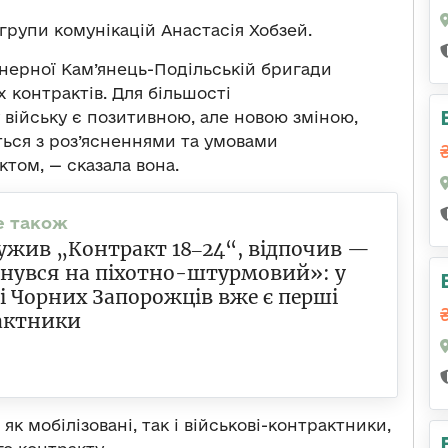
групи комунікацій Анастасія Хобзей.
енерної Кам’янець-Подільській бригади
х контрактів. Для більшості
війську є позитивною, але новою зміною,
ься з роз’ясненнями та умовами
том, — сказала вона.
ужив „Контракт 18‒24“, відпочив —
рнувся на піхотно-штурмовий»: у
і Чорних Запорожців вже є перші
актники
к мобілізовані, так і військові-контрактники,