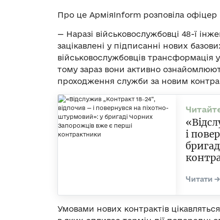
Про це АрміяInform розповіла офіцер 
— Наразі військовослужбовці 48-ї інж
зацікавлені у підписанні нових базови
військовослужбовців трансформація у 
тому зараз вони активно ознайомлюют
проходження служби за новим контрак
«Відсл
і пове
бригад
контр
Умовами нових контрактів цікавляться я