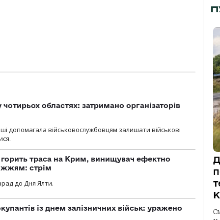
П
у чотирьох областях: затримано організаторів
роші допомагала військовослужбовцям залишати військові
ися.
Д
, горить траса на Крим, винищувач ефектно
іжжям: стрім
п
т
рад до Дня Ялти.
К
купантів із днем залізничних військ: уражено
С