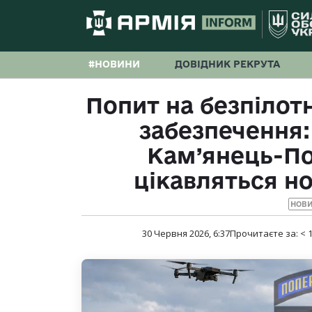
#НОВИНИ
ДОВІДНИК РЕКРУТА
Попит на безпілот
забезпечення:
Кам’янець-По
цікавляться н
НОВ
30 Червня 2026, 6:37
Прочитаєте за:
< 