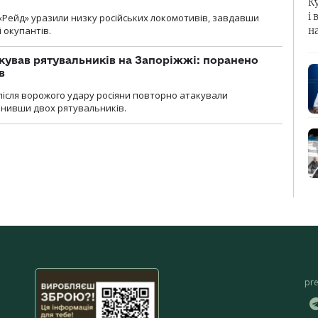
К
і 
«Рейд» уразили низку російських локомотивів, завдавши
і окупантів.
н
кував рятувальників на Запоріжжі: поранено
в
і після ворожого удару росіяни повторно атакували
анивши двох рятувальників.
pr