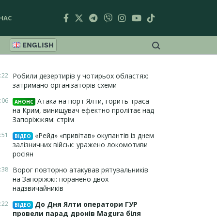
НАС
ENGLISH
:22
Робили дезертирів у чотирьох областях:
затримано організаторів схеми
:06
Атака на порт Ялти, горить траса
АНОНС
на Крим, винищувач ефектно пролітає над
Запоріжжям: стрім
:51
«Рейд» «привітав» окупантів із днем
ВІДЕО
залізничних військ: уражено локомотиви
росіян
:38
Ворог повторно атакував рятувальників
на Запоріжжі: поранено двох
надзвичайників
:22
До Дня Ялти оператори ГУР
ВІДЕО
провели парад дронів Magura біля