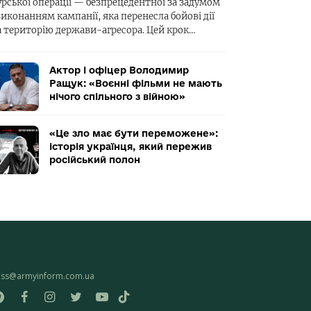
урської операції — безпрецедентної за задумом
виконанням кампанії, яка перенесла бойові дії
а територію держави-агресора. Цей крок…
Актор і офіцер Володимир
Ращук: «Воєнні фільми не мають
нічого спільного з війною»
«Це зло має бути переможене»:
історія українця, який пережив
російський полон
ess@armyinform.com.ua