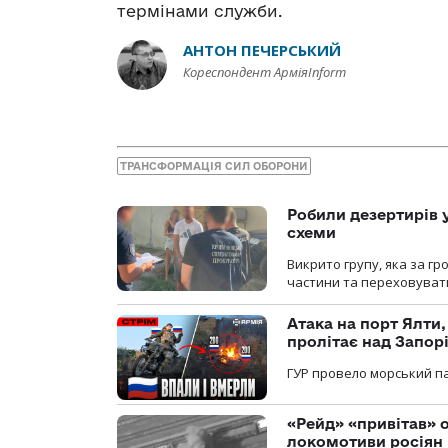
термінами служби.
АНТОН ПЕЧЕРСЬКИЙ
Кореспондент АрміяInform
ТРАНСФОРМАЦІЯ СИЛ ОБОРОНИ
Робили дезертирів 
схеми
Викрито групу, яка за г
частини та переховуват
Атака на порт Ялти
пролітає над Запор
ГУР провело морський па
«Рейд» «привітав» о
локомотиви росіян