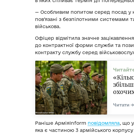
в яких спливає термін дії попередньог
— Особливим попитом серед посад у н
пов’язані з безпілотними системами 
військова.
Офіцер відмітила значне зацікавлення
до контрактної форми служби та пози
контракту службу серед військовослу
«Кільк
збільш
охочих
Раніше АрміяInform
повідомляла
, що 
яка є частиною 3 армійського корпусу