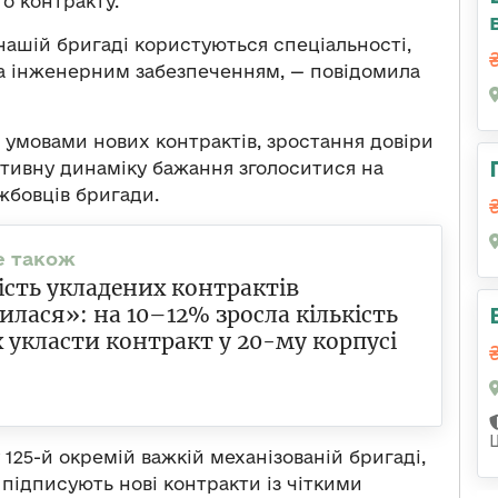
о контракту.
ашій бригаді користуються спеціальності,
та інженерним забезпеченням, — повідомила
 умовами нових контрактів, зростання довіри
тивну динаміку бажання зголоситися на
жбовців бригади.
ість укладених контрактів
илася»: на 10–12% зросла кількість
 укласти контракт у 20-му корпусі
у 125-й окремій важкій механізованій бригаді,
 підписують нові контракти із чіткими