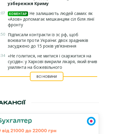
узбережжя Криму
:07
Не залишають людей самих: як
КОМЕНТАР
«Азов» допомагає мешканцям сіл біля лінії
фронту
:50
Підписали контракти із зс рф, щоб
воювати проти України: двох зрадників
засуджено до 15 років ув’язнення
:34
«Не голитися, не митися і скаржитися на
сусідів»: у Харкові викрили лікаря, який вчив
ухилянта на божевільного
ВСІ НОВИНИ
АКАНСІЇ
Бухгалтер
від 21000 до 22000 грн