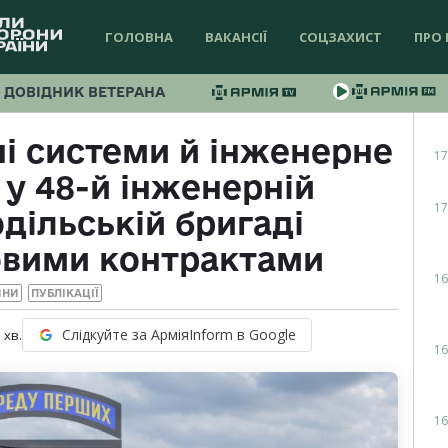
ГОЛОВНА
ВАКАНСІЇ
СОЦЗАХИСТ
ПРО 
ДОВІДНИК ВЕТЕРАНА
ні системи й інженерне
17
 у 48-й інженерній
17
дільській бригаді
овими контрактами
16
ИНИ
ПУБЛІКАЦІЇ
Слідкуйте за АрміяInform в Google
1
хв.
16
16