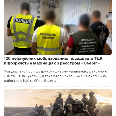
120 неіснуючих мобілізованих: посадовців ТЦК
підозрюють у махінаціях з реєстром «Оберіг»
Повідомлено про підозру колишньому начальнику районного
ТЦК та СП на Буковині, а також Тво начальника й начальнику
районного ТЦК та СП на Волині.