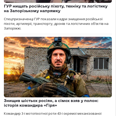
ГУР нищать російську піхоту, техніку та логістику
на Запорізькому напрямку
Спецпризначенці ГУР показали кадри знищення російської
піхоти, артилерії, транспорту, дронів та логістичних об’єктів на
Запоріжжі.
Знищив шістьох росіян, а сімох взяв у полон:
історія командира «Гіря»
Командир 3-ї мотопіхотної роти 43-ї окремої механізованої