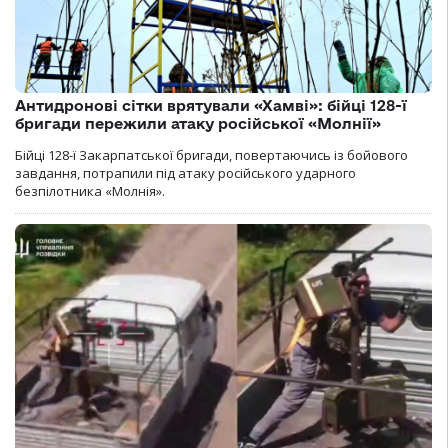
Антидронові сітки врятували «Хамві»: бійці 128-ї
бригади пережили атаку російської «Молнії»
Бійці 128-ї Закарпатської бригади, повертаючись із бойового
завдання, потрапили під атаку російського ударного
безпілотника «Молнія».