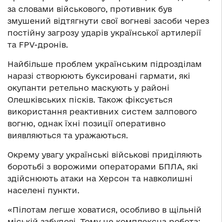
за словами військового, противник був
змушений відтягнути свої вогневі засоби через
постійну загрозу ударів української артилерії
та FPV-дронів.
Найбільше проблем українським підрозділам
наразі створюють буксировані гармати, які
окупанти ретельно маскують у районі
Олешківських пісків. Також фіксується
використання реактивних систем залпового
вогню, однак їхні позиції оперативно
виявляються та уражаються.
Окрему увагу українські військові приділяють
боротьбі з ворожими операторами БПЛА, які
здійснюють атаки на Херсон та навколишні
населені пункти.
«Пілотам легше ховатися, особливо в щільній
міській забудові. Тому це комплексна робота: