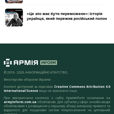
«Це зло має бути переможене»: історія
українця, який пережив російський полон
© 2018 - 2026, ІНФОРМАЦІЙНЕ АГЕНТСТВО,
Міністерство оборони України
Контент доступний за ліцензією
Creative Commons Attribution 4.0
International license
якщо не зазначено інше.
При використанні контенту з сайту АрміяInform посилання на
armyinform.com.ua
обов’язкове. Для суб’єктів у сфері онлайн-медіа
обов’язковим є розміщення у першому абзаці матеріалу прямого та
відкритого для пошукових систем гіперпосилання на цитований