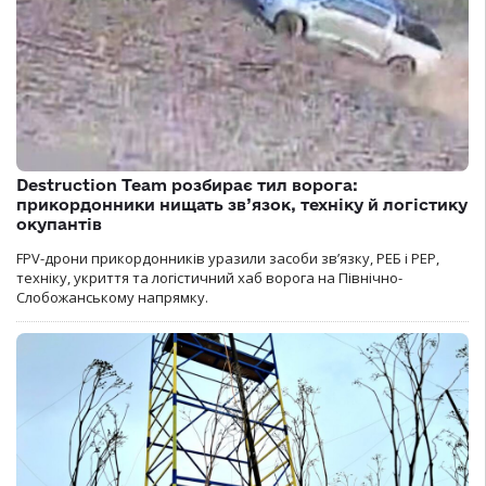
Destruction Team розбирає тил ворога:
прикордонники нищать зв’язок, техніку й логістику
окупантів
FPV-дрони прикордонників уразили засоби зв’язку, РЕБ і РЕР,
техніку, укриття та логістичний хаб ворога на Північно-
Слобожанському напрямку.