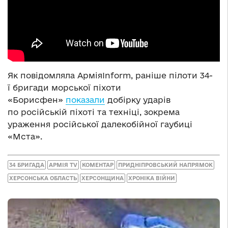
Як повідомляла АрміяInform, раніше пілоти 34-
ї бригади морської піхоти
«Борисфен»
показали
добірку ударів
по російській піхоті та техніці, зокрема
ураження російської далекобійної гаубиці
«Мста».
34 БРИГАДА
АРМІЯ TV
КОМЕНТАР
ПРИДНІПРОВСЬКИЙ НАПРЯМОК
ХЕРСОНСЬКА ОБЛАСТЬ
ХЕРСОНЩИНА
ХРОНІКА ВІЙНИ