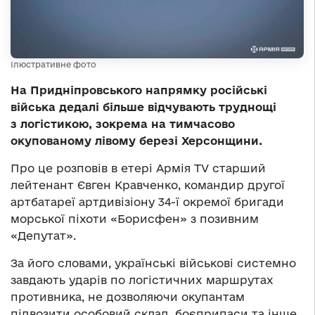
Ілюстративне фото
На Придніпровського напрямку російські
війська дедалі більше відчувають труднощі
з логістикою, зокрема на тимчасово
окупованому лівому березі Херсонщини.
Про це розповів в етері Армія TV старший
лейтенант Євген Кравченко, командир другої
артбатареї артдивізіону 34-ї окремої бригади
морської піхоти «Борисфен» з позивним
«Депутат».
За його словами, українські військові системно
завдають ударів по логістичних маршрутах
противника, не дозволяючи окупантам
підвозити особовий склад, боєприпаси та інше