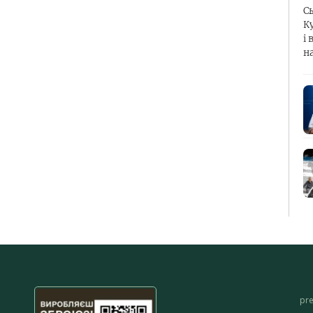
С
К
і 
н
pr