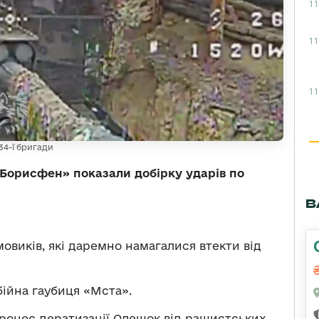
11
11
11
34-ї бригади
 «Борисфен» показали добірку ударів по
В
виків, які даремно намагалися втекти від
бійна гаубиця «Мста».
роцес дератизації Олешок від рашистських