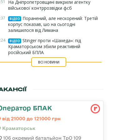
:51
На Дніпропетровщині викрили агентку
військової контррозвідки фсб
:37
Поранений, але нескорений: Третій
ВІДЕО
корпус показав, шо на сьогодні
залишилося від Лимана
:24
Stinger проти «Шахеда»: під
ВІДЕО
Краматорськом збили реактивній
російський БПЛА
ВСІ НОВИНИ
АКАНСІЇ
Оператор БПАК
від 21000 до 121000 грн
Краматорськ
106 окремий батальйон ТрО 109