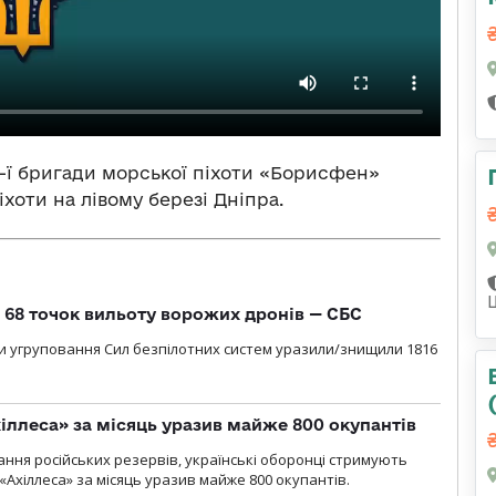
4-ї бригади морської піхоти «Борисфен»
хоти на лівому березі Дніпра.
о 68 точок вильоту ворожих дронів — СБС
и угруповання Сил безпілотних систем уразили/знищили 1816
іллеса» за місяць уразив майже 800 окупантів
ння російських резервів, українські оборонці стримують
«Ахіллеса» за місяць уразив майже 800 окупантів.