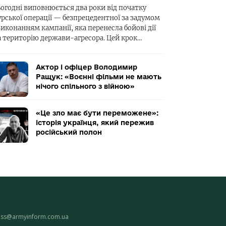
ьогодні виповнюється два роки від початку
урської операції — безпрецедентної за задумом
виконанням кампанії, яка перенесла бойові дії
а територію держави-агресора. Цей крок…
Актор і офіцер Володимир
Ращук: «Воєнні фільми не мають
нічого спільного з війною»
«Це зло має бути переможене»:
історія українця, який пережив
російський полон
ess@armyinform.com.ua