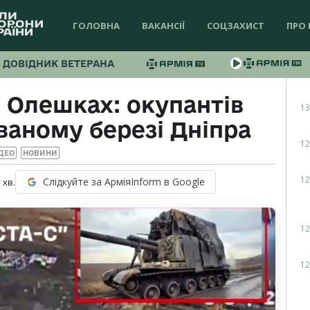
ГОЛОВНА
ВАКАНСІЇ
СОЦЗАХИСТ
ПРО 
ДОВІДНИК ВЕТЕРАНА
в Олешках: окупантів
13
ваному березі Дніпра
12
ДЕО
НОВИНИ
12
Слідкуйте за АрміяInform в Google
1
хв.
12
12