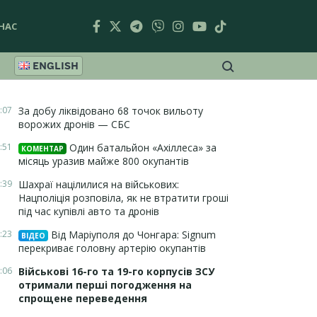
НАС
ENGLISH
:07
За добу ліквідовано 68 точок вильоту
ворожих дронів — СБС
:51
Один батальйон «Ахіллеса» за
КОМЕНТАР
місяць уразив майже 800 окупантів
:39
Шахраї націлилися на військових:
Нацполіція розповіла, як не втратити гроші
під час купівлі авто та дронів
:23
Від Маріуполя до Чонгара: Signum
ВІДЕО
перекриває головну артерію окупантів
:06
Військові 16-го та 19-го корпусів ЗСУ
отримали перші погодження на
спрощене переведення