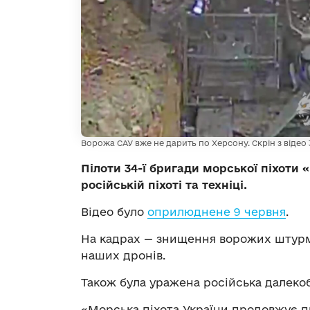
Ворожа САУ вже не дарить по Херсону. Скрін з відео 
Пілоти 34-ї бригади морської піхоти
російській піхоті та техніці.
Відео було
оприлюднене 9 червня
.
На кадрах — знищення ворожих штурмо
наших дронів.
Також була уражена російська далеко
«Морська піхота України продовжує п