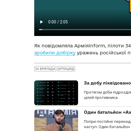
Як повідомляла АрміяInform, пілоти 3
зробили добірку
уражень російської пі
34 БРИГАДА
АРТАЦИД
За добу ліквідован
Протягом доби підрозділ
цілей противника.
Один батальйон «Ах
Попри постійне перекида
наступ. Один батальйон 