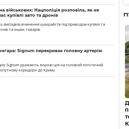
а військових: Нацполіція розповіла, як не
П
ас купівлі авто та дронів
сть випадків вчинення шахрайств під приводом купівлі та
онів та інших товарів.
онгара: Signum перекриває головну артерію
лу Signum уражають ворожі цілі на головній логістичній
ухопутному коридорі» до Криму
Д
п
т
К