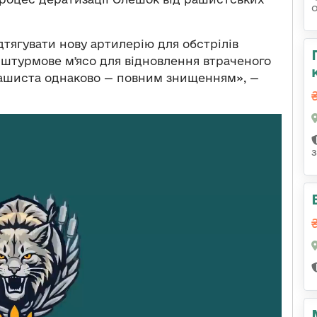
дтягувати нову артилерію для обстрілів
 штурмове мʼясо для відновлення втраченого
рашиста однаково — повним знищенням», —