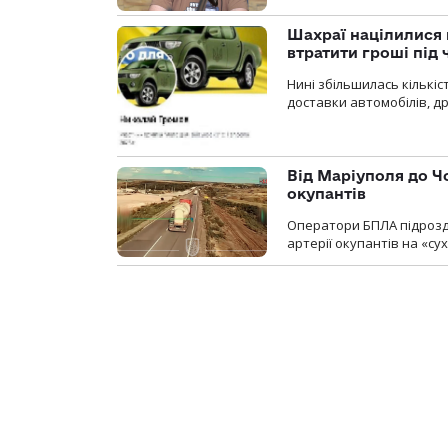
Шахраї націлилися н
втратити гроші під ч
Нині збільшилась кількі
доставки автомобілів, др
Від Маріуполя до Ч
окупантів
Оператори БПЛА підрозді
артерії окупантів на «с