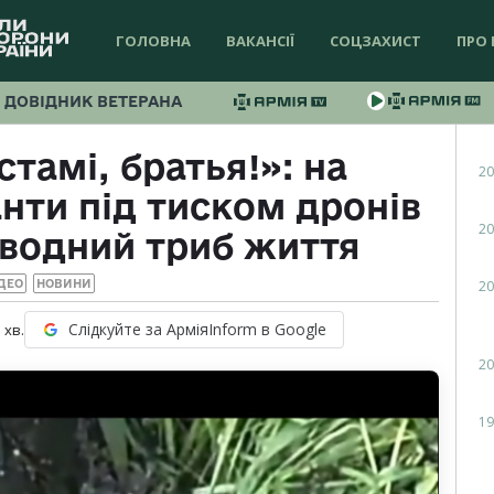
ГОЛОВНА
ВАКАНСІЇ
СОЦЗАХИСТ
ПРО 
ДОВІДНИК ВЕТЕРАНА
тамі, братья!»: на
20
нти під тиском дронів
20
 водний триб життя
20
ДЕО
НОВИНИ
Слідкуйте за АрміяInform в Google
1
хв.
20
19