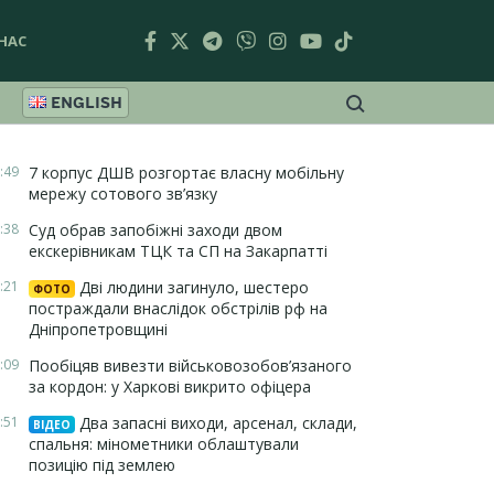
НАС
ENGLISH
:49
7 корпус ДШВ розгортає власну мобільну
мережу сотового зв’язку
:38
Суд обрав запобіжні заходи двом
екскерівникам ТЦК та СП на Закарпатті
:21
Дві людини загинуло, шестеро
ФОТО
постраждали внаслідок обстрілів рф на
Дніпропетровщині
:09
Пообіцяв вивезти військовозобов’язаного
за кордон: у Харкові викрито офіцера
:51
Два запасні виходи, арсенал, склади,
ВІДЕО
спальня: мінометники облаштували
позицію під землею