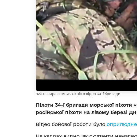
"Мать сира земля". Скрін з відео 34-ї бригади
Пілоти 34-ї бригади морської піхоти
російської піхоти на лівому березі Дн
Відео бойової роботи було
оприлюднен
На кадрах видно, як окупанти намагають