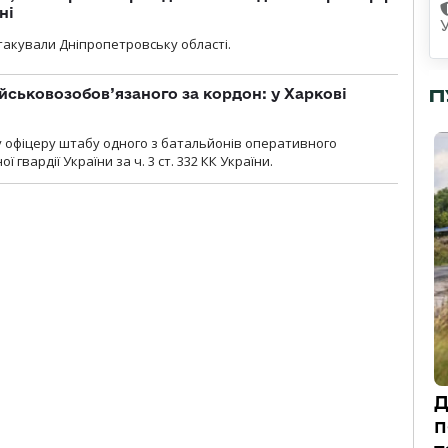
ні
атакували Дніпропетровську області.
П
йськовозобов’язаного за кордон: у Харкові
у офіцеру штабу одного з батальйонів оперативного
гвардії України за ч. 3 ст. 332 КК України.
Д
п