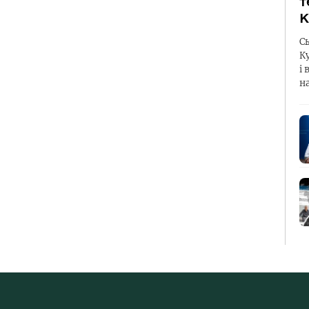
т
К
С
К
і 
н