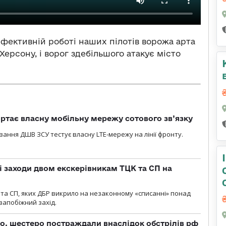
ефективній роботі наших пілотів ворожа арта
Херсону, і ворог здебільшого атакує місто
ртає власну мобільну мережу сотового зв’язку
вання ДШВ ЗСУ тестує власну LTE-мережу на лінії фронту.
і заходи двом екскерівникам ТЦК та СП на
та СП, яких ДБР викрило на незаконному «списанні» понад
 запобіжний захід.
о, шестеро постраждали внаслідок обстрілів рф