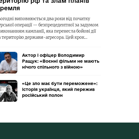
ериторію рф та злам планів
ремля
ьогодні виповнюється два роки від початку
урської операції — безпрецедентної за задумом
виконанням кампанії, яка перенесла бойові дії
а територію держави-агресора. Цей крок…
Актор і офіцер Володимир
Ращук: «Воєнні фільми не мають
нічого спільного з війною»
«Це зло має бути переможене»:
історія українця, який пережив
російський полон