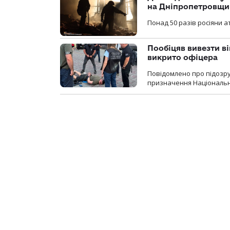
на Дніпропетровщи
Понад 50 разів росіяни 
Пообіцяв вивезти ві
викрито офіцера
Повідомлено про підозр
призначення Національної 