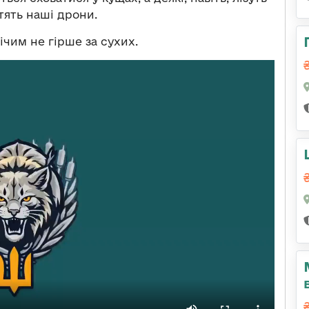
ітять наші дрони.
ічим не гірше за сухих.