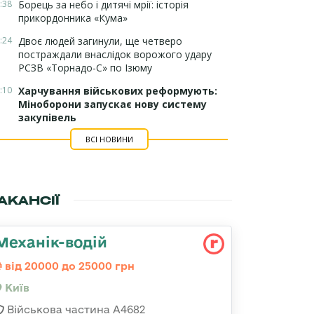
:38
Борець за небо і дитячі мрії: історія
прикордонника «Кума»
:24
Двоє людей загинули, ще четверо
постраждали внаслідок ворожого удару
РСЗВ «Торнадо-С» по Ізюму
:10
Харчування військових реформують:
Міноборони запускає нову систему
закупівель
ВСІ НОВИНИ
АКАНСІЇ
Механік-водій
від 20000 до 25000 грн
Київ
Військова частина А4682