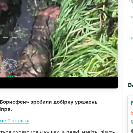
19
19
19
В
 «Борисфен» зробили добірку уражень
іпра.
е 7 червня
.
ся сховатися у кущах, а деякі, навіть, лізуть