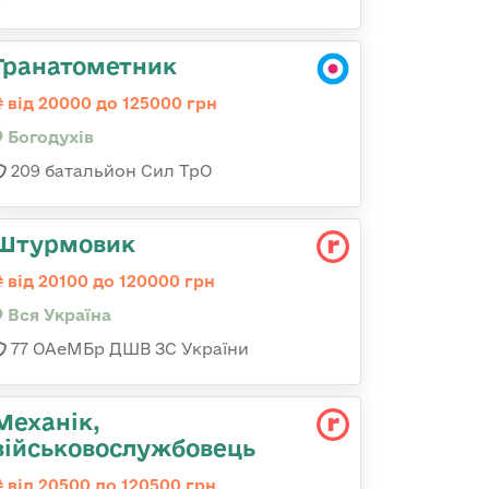
Гранатометник
від 20000 до 125000 грн
Богодухів
209 батальйон Сил ТрО
Штурмовик
від 20100 до 120000 грн
Вся Україна
77 ОАеМБр ДШВ ЗС України
Механік,
військовослужбовець
від 20500 до 120500 грн