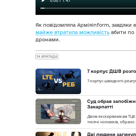
Як повідомляла АрміяInform, завдяки 
майже втратила можливість
вбити по 
дронами.
34 БРИГАДА
7 корпус ДШВ розго
7 корпус швидкого реагу
Суд обрав запобіжн
Закарпатті
Двом екскерівникам ТЦК 
тисячі чоловіків, обрано
Дві людини загинул