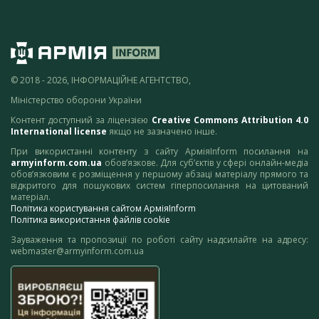
© 2018 - 2026, ІНФОРМАЦІЙНЕ АГЕНТСТВО,
Міністерство оборони України
Контент доступний за ліцензією
Creative Commons Attribution 4.0
International license
якщо не зазначено інше.
При використанні контенту з сайту АрміяInform посилання на
armyinform.com.ua
обов’язкове. Для суб’єктів у сфері онлайн-медіа
обов’язковим є розміщення у першому абзаці матеріалу прямого та
відкритого для пошукових систем гіперпосилання на цитований
матеріал.
Політика користування сайтом АрміяInform
Політика використання файлів cookie
Зауваження та пропозиції по роботі сайту надсилайте на адресу:
webmaster@armyinform.com.ua