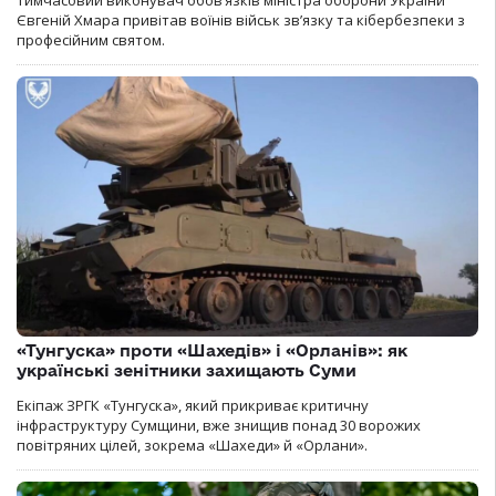
Тимчасовий виконувач обов’язків міністра оборони України
Євгеній Хмара привітав воїнів військ зв’язку та кібербезпеки з
професійним святом.
«Тунгуска» проти «Шахедів» і «Орланів»: як
українські зенітники захищають Суми
Екіпаж ЗРГК «Тунгуска», який прикриває критичну
інфраструктуру Сумщини, вже знищив понад 30 ворожих
повітряних цілей, зокрема «Шахеди» й «Орлани».