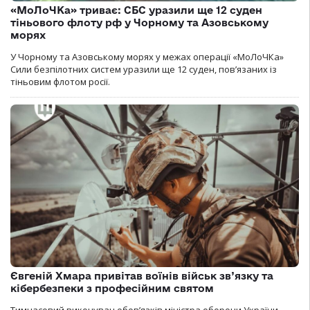
«МоЛоЧКа» триває: СБС уразили ще 12 суден
тіньового флоту рф у Чорному та Азовському
морях
У Чорному та Азовському морях у межах операції «МоЛоЧКа»
Сили безпілотних систем уразили ще 12 суден, пов’язаних із
тіньовим флотом росії.
Євгеній Хмара привітав воїнів військ зв’язку та
кібербезпеки з професійним святом