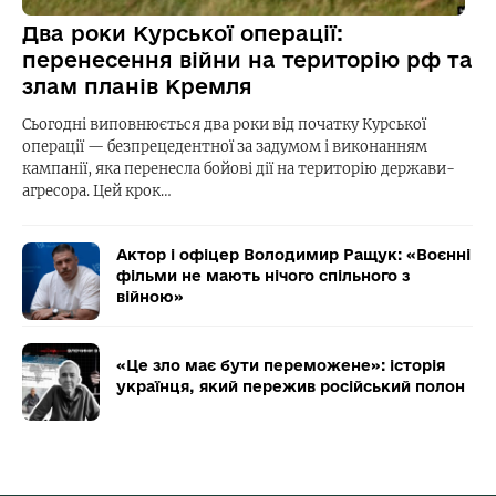
Два роки Курської операції:
перенесення війни на територію рф та
злам планів Кремля
Сьогодні виповнюється два роки від початку Курської
операції — безпрецедентної за задумом і виконанням
кампанії, яка перенесла бойові дії на територію держави-
агресора. Цей крок…
Актор і офіцер Володимир Ращук: «Воєнні
фільми не мають нічого спільного з
війною»
«Це зло має бути переможене»: історія
українця, який пережив російський полон