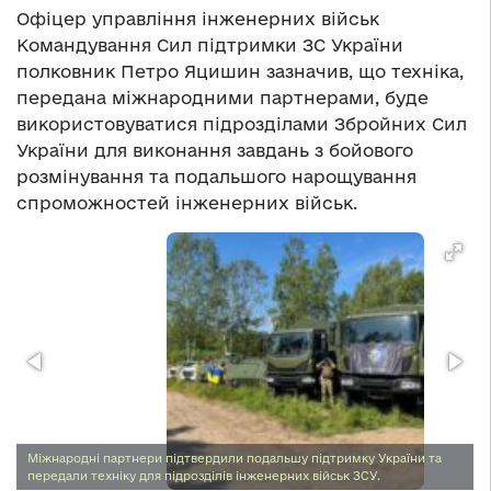
Офіцер управління інженерних військ
Командування Сил підтримки ЗС України
полковник Петро Яцишин зазначив, що техніка,
передана міжнародними партнерами, буде
використовуватися підрозділами Збройних Сил
України для виконання завдань з бойового
розмінування та подальшого нарощування
спроможностей інженерних військ.
Міжнародні партнери підтвердили подальшу підтримку України та
передали техніку для підрозділів інженерних військ ЗСУ.