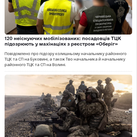
120 неіснуючих мобілізованих: посадовців ТЦК
підозрюють у махінаціях з реєстром «Оберіг»
Повідомлено про підозру колишньому начальнику районного
ТЦК та СП на Буковині, а також Тво начальника й начальнику
районного ТЦК та СП на Волині.