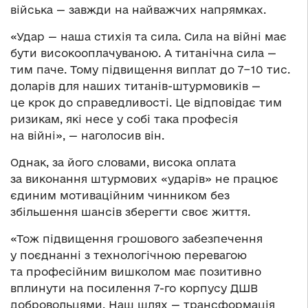
війська — завжди на найважчих напрямках.
«Удар — наша стихія та сила. Сила на війні має
бути високооплачуваною. А титанічна сила —
тим паче. Тому підвищення виплат до 7−10 тис.
доларів для наших титанів-штурмовиків —
це крок до справедливості. Це відповідає тим
ризикам, які несе у собі така професія
на війні», — наголосив він.
Однак, за його словами, висока оплата
за виконання штурмових «ударів» не працює
єдиним мотиваційним чинником без
збільшення шансів зберегти своє життя.
«Тож підвищення грошового забезпечення
у поєднанні з технологічною перевагою
та професійним вишколом має позитивно
вплинути на посилення 7-го корпусу ДШВ
добровольцями. Наш шлях — трансформація