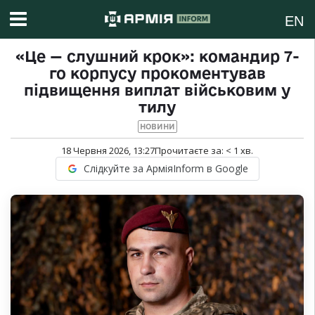
EN
«Це — слушний крок»: командир 7-
го корпусу прокоментував
підвищення виплат військовим у
тилу
НОВИНИ
18 Червня 2026, 13:27
Прочитаєте за:
< 1
хв.
Слідкуйте за АрміяInform в Google