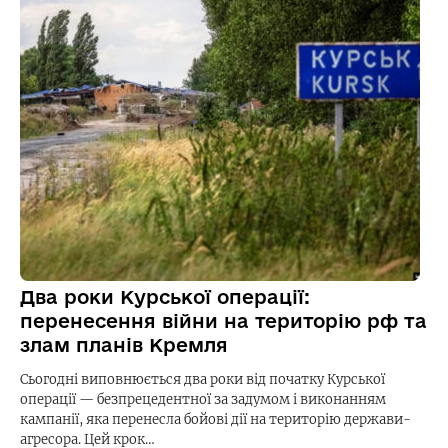
Два роки Курської операції:
перенесення війни на територію рф та
злам планів Кремля
Сьогодні виповнюється два роки від початку Курської
операції — безпрецедентної за задумом і виконанням
кампанії, яка перенесла бойові дії на територію держави-
агресора. Цей крок…