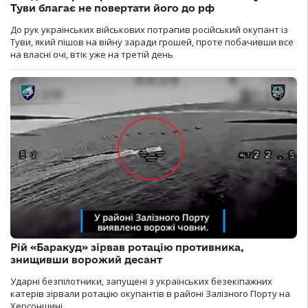
Туви благає не повертати його до рф
До рук українських військових потрапив російський окупант із
Туви, який пішов на війну заради грошей, проте побачивши все
на власні очі, втік уже на третій день
Рій «Баракуд» зірвав ротацію противника,
знищивши ворожий десант
Ударні безпілотники, запущені з українських безекіпажних
катерів зірвали ротацію окупантів в районі Залізного Порту на
Херсонщині.