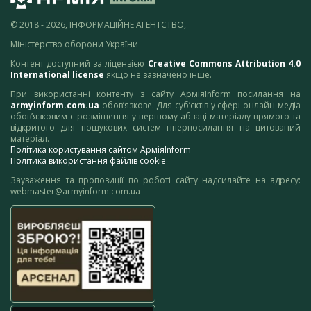
© 2018 - 2026, ІНФОРМАЦІЙНЕ АГЕНТСТВО,
Міністерство оборони України
Контент доступний за ліцензією
Creative Commons Attribution 4.0
International license
якщо не зазначено інше.
При використанні контенту з сайту АрміяInform посилання на
armyinform.com.ua
обов’язкове. Для суб’єктів у сфері онлайн-медіа
обов’язковим є розміщення у першому абзаці матеріалу прямого та
відкритого для пошукових систем гіперпосилання на цитований
матеріал.
Політика користування сайтом АрміяInform
Політика використання файлів cookie
Зауваження та пропозиції по роботі сайту надсилайте на адресу:
webmaster@armyinform.com.ua