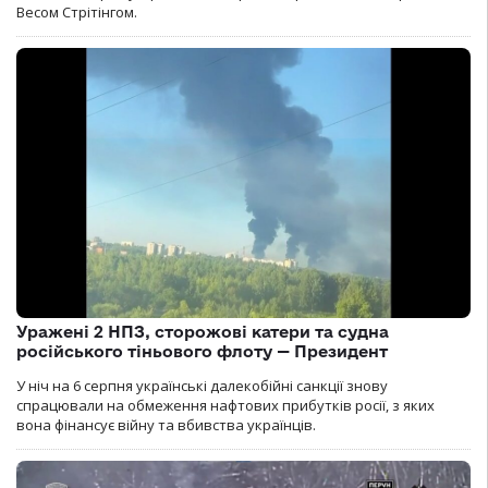
Весом Стрітінгом.
Уражені 2 НПЗ, сторожові катери та судна
російського тіньового флоту — Президент
У ніч на 6 серпня українські далекобійні санкції знову
спрацювали на обмеження нафтових прибутків росії, з яких
вона фінансує війну та вбивства українців.