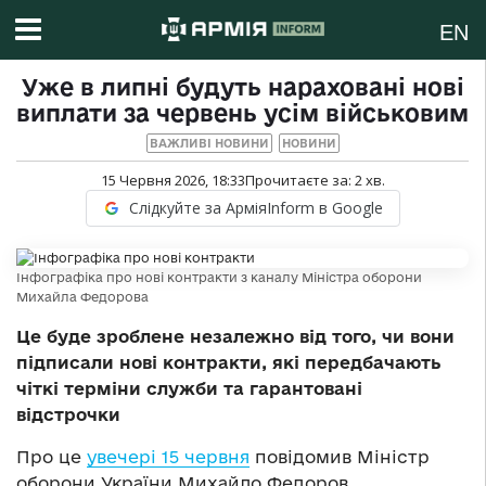
EN
Уже в липні будуть нараховані нові
виплати за червень усім військовим
ВАЖЛИВІ НОВИНИ
НОВИНИ
15 Червня 2026, 18:33
Прочитаєте за:
2
хв.
Слідкуйте за АрміяInform в Google
Інфографіка про нові контракти з каналу Міністра оборони
Михайла Федорова
Це буде зроблене незалежно від того, чи вони
підписали нові контракти, які передбачають
чіткі терміни служби та гарантовані
відстрочки
Про це
увечері 15 червня
повідомив Міністр
оборони України Михайло Федоров.