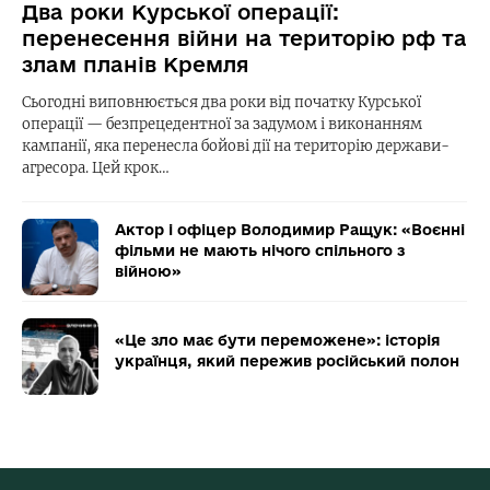
Два роки Курської операції:
перенесення війни на територію рф та
злам планів Кремля
Сьогодні виповнюється два роки від початку Курської
операції — безпрецедентної за задумом і виконанням
кампанії, яка перенесла бойові дії на територію держави-
агресора. Цей крок…
Актор і офіцер Володимир Ращук: «Воєнні
фільми не мають нічого спільного з
війною»
«Це зло має бути переможене»: історія
українця, який пережив російський полон