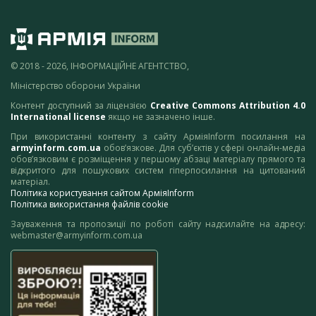
© 2018 - 2026, ІНФОРМАЦІЙНЕ АГЕНТСТВО,
Міністерство оборони України
Контент доступний за ліцензією
Creative Commons Attribution 4.0
International license
якщо не зазначено інше.
При використанні контенту з сайту АрміяInform посилання на
armyinform.com.ua
обов’язкове. Для суб’єктів у сфері онлайн-медіа
обов’язковим є розміщення у першому абзаці матеріалу прямого та
відкритого для пошукових систем гіперпосилання на цитований
матеріал.
Політика користування сайтом АрміяInform
Політика використання файлів cookie
Зауваження та пропозиції по роботі сайту надсилайте на адресу:
webmaster@armyinform.com.ua