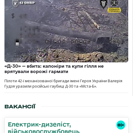
«Д-30» — вбита: капоніри та купи гілля не
врятували ворожі гармати
Пілоти 42-ї механізованої бригади імені Героя України Валерія
Гудзя уразили російські гаубиці Д-30 та «Мста-Б».
ВАКАНСІЇ
Електрик-дизеліст,
військовослужбовець