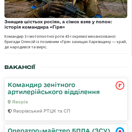
Знищив шістьох росіян, а сімох взяв у полон:
історія командира «Гіря»
Командир 3-ї мотопіхотної роти 43-ї окремої механізованої
бригади Олексій із позивним «Гіря» захищає Харківщину — край,
де народився та виріс.
ВАКАНСІЇ
Командир зенітного
артилерійського відділення
Яворів
Яворівський РТЦК та СП
Оператор-майстер БПЛА (ЗСУ)