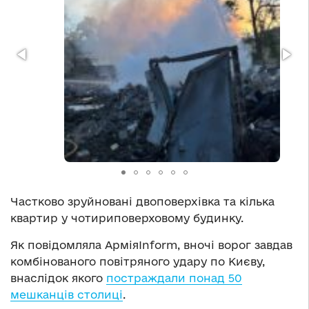
Частково зруйновані двоповерхівка та кілька
квартир у чотириповерховому будинку.
Як повідомляла АрміяInform, вночі ворог завдав
комбінованого повітряного удару по Києву,
внаслідок якого
постраждали понад 50
мешканців столиці
.