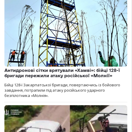
Антидронові сітки врятували «Хамві»: бійці 128-ї
бригади пережили атаку російської «Молнії»
Бійці 128-ї Закарпатської бригади, повертаючись із бойового
завдання, потрапили під атаку російського ударного
безпілотника «Молнія».