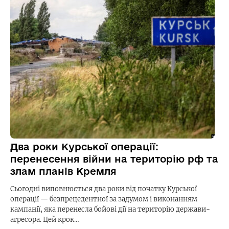
Два роки Курської операції:
перенесення війни на територію рф та
злам планів Кремля
Сьогодні виповнюється два роки від початку Курської
операції — безпрецедентної за задумом і виконанням
кампанії, яка перенесла бойові дії на територію держави-
агресора. Цей крок…