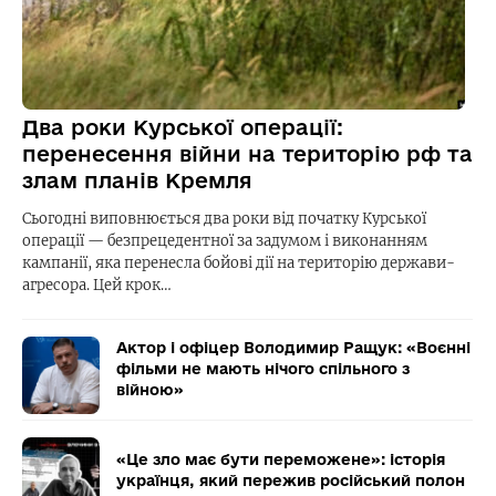
Два роки Курської операції:
перенесення війни на територію рф та
злам планів Кремля
Сьогодні виповнюється два роки від початку Курської
операції — безпрецедентної за задумом і виконанням
кампанії, яка перенесла бойові дії на територію держави-
агресора. Цей крок…
Актор і офіцер Володимир Ращук: «Воєнні
фільми не мають нічого спільного з
війною»
«Це зло має бути переможене»: історія
українця, який пережив російський полон