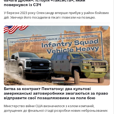
бачать дрони»: історія «Таксиста», який
повернувся із СЗЧ
У березні 2023 року Олександр вперше прибув у район бойових
дій. Увечері його посадили в пікап і повезли на позицію.
Битва за контракт Пентагону: два культові
американські автовиробники змагаються за право
відправити свої позашляховики на поле бою
Міністерство війни США визначилося з колом компаній,
допущених до фінальної стадії розробки нових неброньованих