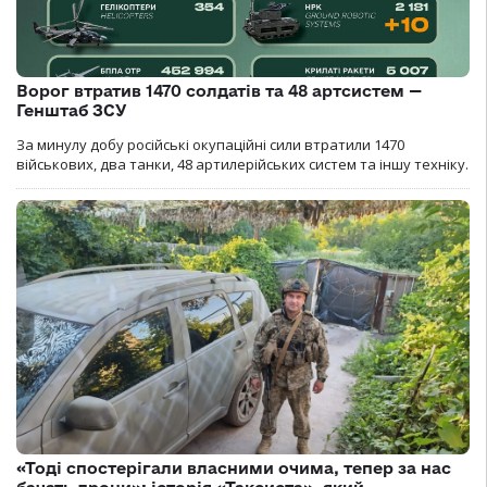
Ворог втратив 1470 солдатів та 48 артсистем —
Генштаб ЗСУ
За минулу добу російські окупаційні сили втратили 1470
військових, два танки, 48 артилерійських систем та іншу техніку.
«Тоді спостерігали власними очима, тепер за нас