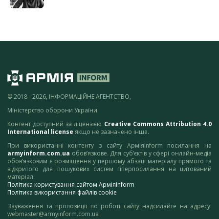
© 2018 - 2026, ІНФОРМАЦІЙНЕ АГЕНТСТВО,
Міністерство оборони України
Контент доступний за ліцензією
Creative Commons Attribution 4.0
International license
якщо не зазначено інше.
При використанні контенту з сайту АрміяInform посилання на
armyinform.com.ua
обов’язкове. Для суб’єктів у сфері онлайн-медіа
обов’язковим є розміщення у першому абзаці матеріалу прямого та
відкритого для пошукових систем гіперпосилання на цитований
матеріал.
Політика користування сайтом АрміяInform
Політика використання файлів cookie
Зауваження та пропозиції по роботі сайту надсилайте на адресу:
webmaster@armyinform.com.ua