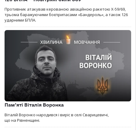
Противник атакував керованою авіаційною ракетою Х-59/69,
трьома баражуючими боєприпасами «Бандероль», а також 126
ударними БПЛА.
Пам’яті Віталія Воронка
Віталій Воронко народився і виріс в селі Сварицевичі,
що на Рівненщині.