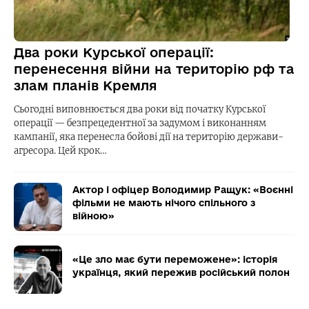
Два роки Курської операції:
перенесення війни на територію рф та
злам планів Кремля
Сьогодні виповнюється два роки від початку Курської
операції — безпрецедентної за задумом і виконанням
кампанії, яка перенесла бойові дії на територію держави-
агресора. Цей крок…
Актор і офіцер Володимир Ращук: «Воєнні
фільми не мають нічого спільного з
війною»
«Це зло має бути переможене»: історія
українця, який пережив російський полон