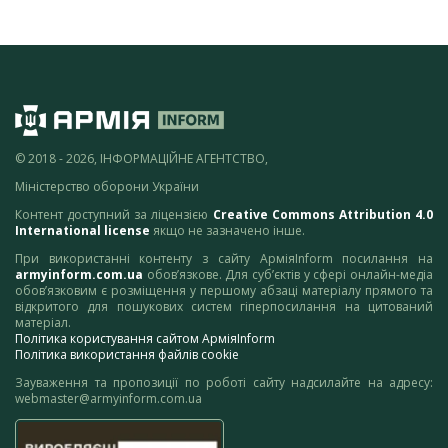
© 2018 - 2026, ІНФОРМАЦІЙНЕ АГЕНТСТВО,
Міністерство оборони України
Контент доступний за ліцензією
Creative Commons Attribution 4.0
International license
якщо не зазначено інше.
При використанні контенту з сайту АрміяInform посилання на
armyinform.com.ua
обов’язкове. Для суб’єктів у сфері онлайн-медіа
обов’язковим є розміщення у першому абзаці матеріалу прямого та
відкритого для пошукових систем гіперпосилання на цитований
матеріал.
Політика користування сайтом АрміяInform
Політика використання файлів cookie
Зауваження та пропозиції по роботі сайту надсилайте на адресу:
webmaster@armyinform.com.ua