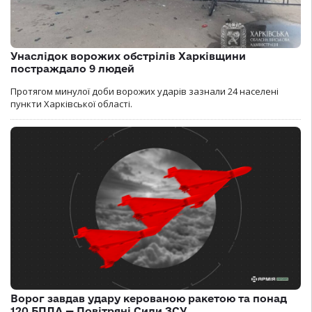
Унаслідок ворожих обстрілів Харківщини
постраждало 9 людей
Протягом минулої доби ворожих ударів зазнали 24 населені
пункти Харківської області.
Ворог завдав удару керованою ракетою та понад
120 БПЛА — Повітряні Сили ЗСУ