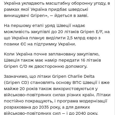
Україна укладають масштабну оборонну угоду, в
рамках якої Україна придбає шведські
винищувачі Gripen», — йдеться в заяві.
На першому етапі уряд Швеції надає
можливість закупівлі до 20 літаків Gripen E/F, на
що Україна планує виділити 2,5 млрд євро з
позики ЄС на підтримку України.
Коли Україна почне заплановану закупівлю,
Швеція також має намір передати 16 літаків
Gripen C/D як двосторонню допомогу.
Зазначимо, що літаки Gripen Charlie Delta
(Gripen CD) становлять основу ВПС Швеції і вже
майже 20 років також використовуються у
військово-повітряних силах різних країн. Літаки
постійно покращують, і програма модернізації
розрахована до 2035 року, а для деяких
військово-повітряних сил — і до 2040 року.