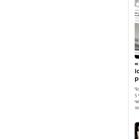
«
і
р
Ч
5
ч
л