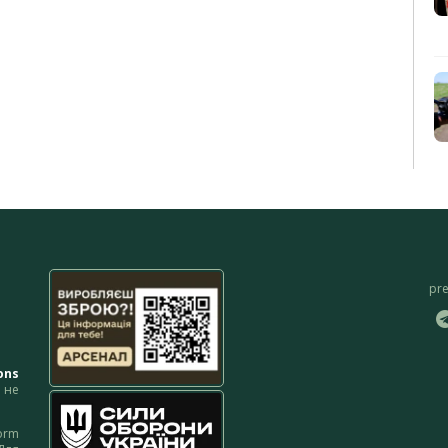
pr
ons
не
orm