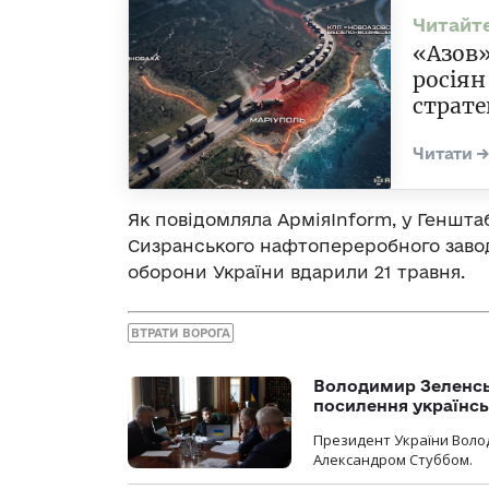
«Азов»
росіян
страте
Як повідомляла АрміяInform, у Геншта
Сизранського нафтопереробного завод
оборони України вдарили 21 травня.
ВТРАТИ ВОРОГА
Володимир Зеленсь
посилення українс
Президент України Воло
Александром Стуббом.