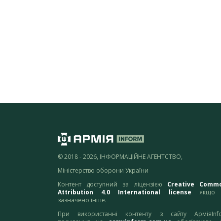
© 2018 - 2026, ІНФОРМАЦІЙНЕ АГЕНТСТВО,
Міністерство оборони України
Контент доступний за ліцензією
Creative Comm
Attribution 4.0 International license
якщо 
зазначено інше.
При використанні контенту з сайту АрміяInf