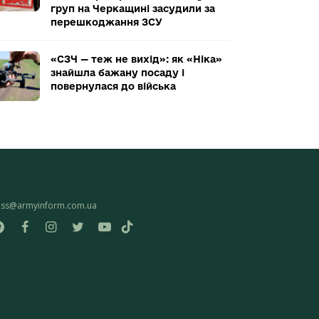
груп на Черкащині засудили за
перешкоджання ЗСУ
«СЗЧ — теж не вихід»: як «Ніка»
знайшла бажану посаду і
повернулася до війська
ess@armyinform.com.ua