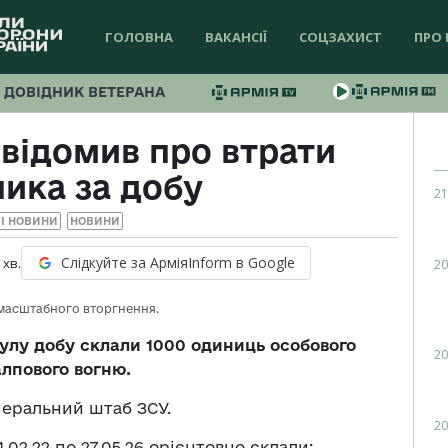
ГОЛОВНА
ВАКАНСІЇ
СОЦЗАХИСТ
ПРО 
ДОВІДНИК ВЕТЕРАНА
відомив про втрати
ика за добу
21
І НОВИНИ
НОВИНИ
Слідкуйте за АрміяInform в Google
хв.
20
комасштабного вторгнення.
нулу добу склали 1000 одиниць особового
20
алпового вогню.
неральний штаб ЗСУ.
20
.02.22 по 27.05.26 орієнтовно склали: