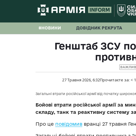
#НОВИНИ
ДОВІДНИК РЕКРУТА
Генштаб ЗСУ по
противн
ВАЖЛИВ
27 Травня 2026, 6:32
Прочитаєте за:
< 1
Загальні втрати російської армії від початку широ
Бойові втрати російської армії за ми
складу, танк та реактивну систему з
Про це
повідомив
вранці 27 травня Ге
Загальні бойові втрати противника з 24