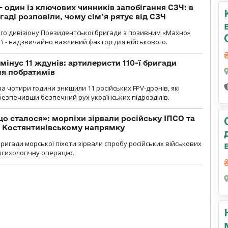
 один із ключових чинників запобігання СЗЧ: в
аді розповіли, чому сім’я рятує від СЗЧ
го дивізіону Президентської бригади з позивним «Махно»
м'ї - надзвичайно важливий фактор для військового.
мінус 11 ждунів: артилеристи 110-ї бригади
ля побратимів
а чотири години знищили 11 російських FPV-дронів, які
абезпечивши безпечний рух українських підрозділів.
що сталося»: морпіхи зірвали російську ІПСО та
а Костянтинівському напрямку
бригади морської піхоти зірвали спробу російських військових
сихологічну операцію.