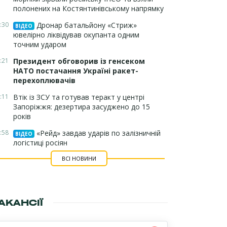
полонених на Костянтинівському напрямку
:30
Дронар батальйону «Стриж»
ВІДЕО
ювелірно ліквідував окупанта одним
точним ударом
:21
Президент обговорив із генсеком
НАТО постачання Україні ракет-
перехоплювачів
:11
Втік із ЗСУ та готував теракт у центрі
Запоріжжя: дезертира засуджено до 15
років
:58
«Рейд» завдав ударів по залізничній
ВІДЕО
логістиці росіян
ВСІ НОВИНИ
АКАНСІЇ