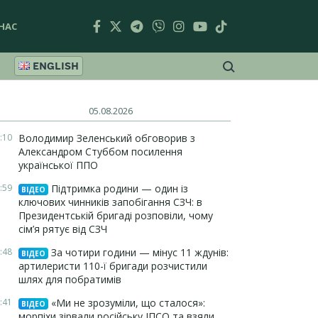
НАС
ENGLISH
05.08.2026
:10
Володимир Зеленський обговорив з
Александром Стуббом посилення
української ППО
:59
Підтримка родини — один із
ВІДЕО
ключових чинників запобігання СЗЧ: в
Президентській бригаді розповіли, чому
сім’я рятує від СЗЧ
:48
За чотири години — мінус 11 ждунів:
ВІДЕО
артилеристи 110-ї бригади розчистили
шлях для побратимів
:41
«Ми не зрозуміли, що сталося»:
ВІДЕО
морпіхи зірвали російську ІПСО та взяли