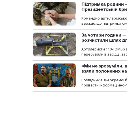
Підтримка родини —
Президентській бриг
Командир артилерійсько
вважає, що підтримка сі
За чотири години — 
розчистили шлях д
Артилеристи 110-ї ОМБр з
перебували в засідці, з
«Ми не зрозуміли, 
взяли полонених н
Розвідники 36-ї окремої 
провести інформаційно-п