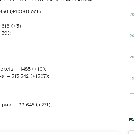
950 (+1000) осіб;
20
618 (+3);
39);
20
20
сів — 1485 (+10);
 — 313 342 (+1307);
19
рни — 99 645 (+271);
В