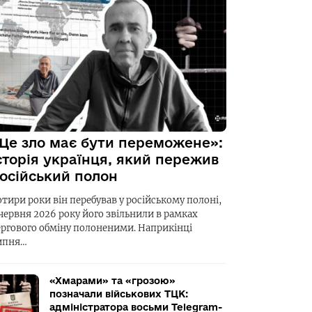
Це зло має бути переможене»:
сторія українця, який пережив
осійський полон
отири роки він перебував у російському полоні,
 червня 2026 року його звільнили в рамках
ергового обміну полоненими. Наприкінці
ипня…
«Хмарами» та «грозою»
позначали військових ТЦК:
адміністратора восьми Telegram-