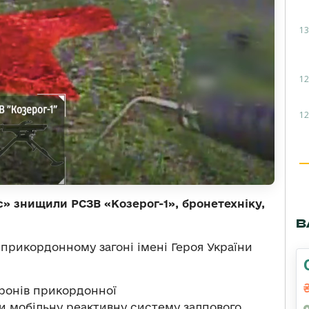
13
12
12
с» знищили РСЗВ «Козерог-1», бронетехніку,
В
 прикордонному загоні імені Героя України
ронів прикордонної
и мобільну реактивну систему залпового