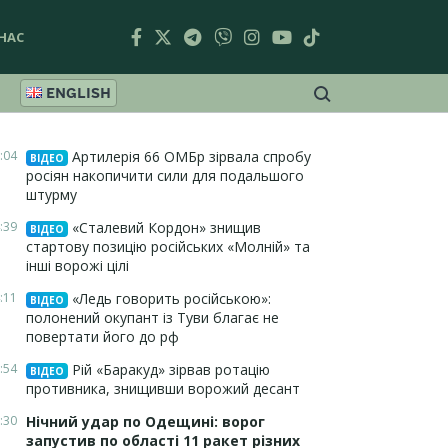
НАС
ENGLISH
:04
Артилерія 66 ОМБр зірвала спробу
ВІДЕО
росіян накопичити сили для подальшого
штурму
:39
«Сталевий Кордон» знищив
ВІДЕО
стартову позицію російських «Молній» та
інші ворожі цілі
:11
«Ледь говорить російською»:
ВІДЕО
полонений окупант із Туви благає не
повертати його до рф
:54
Рій «Баракуд» зірвав ротацію
ВІДЕО
противника, знищивши ворожий десант
:30
Нічний удар по Одещині: ворог
запустив по області 11 ракет різних