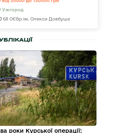
від 55000 до 130000 грн
Ужгород
68 ОЄБр ім. Олекси Довбуша
УБЛІКАЦІЇ
ва роки Курської операції: