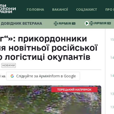
ГОЛОВНА
ВАКАНСІЇ
СОЦЗАХИСТ
ПРО 
ДОВІДНИК ВЕТЕРАНА
г“»: прикордонники
15
 новітньої російської
 логістиці окупантів
14
НОВИНИ
14
Слідкуйте за АрміяInform в Google
1
хв.
13
13