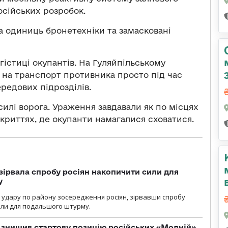
осійських розробок.
ка одиниць бронетехніки та замасковані
істиці окупантів. На Гуляйпільському
на транспорт противника просто під час
редових підрозділів.
силі ворога. Ураження завдавали як по місцях
 укриттях, де окупанти намагалися сховатися.
зірвала спробу росіян накопичити сили для
у
и удару по району зосередження росіян, зірвавши спробу
или для подальшого штурму.
 знищив стартову позицію російських «Молній»