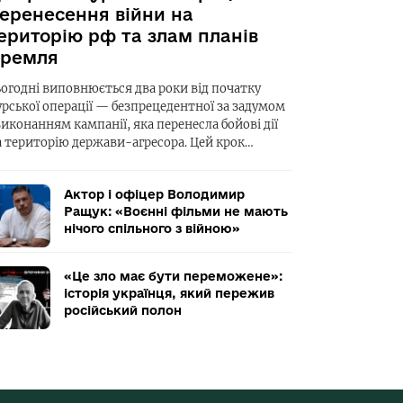
еренесення війни на
ериторію рф та злам планів
ремля
ьогодні виповнюється два роки від початку
урської операції — безпрецедентної за задумом
виконанням кампанії, яка перенесла бойові дії
а територію держави-агресора. Цей крок…
Актор і офіцер Володимир
Ращук: «Воєнні фільми не мають
нічого спільного з війною»
«Це зло має бути переможене»:
історія українця, який пережив
російський полон