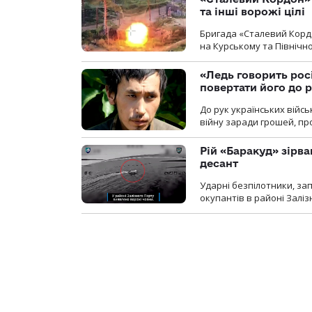
та інші ворожі цілі
Бригада «Сталевий Кордо
на Курському та Північ
«Ледь говорить рос
повертати його до 
До рук українських війсь
війну заради грошей, про
Рій «Баракуд» зірв
десант
Ударні безпілотники, за
окупантів в районі Залі