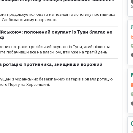
н» продовжує полювати на позиції та логістику противника
но-Слобожанському напрямках.
ійською»: полонений окупант із Туви благає не
рф
кових потрапив російський окупант із Туви, який пішов на
те побачивши все на власні очі, втік уже на третій день
ав ротацію противника, знищивши ворожий
пущені з українських безекіпажних катерів зірвали ротацію
зного Порту на Херсонщині.