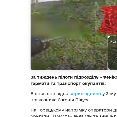
За тиждень пілоти підрозділу «Фенік
гармати та транспорт окупантів.
Відповідне відео
оприлюднили
у 3-му
полковника Євгенія Пікуса.
На Торецькому напрямку оператори д
бригади «Помста» виявили та знищил