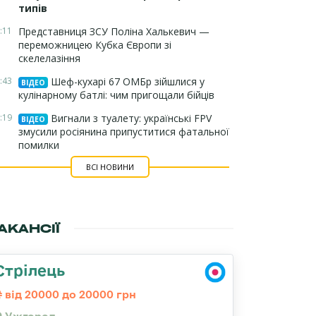
типів
:11
Представниця ЗСУ Поліна Халькевич —
переможницею Кубка Європи зі
скелелазіння
:43
Шеф-кухарі 67 ОМБр зійшлися у
ВІДЕО
кулінарному батлі: чим пригощали бійців
:19
Вигнали з туалету: українські FPV
ВІДЕО
змусили росіянина припуститися фатальної
помилки
ВСІ НОВИНИ
АКАНСІЇ
Стрілець
від 20000 до 20000 грн