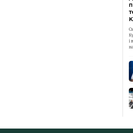
п
т
К
С
К
і 
н