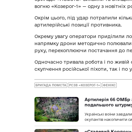
вогню «Козерог-1» — одну з новітніх р
Окрім цього, під удар потрапили кіль
артилерійські позиції противника.
Окрему увагу оператори приділили лог
напрямку дрони методично полювали 
руху, перехоплюючи постачання до пе
Одночасно тривала робота і по живій 
скупчення російської піхоти, так і по
БРИГАДА ПОМСТА
РСЗВ «КОЗЕРОГ-1»
ФЕНІКС
Артилерія 66 ОМБр 
подальшого штурм
Українські воїни завдал
окупантів накопичити с
«Сталевий Кордон»