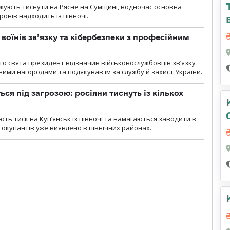
вжують тиснути на Рясне на Сумщині, водночас основна
ронів надходить із півночі.
воїнів зв’язку та кібербезпеки з професійним
о свята президент відзначив військовослужбовців зв’язку
ими нагородами та подякував їм за службу й захист України.
ся під загрозою: росіяни тиснуть із кількох
ють тиск на Куп’янськ із півночі та намагаються заводити в
у окупантів уже виявлено в північних районах.