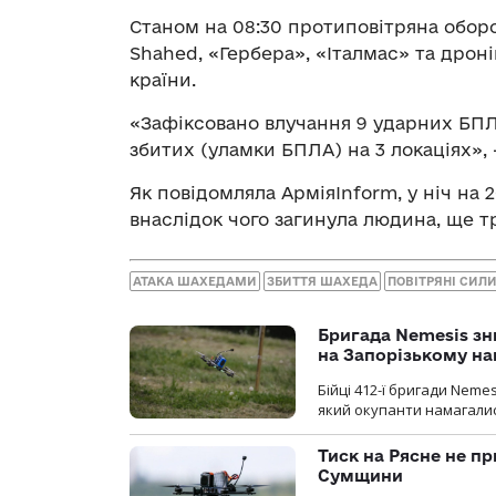
Станом на 08:30 протиповітряна оборо
Shahed, «Гербера», «Італмас» та дронів
країни.
«Зафіксовано влучання 9 ударних БПЛА
збитих (уламки БПЛА) на 3 локаціях», 
Як повідомляла АрміяInform, у ніч на 
внаслідок чого загинула людина, ще т
АТАКА ШАХЕДАМИ
ЗБИТТЯ ШАХЕДА
ПОВІТРЯНІ СИЛИ
Бригада Nemesis зн
на Запорізькому н
Бійці 412-ї бригади Neme
який окупанти намагалис
Тиск на Рясне не пр
Сумщини