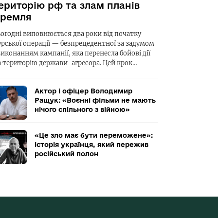
ериторію рф та злам планів
ремля
ьогодні виповнюється два роки від початку
урської операції — безпрецедентної за задумом
виконанням кампанії, яка перенесла бойові дії
а територію держави-агресора. Цей крок…
Актор і офіцер Володимир
Ращук: «Воєнні фільми не мають
нічого спільного з війною»
«Це зло має бути переможене»:
історія українця, який пережив
російський полон