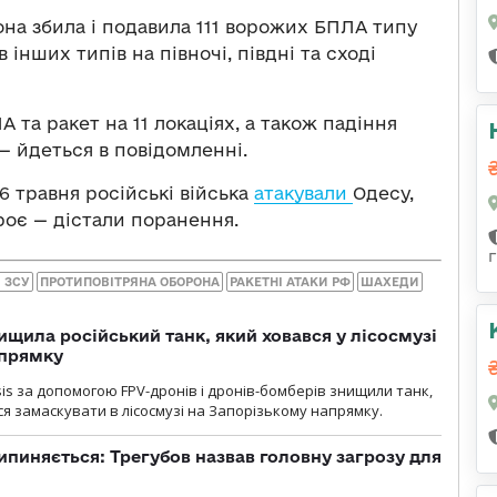
на збила і подавила 111 ворожих БПЛА типу
 інших типів на півночі, півдні та сході
 та ракет на 11 локаціях, а також падіння
— йдеться в повідомленні.
26 травня російські війська
атакували
Одесу,
роє — дістали поранення.
г
 ЗСУ
ПРОТИПОВІТРЯНА ОБОРОНА
РАКЕТНІ АТАКИ РФ
ШАХЕДИ
ищила російський танк, який ховався у лісосмузі
апрямку
sis за допомогою FPV-дронів і дронів-бомберів знищили танк,
я замаскувати в лісосмузі на Запорізькому напрямку.
ипиняється: Трегубов назвав головну загрозу для