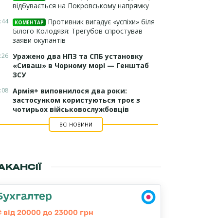
відбувається на Покровському напрямку
:44
Противник вигадує «успіхи» біля
КОМЕНТАР
Білого Колодязя: Трегубов спростував
заяви окупантів
:26
Уражено два НПЗ та СПБ установку
«Сиваш» в Чорному морі — Генштаб
ЗСУ
:08
Армія+ виповнилося два роки:
застосунком користуються троє з
чотирьох військовослужбовців
ВСІ НОВИНИ
АКАНСІЇ
Бухгалтер
від 20000 до 23000 грн