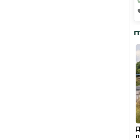
П
Д
п