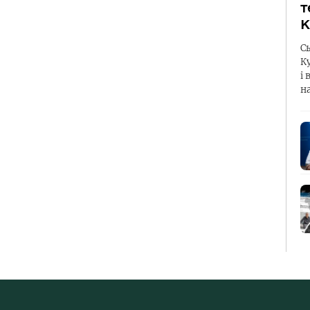
т
К
С
К
і 
н