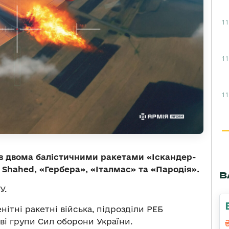
11
11
11
ав двома балістичними ракетами «Іскандер-
Shahed, «Гербера», «Італмас» та «Пародія».
В
У.
нітні ракетні війська, підрозділи РЕБ
ві групи Сил оборони України.