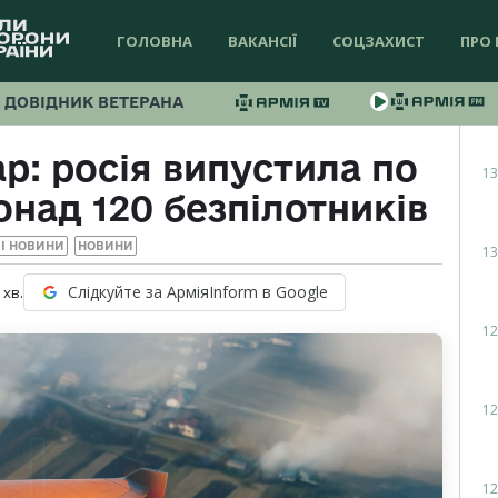
ГОЛОВНА
ВАКАНСІЇ
СОЦЗАХИСТ
ПРО 
ДОВІДНИК ВЕТЕРАНА
р: росія випустила по
13
онад 120 безпілотників
І НОВИНИ
НОВИНИ
13
Слідкуйте за АрміяInform в Google
хв.
12
12
12