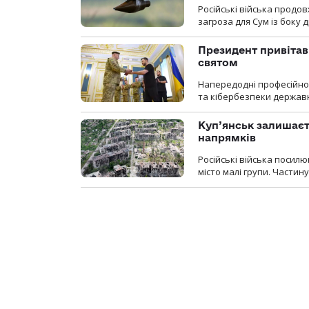
Російські війська продо
загроза для Сум із боку д
Президент привітав 
святом
Напередодні професійног
та кібербезпеки державн
Куп’янськ залишаєть
напрямків
Російські війська посилю
місто малі групи. Частин