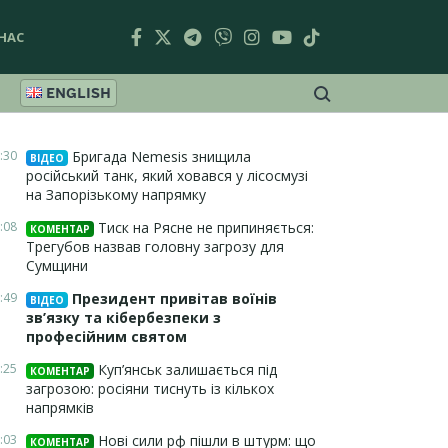
НАС
ENGLISH
:30
Бригада Nemesis знищила
ВІДЕО
російський танк, який ховався у лісосмузі
на Запорізькому напрямку
:08
Тиск на Рясне не припиняється:
КОМЕНТАР
Трегубов назвав головну загрозу для
Сумщини
:49
Президент привітав воїнів
ВІДЕО
зв’язку та кібербезпеки з
професійним святом
:25
Куп’янськ залишається під
КОМЕНТАР
загрозою: росіяни тиснуть із кількох
напрямків
:03
Нові сили рф пішли в штурм: що
КОМЕНТАР