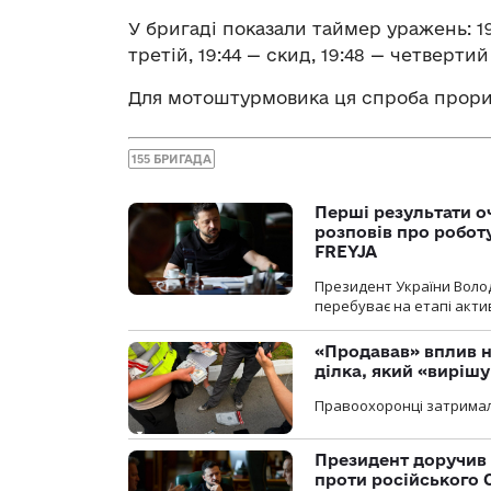
У бригаді показали таймер уражень: 19
третій, 19:44 — скид, 19:48 — четвертий
Для мотоштурмовика ця спроба прори
155 БРИГАДА
Перші результати о
розповів про робот
FREYJA
Президент України Воло
перебуває на етапі актив
«Продавав» вплив н
ділка, який «виріш
Правоохоронці затримал
Президент доручив 
проти російського