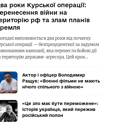
ва роки Курської операції:
еренесення війни на
ериторію рф та злам планів
ремля
ьогодні виповнюється два роки від початку
урської операції — безпрецедентної за задумом
виконанням кампанії, яка перенесла бойові дії
а територію держави-агресора. Цей крок…
Актор і офіцер Володимир
Ращук: «Воєнні фільми не мають
нічого спільного з війною»
«Це зло має бути переможене»:
історія українця, який пережив
російський полон