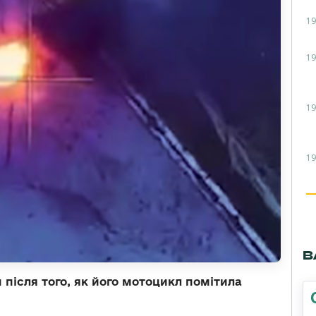
19
19
19
19
В
після того, як його мотоцикл помітила