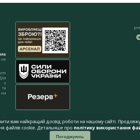
pr
ons
не
orm
Для
м є
 та
 на
 на
чити вам найкращий досвід роботи на нашому сайті. Продовжу
я файлів cookie. Детальніше про
політику використання фай
Погоджуюсь