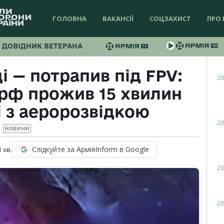
ГОЛОВНА
ВАКАНСІЇ
СОЦЗАХИСТ
ПРО 
ДОВІДНИК ВЕТЕРАНА
і — потрапив під FPV:
20
рф прожив 15 хвилин
і з аеророзвідкою
20
НОВИНИ
Слідкуйте за АрміяInform в Google
1
хв.
20
20