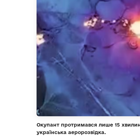
Окупант протримався лише 15 хвилин 
українська аеророзвідка.