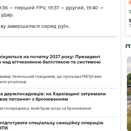
:36 — перший FPV, 19:37 — другий, 19:40 —
 удар.
ву завершилася серед руїн.
П
чікуються на початку 2027 року: Президент
у над вітчизняною балістикою та системою
димир Зеленський повідомив, що програма FREYJA вже
ної реалізації.
а держпосадовців: на Харківщині затримали
ував питання» з бронюванням
и посередника, який брав гроші за бронювання.
підготувати спеціальну санкційну операцію
 ОПК