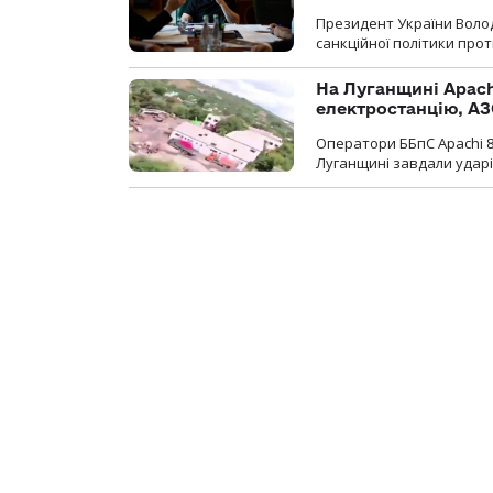
Президент України Воло
санкційної політики проти
На Луганщині Apach
електростанцію, АЗ
Оператори ББпС Apachi 8
Луганщині завдали ударів