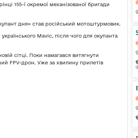
рінці 155-ї окремої механізованої бригади
купант дня» став російський мотоштурмовик.
 українського Mavic, після чого для окупанта
новій сітці. Поки намагався витягнути
ий FPV-дрон. Уже за хвилину прилетів