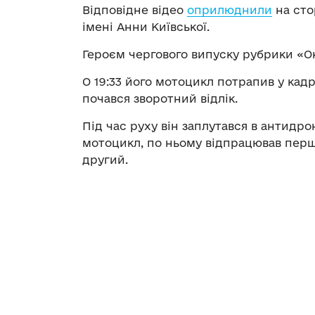
Відповідне відео
оприлюднили
на сто
імені Анни Київської.
Героєм чергового випуску рубрики «О
О 19:33 його мотоцикл потрапив у кадр
почався зворотний відлік.
Під час руху він заплутався в антидро
мотоцикл, по ньому відпрацював перш
другий.