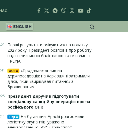
НАС
ENGLISH
:51
Перші результати очікуються на початку
2027 року: Президент розповів про роботу
над вітчизняною балістикою та системою
FREYJA
:41
«Продавав» вплив на
ФОТО
держпосадовців: на Харківщині затримали
ділка, який «вирішував питання» з
бронюванням
:25
Президент доручив підготувати
спеціальну санкційну операцію проти
російського ОПК
:11
На Луганщині Apachi розгромили
ВІДЕО
логістику окупантів: уражено
електростанцію, АЗС і транспорт