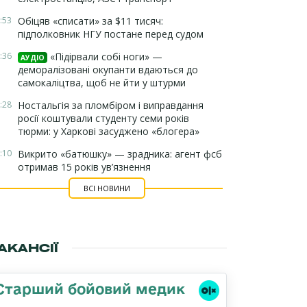
:53
Обіцяв «списати» за $11 тисяч:
підполковник НГУ постане перед судом
:36
«Підірвали собі ноги» —
АУДІО
деморалізовані окупанти вдаються до
самокаліцтва, щоб не йти у штурми
:28
Ностальгія за пломбіром і виправдання
росії коштували студенту семи років
тюрми: у Харкові засуджено «блогера»
:10
Викрито «батюшку» — зрадника: агент фсб
отримав 15 років ув’язнення
ВСІ НОВИНИ
АКАНСІЇ
Старший бойовий медик