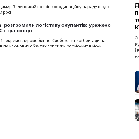
Д
димир Зеленський провів координаційну нараду щодо
п
 росії.
т
i розгромили логістику окупантів: уражено
К
С і транспорт
С
1-ї окремої аеромобільної Слобожанської бригади на
К
 по ключових об’єктах логістики російських військ.
і 
н