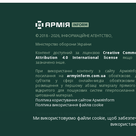
© 2018 - 2026, ІНФОРМАЦІЙНЕ АГЕНТСТВО,
Міністерство оборони України
Контент доступний за ліцензією
Creative Comm
Attribution 4.0 International license
якщо 
зазначено інше.
При використанні контенту з сайту АрміяInf
посилання на
armyinform.com.ua
обов’язкове. 
суб’єктів у сфері онлайн-медіа обов’язкови
розміщення у першому абзаці матеріалу прямого
відкритого для пошукових систем гіперпосилання
цитований матеріал.
Політика користування сайтом АрміяInform
Політика використання файлів cookie
Зауваження та пропозиції по роботі сайту надсилайте
Ми використовуємо файли cookie, щоб забезпе
адресу:
webmaster@armyinform.com.ua
використанн