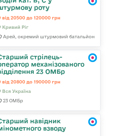
Водій кат. В, С у
штурмову роту
від 20500 до 120000 грн
Кривий Ріг
Арей, окремий штурмовий батальйон
Старший стрілець-
оператор механізованого
відділення 23 ОМБр
від 20800 до 190000 грн
Вся Україна
23 ОМБр
Старший навідник
мінометного взводу