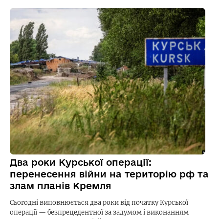
Два роки Курської операції:
перенесення війни на територію рф та
злам планів Кремля
Сьогодні виповнюється два роки від початку Курської
операції — безпрецедентної за задумом і виконанням