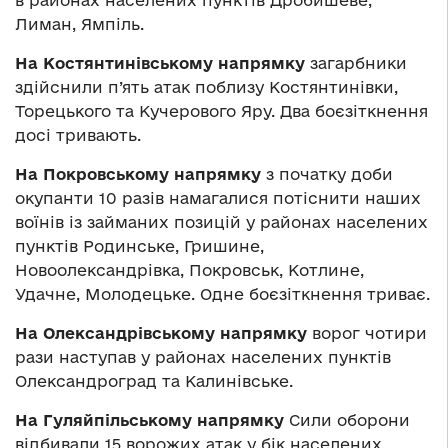
в районах населених пунктів Дробишеве,
Лиман, Ямпіль.
На Костянтинівському напрямку
загарбники
здійснили п’ять атак поблизу Костянтинівки,
Торецького та Кучерового Яру. Два боєзіткнення
досі тривають.
На Покровському напрямку
з початку доби
окупанти 10 разів намагалися потіснити наших
воїнів із займаних позицій у районах населених
пунктів Родинське, Гришине,
Новоолександрівка, Покровськ, Котлине,
Удачне, Молодецьке. Одне боєзіткнення триває.
На Олександрівському напрямку
ворог чотири
рази наступав у районах населених пунктів
Олександроград та Калинівське.
На Гуляйпільському напрямку
Сили оборони
відбивали 15 ворожих атак у бік населених