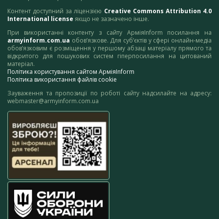
Контент доступний за ліцензією
Creative Commons Attribution 4.0
International license
якщо не зазначено інше.
При використанні контенту з сайту АрміяInform посилання на
armyinform.com.ua
обов’язкове. Для суб’єктів у сфері онлайн-медіа
обов’язковим є розміщення у першому абзаці матеріалу прямого та
відкритого для пошукових систем гіперпосилання на цитований
матеріал.
Політика користування сайтом АрміяInform
Політика використання файлів cookie
Зауваження та пропозиції по роботі сайту надсилайте на адресу:
webmaster@armyinform.com.ua