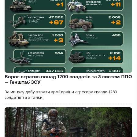
Ворог втратив понад 1200 солдатів та 3 систем ППО
— Генштаб ЗСУ
За минулу добу втрати армії країни-агресора склали 1280
солдатів та з танки.