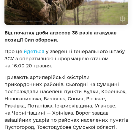
Від початку доби агресор 38 разів атакував
позиції Сил оборони.
Про це
йдеться
у зведенні Генерального штабу
ЗСУ з оперативною інформацією станом
на 16:00 20 травня.
Тривають артилерійські обстріли
прикордонних районів. Сьогодні на Сумщині
постраждали населені пункти Будки, Кореньок,
Нововасилівка, Бачівськ, Сопич, Рогізне,
Рижівка, Потапівка, Іскрисківщина, Уланове,
на Чернігівщині — Хрінівка. Ворог завдав
авіаційних ударів по районах населених пунктів
Пустогород, Товстодубове Сумської області.