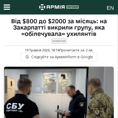
EN
Від $800 до $2000 за місяць: на
Закарпатті викрили групу, яка
«обілечувала» ухилянтів
НОВИНИ
19 Травня 2026, 18:14
Прочитаєте за:
2
хв.
Слідкуйте за АрміяInform в Google