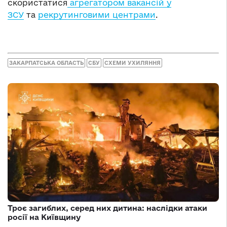
скористатися
агрегатором вакансій у
ЗСУ
та
рекрутинговими центрами
.
ЗАКАРПАТСЬКА ОБЛАСТЬ
СБУ
СХЕМИ УХИЛЯННЯ
Троє загиблих, серед них дитина: наслідки атаки
росії на Київщину