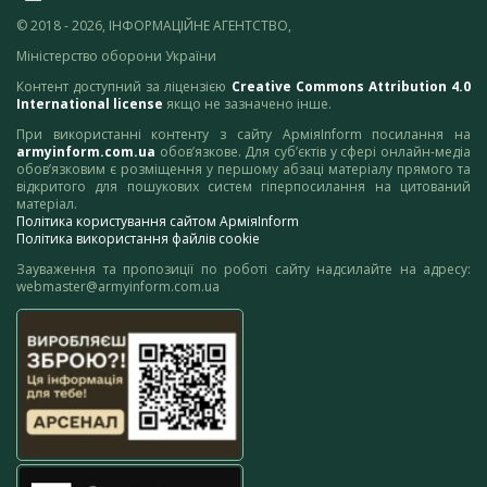
© 2018 - 2026, ІНФОРМАЦІЙНЕ АГЕНТСТВО,
Міністерство оборони України
Контент доступний за ліцензією
Creative Commons Attribution 4.0
International license
якщо не зазначено інше.
При використанні контенту з сайту АрміяInform посилання на
armyinform.com.ua
обов’язкове. Для суб’єктів у сфері онлайн-медіа
обов’язковим є розміщення у першому абзаці матеріалу прямого та
відкритого для пошукових систем гіперпосилання на цитований
матеріал.
Політика користування сайтом АрміяInform
Політика використання файлів cookie
Зауваження та пропозиції по роботі сайту надсилайте на адресу:
webmaster@armyinform.com.ua