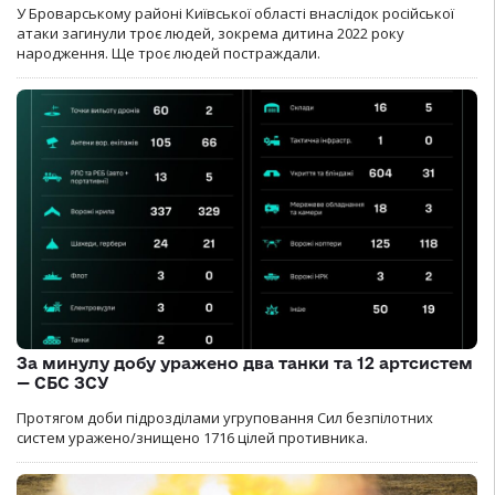
У Броварському районі Київської області внаслідок російської
атаки загинули троє людей, зокрема дитина 2022 року
народження. Ще троє людей постраждали.
За минулу добу уражено два танки та 12 артсистем
— СБС ЗСУ
Протягом доби підрозділами угруповання Сил безпілотних
систем уражено/знищено 1716 цілей противника.