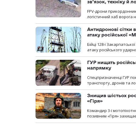
зв’язок, техніку й л
FPV-дрони прикордонників
логістичний хаб ворога 
Антидронові сітки в
атаку російської «М
Бійці 128-ї Закарпатсько
атаку російського ударн
ГУР нищать російськ
напрямку
Спецпризначенці ГУР пок
транспорту, дронів та ло
Знищив шістьох росі
«Гіря»
Командир 3-ї мотопіхотно
позивним «Гіря» захищає