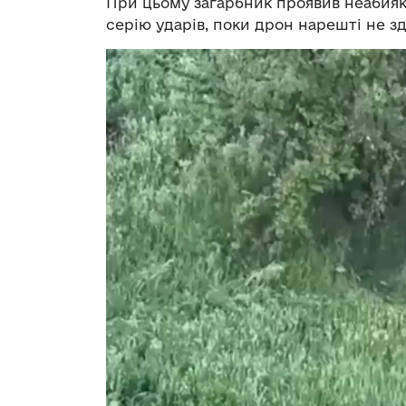
При цьому загарбник проявив неабияк
серію ударів, поки дрон нарешті не з