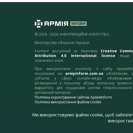
© 2018 - 2026, ІНФОРМАЦІЙНЕ АГЕНТСТВО,
Міністерство оборони України
Контент доступний за ліцензією
Creative Comm
Attribution 4.0 International license
якщо 
зазначено інше.
При використанні контенту з сайту АрміяInf
посилання на
armyinform.com.ua
обов’язкове. 
суб’єктів у сфері онлайн-медіа обов’язкови
розміщення у першому абзаці матеріалу прямого
відкритого для пошукових систем гіперпосилання
цитований матеріал.
Політика користування сайтом АрміяInform
Політика використання файлів cookie
Зауваження та пропозиції по роботі сайту надсилайте
Ми використовуємо файли cookie, щоб забезпе
адресу:
webmaster@armyinform.com.ua
використанн