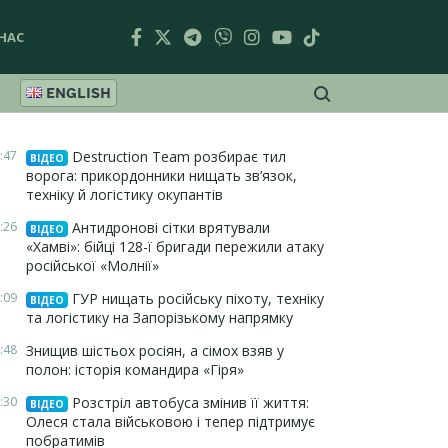
НАС
ENGLISH
:47
Destruction Team розбирає тил
ВІДЕО
ворога: прикордонники нищать зв’язок,
техніку й логістику окупантів
:26
Антидронові сітки врятували
ВІДЕО
«Хамві»: бійці 128-ї бригади пережили атаку
російської «Молнії»
:09
ГУР нищать російську піхоту, техніку
ВІДЕО
та логістику на Запорізькому напрямку
:48
Знищив шістьох росіян, а сімох взяв у
полон: історія командира «Гіря»
:30
Розстріл автобуса змінив її життя:
ВІДЕО
Олеся стала військовою і тепер підтримує
побратимів