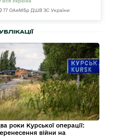
Вся Україна
77 ОАеМБр ДШВ ЗС України
УБЛІКАЦІЇ
ва роки Курської операції:
еренесення війни на