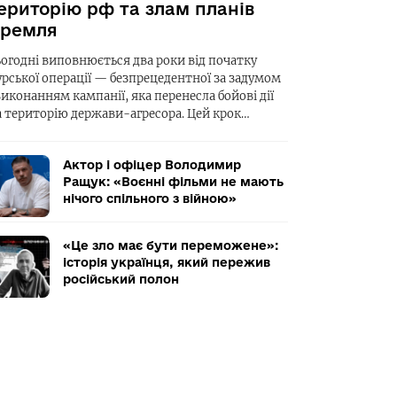
ериторію рф та злам планів
ремля
ьогодні виповнюється два роки від початку
урської операції — безпрецедентної за задумом
виконанням кампанії, яка перенесла бойові дії
а територію держави-агресора. Цей крок…
Актор і офіцер Володимир
Ращук: «Воєнні фільми не мають
нічого спільного з війною»
«Це зло має бути переможене»:
історія українця, який пережив
російський полон