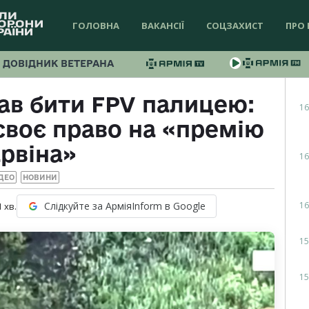
ГОЛОВНА
ВАКАНСІЇ
СОЦЗАХИСТ
ПРО 
ДОВІДНИК ВЕТЕРАНА
чав бити FPV палицею:
16
своє право на «премію
рвіна»
16
ДЕО
НОВИНИ
16
Слідкуйте за АрміяInform в Google
1
хв.
15
15