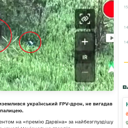
15
14
14
В
иземлився український FPV-дрон, не вигадав
 палицею.
ентом на «премію Дарвіна» за найбезглуздішу