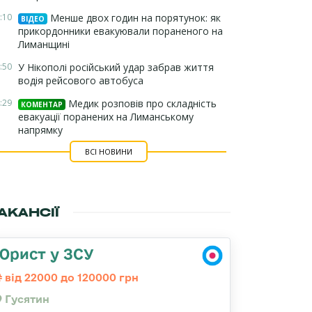
:10
Менше двох годин на порятунок: як
ВІДЕО
прикордонники евакуювали пораненого на
Лиманщині
:50
У Нікополі російський удар забрав життя
водія рейсового автобуса
:29
Медик розповів про складність
КОМЕНТАР
евакуації поранених на Лиманському
напрямку
ВСІ НОВИНИ
АКАНСІЇ
Юрист у ЗСУ
від 22000 до 120000 грн
Гусятин