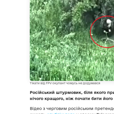
Тікати від FPV окупант чомусь не додумався
Російський штурмовик, біля якого пр
нічого кращого, ніж почати бити його
Відео з черговим російським претенд