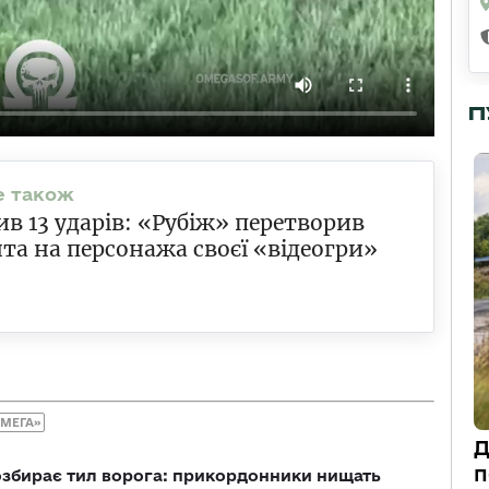
П
в 13 ударів: «Рубіж» перетворив
та на персонажа своєї «відеогри»
ОМЕГА»
Д
п
озбирає тил ворога: прикордонники нищать