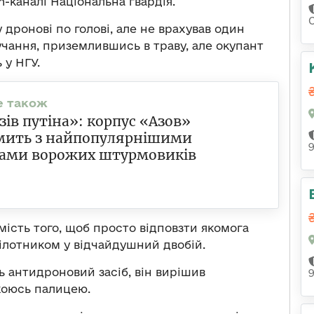
-каналі Національна гвардія.
дронові по голові, але не врахував один
учання, приземлившись в траву, але окупант
 у НГУ.
узів путіна»: корпус «Азов»
мить з найпопулярнішими
ами ворожих штурмовиків
ість того, щоб просто відповзти якомога
пілотником у відчайдушний двобій.
 антидроновий засіб, він вирішив
якоюсь палицею.