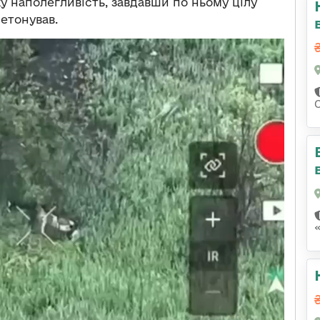
у наполегливість, завдавши по ньому цілу
детонував.
С