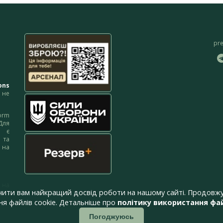
pr
ons
не
orm
Для
м є
 та
 на
 на
чити вам найкращий досвід роботи на нашому сайті. Продовжу
я файлів cookie. Детальніше про
політику використання фай
Погоджуюсь