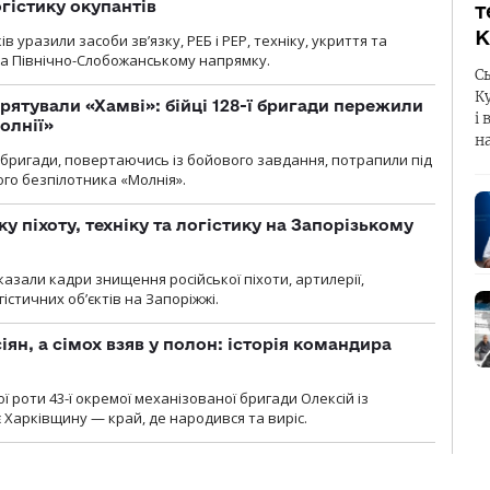
огістику окупантів
т
К
 уразили засоби зв’язку, РЕБ і РЕР, техніку, укриття та
на Північно-Слобожанському напрямку.
С
К
рятували «Хамві»: бійці 128-ї бригади пережили
і 
олнії»
н
ї бригади, повертаючись із бойового завдання, потрапили під
ого безпілотника «Молнія».
у піхоту, техніку та логістику на Запорізькому
азали кадри знищення російської піхоти, артилерії,
гістичних об’єктів на Запоріжжі.
ян, а сімох взяв у полон: історія командира
ї роти 43-ї окремої механізованої бригади Олексій із
 Харківщину — край, де народився та виріс.