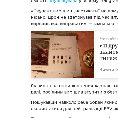
смерть
опублікувала
у своєму Telegram
«Окупант вирішив „настукати“ нашому 
нюанс. Дрон не здетонував під час вл
вирішив все виправити», — зазначають
«11 др
знайо
типаж
Як видно на оприлюднених кадрах, зам
далі, росіянин вирішив втупити з без
Пошукавши навколо себе бодай якийсь
скористатися для нейтралізації FPV 