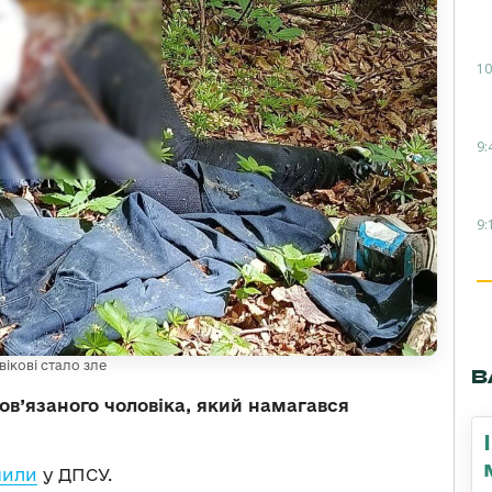
10
9:
9:
ікові стало зле
В
ов’язаного чоловіка, який намагався
мили
у ДПСУ.