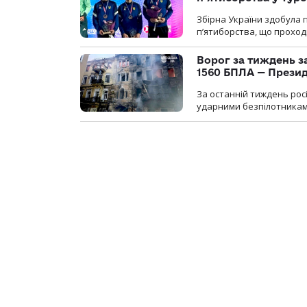
Збірна України здобула 
п’ятиборства, що проход
Ворог за тиждень за
1560 БПЛА — Прези
За останній тиждень рос
ударними безпілотниками