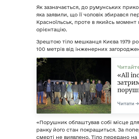
Як зазначається, до румунських прик
яка заявили, що її чоловік збирався п
Красноїльськ, проте в якийсь момент 
орієнтацію.
Зрештою тіло мешканця Києва 1979 ро
100 метрів від інженерних загороджен
«All i
затрим
поруш
«Порушник облаштував собі місце для
ранку його стан покращиться. За поп
смерті не виявлено. Тіло передано на