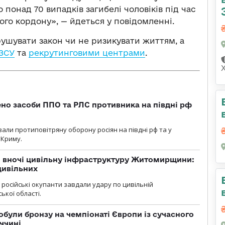
 понад 70 випадків загибелі чоловіків під час
го кордону», — йдеться у повідомленні.
ушувати закон чи не ризикувати життям, а
 ЗСУ
та
рекрутинговими центрами
.
но засоби ППО та РЛС противника на півдні рф
вали протиповітряну оборону росіян на півдні рф та у
 Криму.
и вночі цивільну інфраструктуру Житомирщини:
цивільних
я, російські окупанти завдали удару по цивільній
ької області.
були бронзу на чемпіонаті Європи із сучасного
ччині