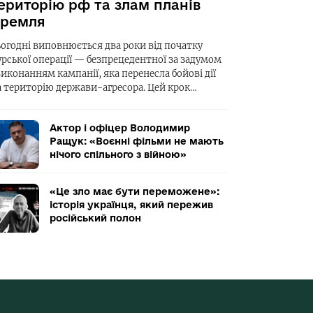
ериторію рф та злам планів
ремля
ьогодні виповнюється два роки від початку
урської операції — безпрецедентної за задумом
виконанням кампанії, яка перенесла бойові дії
а територію держави-агресора. Цей крок…
Актор і офіцер Володимир
Ращук: «Воєнні фільми не мають
нічого спільного з війною»
«Це зло має бути переможене»:
історія українця, який пережив
російський полон