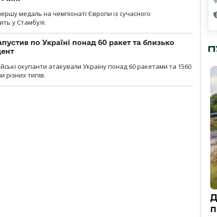
першу медаль на чемпіонаті Європи із сучасного
ить у Стамбулі.
пустив по Україні понад 60 ракет та близько
П
дент
ійські окупанти атакували Україну понад 60 ракетами та 1560
 різних типів.
Д
п