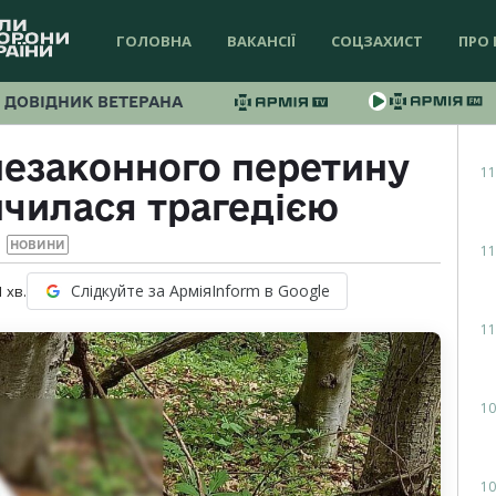
ГОЛОВНА
ВАКАНСІЇ
СОЦЗАХИСТ
ПРО 
ДОВІДНИК ВЕТЕРАНА
незаконного перетину
11
нчилася трагедією
НОВИНИ
11
Слідкуйте за АрміяInform в Google
1
хв.
11
10
10