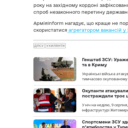
року на західному кордоні зафіксовано
спроб незаконного перетину державно
АрміяInform нагадує, що краще не пор
скористатися
агрегатором вакансій у
ДПСУ
УХИЛЯНТИ
Генштаб ЗСУ: Ураже
та в Криму
Українські війська атаку
тимчасово окупованому
Окупанти атакувал
постраждали троє 
У ніч на неділю, 9 серпн
інфраструктурі Житомирс
Спортсмени ЗСУ здо
п’ятиборства у Туре