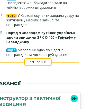
Президентської бригади завітали на
«пікнік» ворожих штурмовиків
:10
У Харкові окупанти завдали удару по
ФОТО
житловому масиву: є загиблі та
постраждалі
47
Поряд з «палацом путіна»: українські
дрони знищили ЗРК С-400 «Тріумф» у
Геленджику
12
Масований удар по Одесі: є
ВІДЕО
постраждалі та численні руйнування
ВСІ НОВИНИ
АКАНСІЇ
Інструктор з тактичної
медицини