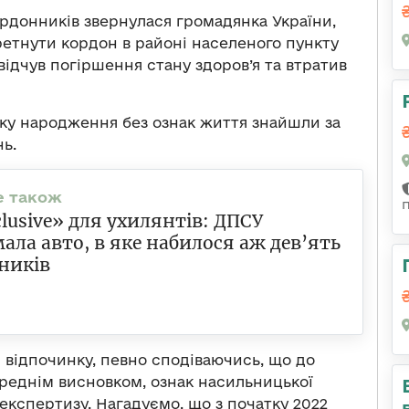
ордонників звернулася громадянка України,
еретнути кордон в районі населеного пункту
відчув погіршення стану здоров’я та втратив
ку народження без ознак життя знайшли за
ь.
nclusive» для ухилянтів: ДПСУ
ала авто, в яке набилося аж дев’ять
ників
 відпочинку, певно сподіваючись, що до
ереднім висновком, ознак насильницької
 експертизу. Нагадуємо, що з початку 2022