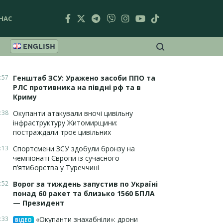
НАС
ENGLISH
:57
Генштаб ЗСУ: Уражено засоби ППО та
РЛС противника на півдні рф та в
Криму
:38
Окупанти атакували вночі цивільну
інфраструктуру Житомирщини:
постраждали троє цивільних
:13
Спортсмени ЗСУ здобули бронзу на
чемпіонаті Європи із сучасного
п’ятиборства у Туреччині
:52
Ворог за тиждень запустив по Україні
понад 60 ракет та близько 1560 БПЛА
— Президент
:33
«Окупанти знахабніли»: дрони
ВІДЕО