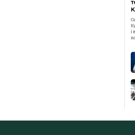
т
К
С
К
і 
н