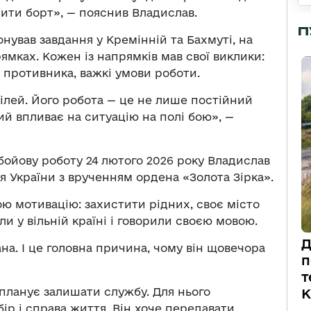
ити борт», — пояснив Владислав.
П
нував завдання у Кремінній та Бахмуті, на
мках. Кожен із напрямків мав свої виклики:
 противника, важкі умови роботи.
ілей. Його робота — це не лише постійний
ий впливає на ситуацію на полі бою», —
у бойову роботу 24 лютого 2026 року Владислав
 України з врученням ордена «Золота Зірка».
ою мотивацію: захистити рідних, своє місто
ли у вільній країні і говорили своєю мовою.
Д
на. І це головна причина, чому він щовечора
п
т
планує залишати службу. Для нього
К
ір і справа життя. Він хоче передавати