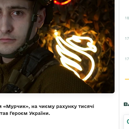
18
17
17
В
 «Мурчик», на чиєму рахунку тисячі
тав Героєм України.