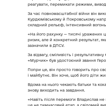
реагувати, перемикати режими, вивод
За час повномасштабної війни він вико
Курдюмівському й Покровському напря
складний рельєф, інтенсивний вогонь
«На його рахунку — тисячі уражених ц
ризик, але й конкретний результат, як
зазначили в ДПСУ.
За відвагу, сміливість і результативн
«Мурчик» був удостоєний звання Героя
Попри це, він просто говорить про св
і майбутнє. Він хоче, щоб його діти жи
Вдома на нього чекають батьки та коха
знову виходить на завдання.
«Навіть після перемоги Владислав не 
це не тимчасовий етап, а свідомий виб