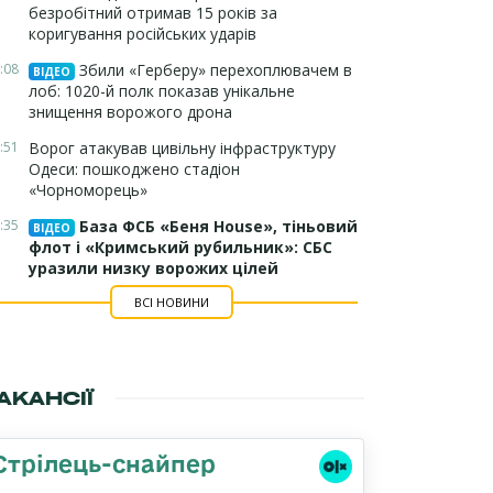
безробітний отримав 15 років за
коригування російських ударів
:08
Збили «Герберу» перехоплювачем в
ВІДЕО
лоб: 1020-й полк показав унікальне
знищення ворожого дрона
:51
Ворог атакував цивільну інфраструктуру
Одеси: пошкоджено стадіон
«Чорноморець»
:35
База ФСБ «Беня House», тіньовий
ВІДЕО
флот і «Кримський рубильник»: СБС
уразили низку ворожих цілей
ВСІ НОВИНИ
АКАНСІЇ
Стрілець-снайпер