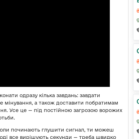
конати одразу кілька завдань: завдати
не мінування, а також доставити побратимам
ння. Усе це — під постійною загрозою ворожих
отьби.
Коли починають глушити сигнал, ти можеш
тоді все вирішують секунди — треба швидко