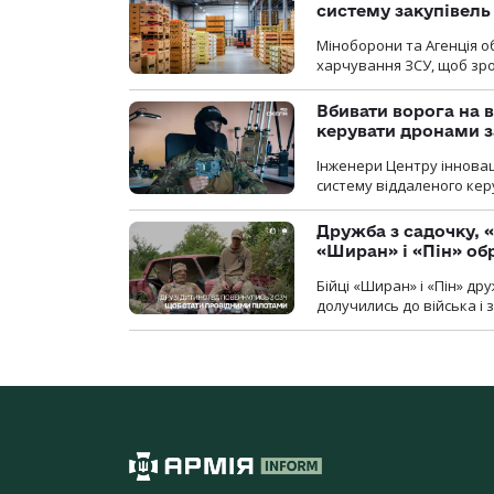
систему закупівель
Міноборони та Агенція 
харчування ЗСУ, щоб зро
Вбивати ворога на в
керувати дронами з
Інженери Центру інновац
систему віддаленого ке
Дружба з садочку, «
«Ширан» і «Пін» о
Бійці «Ширан» і «Пін» др
долучились до війська і 