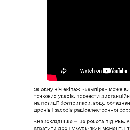
За одну ніч екіпаж «Вампіра» може ви
точкових ударів, провести дистанцій
на позиції боєприпаси, воду, обладна
дронів і засобів радіоелектронної бор
«Найскладніше — це робота під РЕБ. 
втратити дрон у будь-який момент. І 