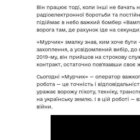
Він працює тоді, коли інші не бачать н
радіоелектронної боротьби та постій
підіймає в небо важкий бомбер «Вампі
ворога там, де рахунок іде на секунд
«Мурчик» змалку знав, ким хоче бути 
захоплення, а усвідомлений вибір, до я
2019-му, він прийшов на строкову служб
контракт, остаточно пов’язавши своє 
Сьогодні «Мурчик» — оператор важког
робота ­— це точність і відповідальніс
уражає ворожу піхоту, техніку, транс
на українську землю. І в цій роботі —
війни.