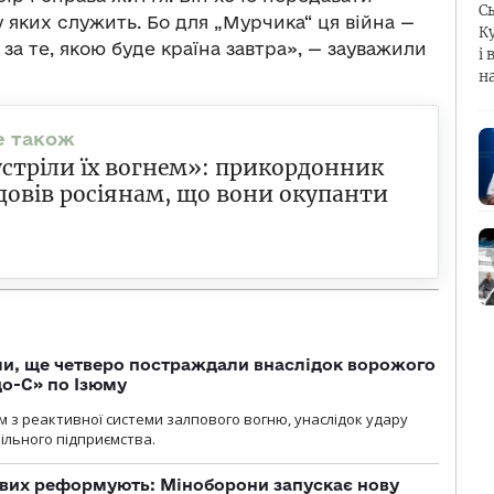
С
у яких служить. Бо для „Мурчика“ ця війна —
К
 за те, якою буде країна завтра», — зауважили
і 
н
стріли їх вогнем»: прикордонник
довів росіянам, що вони окупанти
ли, ще четверо постраждали внаслідок ворожого
о-С» по Ізюму
м з реактивної системи залпового вогню, унаслідок удару
ільного підприємства.
ових реформують: Міноборони запускає нову