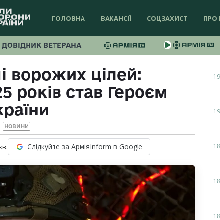
ГОЛОВНА
ВАКАНСІЇ
СОЦЗАХИСТ
ПРО 
ДОВІДНИК ВЕТЕРАНА
і ворожих цілей:
19
5 років став Героєм
країни
19
НОВИНИ
18
Слідкуйте за АрміяInform в Google
хв.
18
18