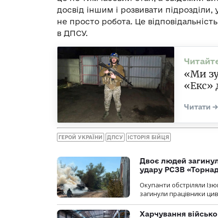
досвід іншим і розвивати підрозділи, 
не просто робота. Це відповідальність
в ДПСУ.
«Ми зу
«Екс» 
ГЕРОЙ УКРАЇНИ
ДПСУ
ІСТОРІЯ БІЙЦЯ
Двоє людей загину
удару РСЗВ «Торнад
Окупанти обстріляли Ізю
загинули працівники цив
Харчування військ