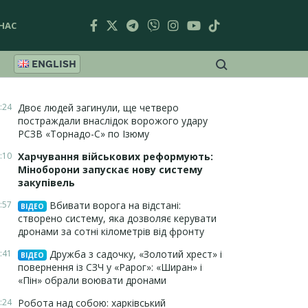
НАС
ENGLISH
:24
Двоє людей загинули, ще четверо
постраждали внаслідок ворожого удару
РСЗВ «Торнадо-С» по Ізюму
:10
Харчування військових реформують:
Міноборони запускає нову систему
закупівель
:57
Вбивати ворога на відстані:
ВІДЕО
створено систему, яка дозволяє керувати
дронами за сотні кілометрів від фронту
:41
Дружба з садочку, «Золотий хрест» і
ВІДЕО
повернення із СЗЧ у «Рарог»: «Ширан» і
«Пін» обрали воювати дронами
:24
Робота над собою: харківський