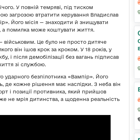
ічого. У повній темряві, під тиском
ною загрозою втратити керування Владислав
р». Його місія — знаходити й знищувати
и, а помилка може коштувати життя.
— військовим. Це було не просто дитяче
кого він ішов крок за кроком. У 18 років, у
у, і після демобілізації без вагань підписав
життя зі службою.
о ударного безпілотника «Вампір». Його
ть, де кожне рішення має наслідки. З неба він
порт і позиції противника, який прийшов
 вже не мрія дитинства, а щоденна реальність