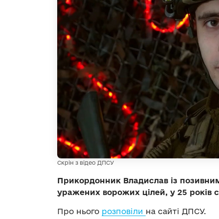
Скрін з відео ДПСУ
Прикордонник Владислав із позивним
уражених ворожих цілей, у 25 років с
Про нього
розповіли
на сайті ДПСУ.