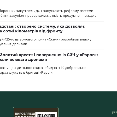
оборонних закупівель ДОТ запускають реформу системи
бити закупівлі прозорішими, а якість продуктів — вищою.
ідстані: створено систему, яка дозволяє
а сотні кілометрів від фронту
ій 425-го штурмового полку «Скеля» розробили власну
рування дронами.
Золотий хрест» і повернення із СЗЧ у «Рарог»:
брали воювати дронами
ужать ще з дитячого садка, обидва в 19 добровільно
зараз служать в бригаді «Рарог».
pr