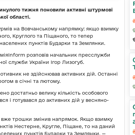
инулого тижня поновили активні штурмові
кої області.
рмів на Вовчанському напрямку: якщо взимку
ого, Круглого та Піщаного, то тепер
населених пунктів Бударки та Землянки.
міяInform розповів начальник пресслужби
ої служби України Ігор Лизогуб.
отивник не здійснював активних дій. Останні
огом в січні та лютому.
щено достатньо велику кількість особового
ся і готувався до активних дій у весняно-
 і вже трошки змінив напрямок. Якщо взимку
нктів Нестерне, Кругле, Піщане, то на даний
аселених пунктів Бударки та Землянки, —