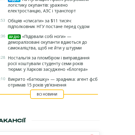
логістику окупантів: уражено
електростанцію, АЗС і транспорт
:53
Обіцяв «списати» за $11 тисяч:
підполковник НГУ постане перед судом
:36
«Підірвали собі ноги» —
АУДІО
деморалізовані окупанти вдаються до
самокаліцтва, щоб не йти у штурми
:28
Ностальгія за пломбіром і виправдання
росії коштували студенту семи років
тюрми: у Харкові засуджено «блогера»
:10
Викрито «батюшку» — зрадника: агент фсб
отримав 15 років ув’язнення
ВСІ НОВИНИ
АКАНСІЇ