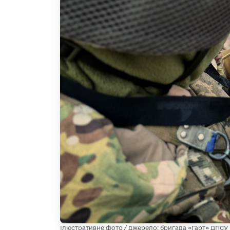
Ілюстративне фото / джерело: бригада «Гарт» ДПСУ