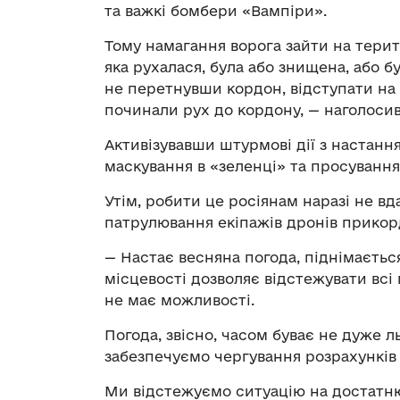
та важкі бомбери «Вампіри».
Тому намагання ворога зайти на терит
яка рухалася, була або знищена, або 
не перетнувши кордон, відступати на 
починали рух до кордону, — наголоси
Активізувавши штурмові дії з настанн
маскування в «зеленці» та просування
Утім, робити це росіянам наразі не вд
патрулювання екіпажів дронів прикор
— Настає весняна погода, піднімаєтьс
місцевості дозволяє відстежувати всі
не має можливості.
Погода, звісно, часом буває не дуже л
забезпечуємо чергування розрахунків я
Ми відстежуємо ситуацію на достатню