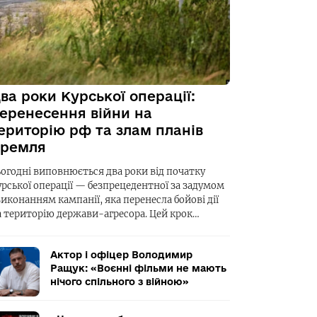
ва роки Курської операції:
еренесення війни на
ериторію рф та злам планів
ремля
ьогодні виповнюється два роки від початку
урської операції — безпрецедентної за задумом
виконанням кампанії, яка перенесла бойові дії
а територію держави-агресора. Цей крок…
Актор і офіцер Володимир
Ращук: «Воєнні фільми не мають
нічого спільного з війною»