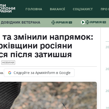
ГОЛОВНА
ВАКАНСІЇ
СОЦЗАХИСТ
ПРО 
ДОВІДНИК ВЕТЕРАНА
та змінили напрямок:
арківщини росіяни
20
ся після затишшя
НОВИНИ
20
Слідкуйте за АрміяInform в Google
хв.
20
20