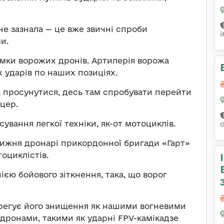
не зазнала — це вже звичні спроби
и.
римки ворожих дронів. Артилерія ворожа
х ударів по наших позиціях.
а просунутися, десь там спробувати перейти
іцер.
ування легкої техніки, як-от мотоциклів.
 тижня дронарі прикордонної бригади «Гарт»
оциклістів.
нією бойового зіткнення, така, що ворог
корегує його знищення як нашими вогневими
 дронами, такими як ударні FPV-камікадзе