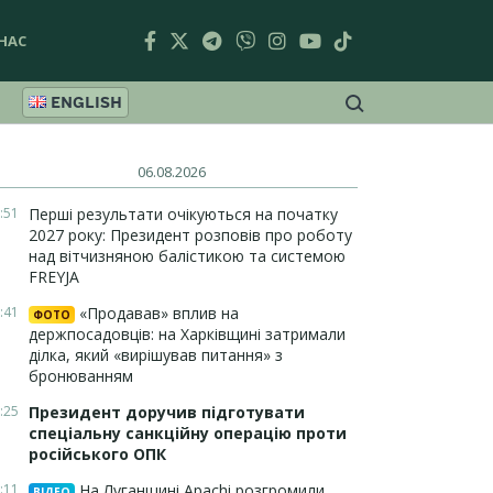
НАС
ENGLISH
06.08.2026
:51
Перші результати очікуються на початку
2027 року: Президент розповів про роботу
над вітчизняною балістикою та системою
FREYJA
:41
«Продавав» вплив на
ФОТО
держпосадовців: на Харківщині затримали
ділка, який «вирішував питання» з
бронюванням
:25
Президент доручив підготувати
спеціальну санкційну операцію проти
російського ОПК
:11
На Луганщині Apachi розгромили
ВІДЕО