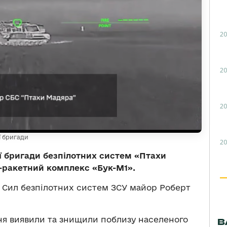
20
20
20
ї бригади
20
-ї бригади безпілотних систем «Птахи
-ракетний комплекс «Бук-М1».
 Сил безпілотних систем ЗСУ майор Роберт
тня виявили та знищили поблизу населеного
В