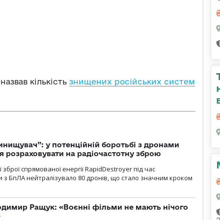
назвав кількість
знищених російських систем
инищувач”: у потенційній боротьбі з дронами
я розраховувати на радіочастотну зброю
зброї спрямованої енергії RapidDestroyer під час
 з БпЛА нейтралізувало 80 дронів, що стало значним кроком
одимир Ращук: «Воєнні фільми не мають нічого
»