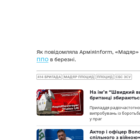
Як повідомляла АрміяInform, «Мадяр» 
ППО
в березні.
414 БРИГАДА
МАДЯР ППОЦИД
ППОЦИД
СБС ЗСУ
На ім’я “Швидкий в
британці збираютьс
Приладдя радіочастотної 
випробувань із боротьби
у праг
Актор і офіцер Вол
спільного з війною