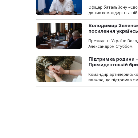
Офіцер батальйону «Сво
до тих командирів та вій
Володимир Зеленсь
посилення українс
Президент України Воло
Александром Стуббом.
Підтримка родини —
Президентській бриг
Командир артилерійсько
вважає, що підтримка сі