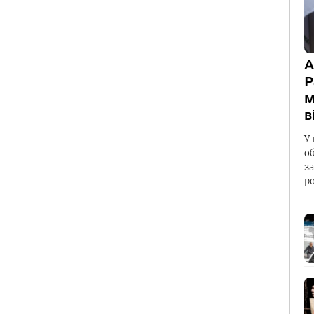
А
Р
м
в
У 
о
з
р