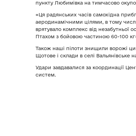
пункту Любимівка на тимчасово окупов
«Ця радянських часів самохідна приб
аеродинамічними цілями, в тому числі
врятувало комплекс від незабутньої о
Птахом з бойовою частиною 60-100 кг
Також наші пілоти знищили ворожі ци
Щотове і склади в селі Вальянівське н
Удари завдавалися за координації Це
систем.