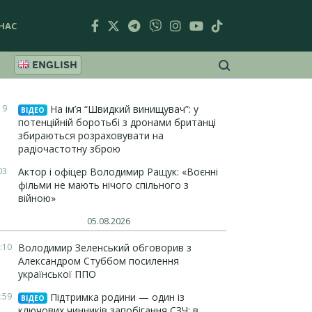
НАС
ENGLISH
19
На ім’я “Швидкий винищувач”: у
ВІДЕО
потенційній боротьбі з дронами британці
збираються розраховувати на
радіочастотну зброю
03
Актор і офіцер Володимир Ращук: «Воєнні
фільми не мають нічого спільного з
війною»
05.08.2026
:10
Володимир Зеленський обговорив з
Александром Стуббом посилення
української ППО
:59
Підтримка родини — один із
ВІДЕО
ключових чинників запобігання СЗЧ: в