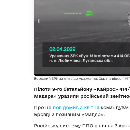
Ворожий ЗРК за мить до ураження. Скрін з відео 414-
Пілоти 9-го батальйону «Кайрос» 414
Мадяра» уразили російський зенітно
Про це
повідомив 3 квітня
командувач
Бровді з позивним «Мадяр».
Російську систему ППО в ніч на 3 кві