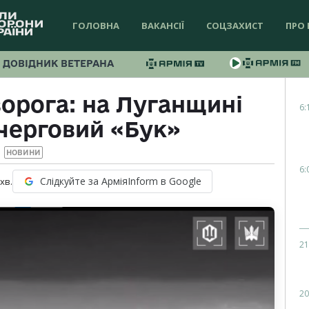
ГОЛОВНА
ВАКАНСІЇ
СОЦЗАХИСТ
ПРО 
ДОВІДНИК ВЕТЕРАНА
орога: на Луганщині
6:
черговий «Бук»
НОВИНИ
6:
Слідкуйте за АрміяInform в Google
хв.
21
20