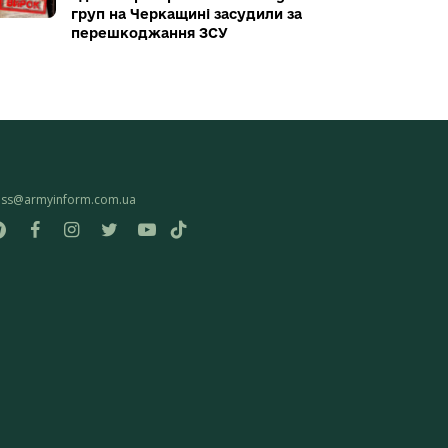
груп на Черкащині засудили за
перешкоджання ЗСУ
ess@armyinform.com.ua