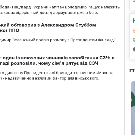
бода» Нацгвардії України капітан Володимир Ращук належить
ськових лідерів, чий досвід формувався вже в бою.
кий обговорив з Александром Стуббом
ької ППО
димир Зеленський провів розмову з Президентом Фінляндії
 один із ключових чинників запобігання СЗЧ: в
аді розповіли, чому сім’я рятує від СЗЧ
П
го дивізіону Президентської бригади з позивним «Махно»
м'ї - надзвичайно важливий фактор для військового.