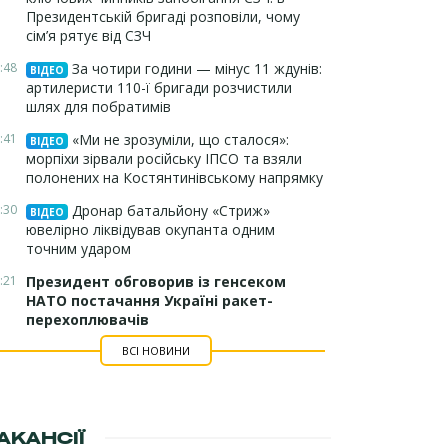
Президентській бригаді розповіли, чому
сім’я рятує від СЗЧ
:48
За чотири години — мінус 11 ждунів:
ВІДЕО
артилеристи 110-ї бригади розчистили
шлях для побратимів
:41
«Ми не зрозуміли, що сталося»:
ВІДЕО
морпіхи зірвали російську ІПСО та взяли
полонених на Костянтинівському напрямку
:30
Дронар батальйону «Стриж»
ВІДЕО
ювелірно ліквідував окупанта одним
точним ударом
:21
Президент обговорив із генсеком
НАТО постачання Україні ракет-
перехоплювачів
ВСІ НОВИНИ
АКАНСІЇ