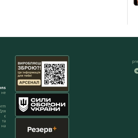
pr
ons
не
orm
Для
м є
 та
 на