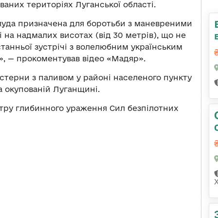
аних територіях Луганської області.
луда призначена для боротьби з маневреними
 на надмалих висотах (від 30 метрів), що не
станньої зустрічі з волелюбним українським
», — прокоментував відео «Мадяр».
стерни з паливом у районі населеного пункту
а окупованій Луганщині.
нтру глибинного ураження Сил безпілотних