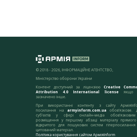
© 2018 - 2026, ІНФОРМАЦІЙНЕ АГЕНТСТВО,
Міністерство оборони України
Контент доступний за ліцензією
Creative Comm
Attribution 4.0 International license
якщо 
зазначено інше.
При використанні контенту з сайту АрміяInf
посилання на
armyinform.com.ua
обов’язкове. 
суб’єктів у сфері онлайн-медіа обов’язкови
розміщення у першому абзаці матеріалу прямого
відкритого для пошукових систем гіперпосилання
цитований матеріал.
Політика користування сайтом АрміяInform