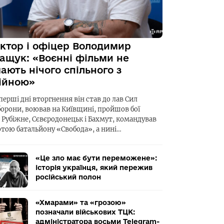
ктор і офіцер Володимир
ащук: «Воєнні фільми не
ають нічого спільного з
ійною»
перші дні вторгнення він став до лав Сил
борони, воював на Київщині, пройшов бої
а Рубіжне, Сєвєродонецьк і Бахмут, командував
отою батальйону «Свобода», а нині…
«Це зло має бути переможене»:
історія українця, який пережив
російський полон
«Хмарами» та «грозою»
позначали військових ТЦК:
адміністратора восьми Telegram-