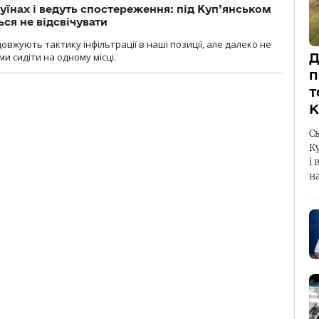
уїнах і ведуть спостереження: під Куп’янськом
ся не відсвічувати
вжують тактику інфільтрації в наші позиції, але далеко не
Д
и сидіти на одному місці.
п
т
К
С
К
і 
н