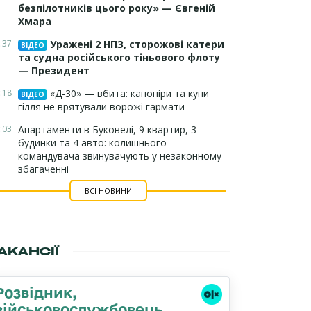
безпілотників цього року» — Євгеній
Хмара
:37
Уражені 2 НПЗ, сторожові катери
ВІДЕО
та судна російського тіньового флоту
— Президент
:18
«Д-30» — вбита: капоніри та купи
ВІДЕО
гілля не врятували ворожі гармати
:03
Апартаменти в Буковелі, 9 квартир, 3
будинки та 4 авто: колишнього
командувача звинувачують у незаконному
збагаченні
ВСІ НОВИНИ
АКАНСІЇ
Розвідник,
військовослужбовець