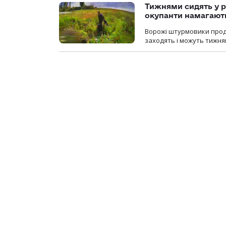
Тижнями сидять у р
окупанти намагають
Ворожі штурмовики продо
заходять і можуть тижням