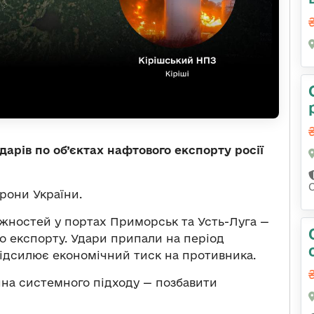
дарів по об’єктах нафтового експорту росії
рони України.
жностей у портах Приморськ та Усть-Луга —
о експорту. Удари припали на період
підсилює економічний тиск на противника.
на системного підходу — позбавити