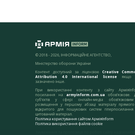
© 2018 - 2026, ІНФОРМАЦІЙНЕ АГЕНТСТВО,
Міністерство оборони України
Контент доступний за ліцензією
Creative Comm
Attribution 4.0 International license
якщо 
зазначено інше.
При використанні контенту з сайту АрміяInf
посилання на
armyinform.com.ua
обов’язкове. 
суб’єктів у сфері онлайн-медіа обов’язкови
розміщення у першому абзаці матеріалу прямого
відкритого для пошукових систем гіперпосилання
цитований матеріал.
Політика користування сайтом АрміяInform
Політика використання файлів cookie
Зауваження та пропозиції по роботі сайту надсилайте