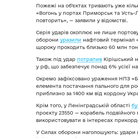
Пожежі на об’єктах тривають уже кільк
«Вогонь у портах Приморськ та Усть-
повторить», — заявили у відомстві.
Серія ударів охоплює не лише портов
оборони
уразили
нафтовий термінал «
щороку проходить близько 60 млн тон
Також під удар
потрапив
Кірішський н
у рф, що забезпечує понад 6% усієї н
Окремо зафіксовано ураження НПЗ «
елемента постачання пального для ро
приблизно за 1400 км від кордону Укра
Крім того, у Ленінградській області
бу
проєкту 23550 — корабель подвійного
використовувати в інтересах прикорд
У Силах оборони наголошують: удари 