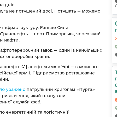
а днів.
Луга не потушений досі. Потушать — можемо
у інфраструктуру. Раніше Сили
Транснефть — порт Приморськ», через який
н нафти.
афтопереробний завод — один із найбільших
афтопереробки країни.
Башнефть-Уфанефтехим» в Уфі — важливого
сійської армії. Підприємство розташоване
їни.
ло уражено
патрульний криголам «Пурга»
 призначення, який планували
онної служби фсб.
по енергетичній та логістичній