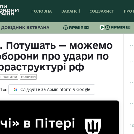
ГОЛОВНА
ВАКАНСІЇ
СОЦЗАХИСТ
ПРО 
ДОВІДНИК ВЕТЕРАНА
є. Потушать — можемо
11
оборони про удари по
11
фраструктурі рф
І НОВИНИ
НОВИНИ
11
Слідкуйте за АрміяInform в Google
 1
хв.
11
10