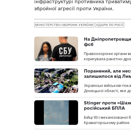
інфраструктурі противника триватиму
збройної агресії проти України.
МІНІСТЕРСТВО ОБОРОНИ УКРАЇНИ
УДАРИ ПО РОСІЇ
На Дніпропетровщин
фсб
Правоохоронні органи ви
коригувала ракетно-дро
Поранений, але нес
залишилося від Ли
Українські військові по
Донецької області, яке 
Stinger проти «Шах
російський БПЛА
Бійці 93-ї механізовано
Краматорському районі.