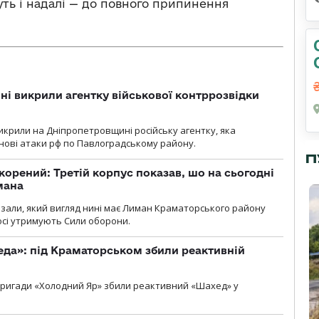
ть і надалі — до повного припинення
і викрили агентку військової контррозвідки
крили на Дніпропетровщині російську агентку, яка
нові атаки рф по Павлоградському району.
П
корений: Третій корпус показав, шо на сьогодні
мана
казали, який вигляд нині має Лиман Краматорського району
досі утримують Сили оборони.
еда»: під Краматорськом збили реактивній
ї бригади «Холодний Яр» збили реактивний «Шахед» у