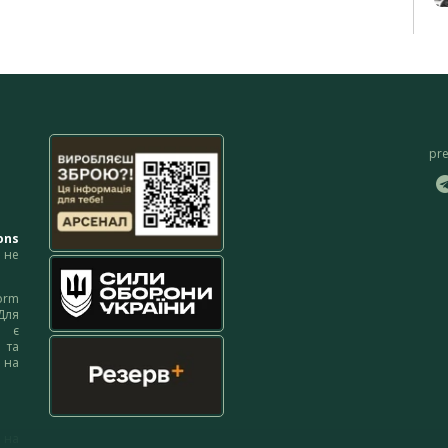
pr
ons
не
orm
Для
м є
 та
 на
 на