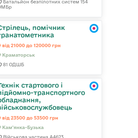
Батальйон безпілотних систем 154
ОМБр
Стрілець, помічник
гранатометника
від 21000 до 120000 грн
Краматорськ
81 ОДШБ
Технік стартового і
підйомно-транспортного
обладнання,
військовослужбовець
від 23500 до 53500 грн
Кам'янка-Бузька
Військова частина А4623