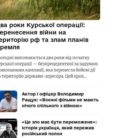
ва роки Курської операції:
еренесення війни на
ериторію рф та злам планів
ремля
ьогодні виповнюється два роки від початку
урської операції — безпрецедентної за задумом
виконанням кампанії, яка перенесла бойові дії
а територію держави-агресора. Цей крок…
Актор і офіцер Володимир
Ращук: «Воєнні фільми не мають
нічого спільного з війною»
«Це зло має бути переможене»:
історія українця, який пережив
російський полон