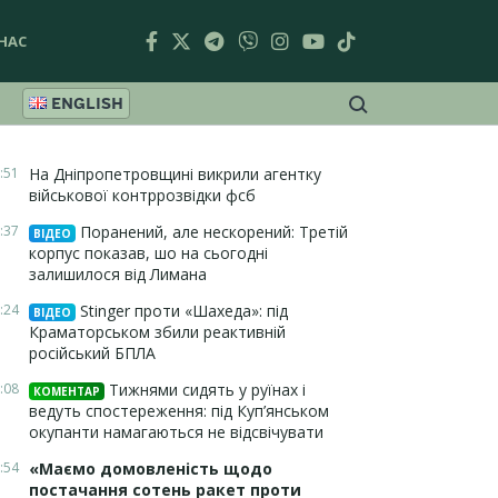
НАС
ENGLISH
:51
На Дніпропетровщині викрили агентку
військової контррозвідки фсб
:37
Поранений, але нескорений: Третій
ВІДЕО
корпус показав, шо на сьогодні
залишилося від Лимана
:24
Stinger проти «Шахеда»: під
ВІДЕО
Краматорськом збили реактивній
російський БПЛА
:08
Тижнями сидять у руїнах і
КОМЕНТАР
ведуть спостереження: під Куп’янськом
окупанти намагаються не відсвічувати
:54
«Маємо домовленість щодо
постачання сотень ракет проти