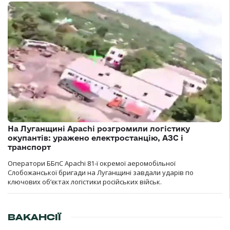
На Луганщині Apachi розгромили логістику
окупантів: уражено електростанцію, АЗС і
транспорт
Оператори ББпС Apachi 81-ї окремої аеромобільної
Слобожанської бригади на Луганщині завдали ударів по
ключових об’єктах логістики російських військ.
ВАКАНСІЇ