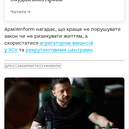
АрміяInform нагадає, що краще не порушувати
закон чи не ризикувати життям, а
скористатися
агрегатором вакансій
у ЗСУ
та
рекрутинговими центрами
.
ДПСУ
ЗАКАРПАТТЯ
УХИЛЯНТИ