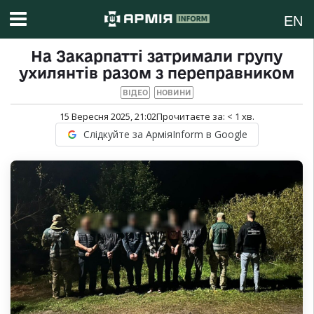
EN
На Закарпатті затримали групу
ухилянтів разом з переправником
ВІДЕО
НОВИНИ
15 Вересня 2025, 21:02
Прочитаєте за:
< 1
хв.
Слідкуйте за АрміяInform в Google