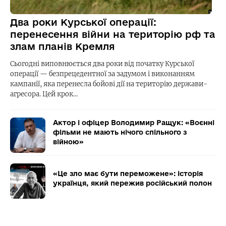
Два роки Курської операції:
перенесення війни на територію рф та
злам планів Кремля
Сьогодні виповнюється два роки від початку Курської
операції — безпрецедентної за задумом і виконанням
кампанії, яка перенесла бойові дії на територію держави-
агресора. Цей крок…
Актор і офіцер Володимир Ращук: «Воєнні
фільми не мають нічого спільного з
війною»
«Це зло має бути переможене»: історія
українця, який пережив російський полон