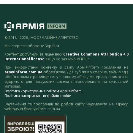
© 2018 - 2026, ІНФОРМАЦІЙНЕ АГЕНТСТВО,
Міністерство оборони України
Контент доступний за ліцензією
Creative Commons Attribution 4.0
International license
якщо не зазначено інше.
При використанні контенту з сайту АрміяInform посилання на
armyinform.com.ua
обов’язкове. Для суб’єктів у сфері онлайн-медіа
обов’язковим є розміщення у першому абзаці матеріалу прямого та
відкритого для пошукових систем гіперпосилання на цитований
матеріал.
Політика користування сайтом АрміяInform
Політика використання файлів cookie
Зауваження та пропозиції по роботі сайту надсилайте на адресу:
webmaster@armyinform.com.ua