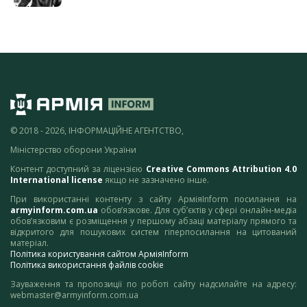
© 2018 - 2026, ІНФОРМАЦІЙНЕ АГЕНТСТВО,
Міністерство оборони України
Контент доступний за ліцензією
Creative Commons Attribution 4.0
International license
якщо не зазначено інше.
При використанні контенту з сайту АрміяInform посилання на
armyinform.com.ua
обов’язкове. Для суб’єктів у сфері онлайн-медіа
обов’язковим є розміщення у першому абзаці матеріалу прямого та
відкритого для пошукових систем гіперпосилання на цитований
матеріал.
Політика користування сайтом АрміяInform
Політика використання файлів cookie
Зауваження та пропозиції по роботі сайту надсилайте на адресу:
webmaster@armyinform.com.ua