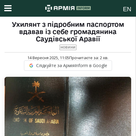
EN
Ухилянт з підробним паспортом
вдавав із себе громадянина
Саудівської Аравії
НОВИНИ
14 Вересня 2025, 11:05
Прочитаєте за:
2
хв.
Слідкуйте за АрміяInform в Google