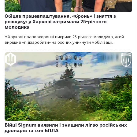
Обіцяв працевлаштування, «бронь» і зняття з
розшуку: у Харкові затримали 25-річного
молодика
У Харкові правоохоронці викрили 25-річного молодика, який
вирішив «підзаробити» на охочих уникнути мобілізації.
Бійці Signum виявили і знищили лігво російських
дронарів та їхні БПЛА