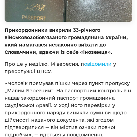
Прикордонники викрили 33-річного
військовозобов’язаного громадянина України,
який намагався незаконно виїхати до
Словаччини, вдаючи із себе «іноземця».
Про це у неділю, 14 вересня, п
овідомили
у
пресслужбі ДПСУ.
«Чоловік прямував пішки через пункт пропуску
„Малий Березний“. На паспортний контроль він
надав закордонний паспорт громадянина
Саудівської Аравії. У ході його перевірки у
прикордонного наряду виникли сумніви щодо
дійсності наданого документа, які згодом
підтвердилися — він містив ознаки повної
підробки», — йдеться у повідомленні.