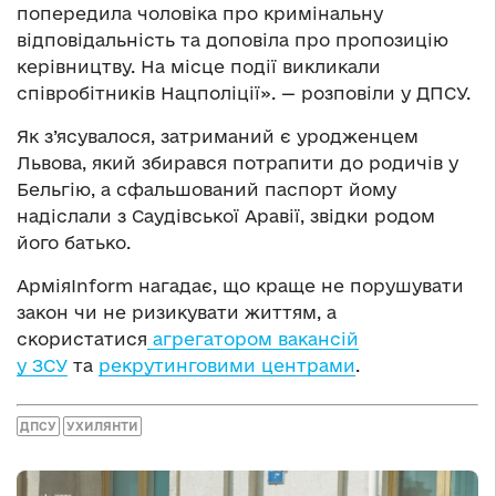
попередила чоловіка про кримінальну
відповідальність та доповіла про пропозицію
керівництву. На місце події викликали
співробітників Нацполіції». — розповіли у ДПСУ.
Як з’ясувалося, затриманий є уродженцем
Львова, який збирався потрапити до родичів у
Бельгію, а сфальшований паспорт йому
надіслали з Саудівської Аравії, звідки родом
його батько.
АрміяInform нагадає, що краще не порушувати
закон чи не ризикувати життям, а
скористатися
агрегатором вакансій
у ЗСУ
та
рекрутинговими центрами
.
ДПСУ
УХИЛЯНТИ