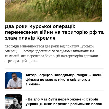
Два роки Курської операції:
перенесення війни на територію рф та
злам планів Кремля
Сьогодні виповнюється два роки від початку Курської
операції — безпрецедентної за задумом і виконанням
кампанії, яка перенесла бойові дії на територію держави-
агресора. Цей крок…
Актор і офіцер Володимир Ращук: «Воєнні
фільми не мають нічого спільного з
війною»
«Це зло має бути переможене»: історія
українця, який пережив російський полон