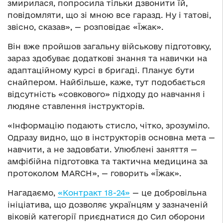
змирилася, попросила тільки дзвонити їй,
повідомляти, що зі мною все гаразд. Ну і татові,
звісно, сказав», — розповідає «Їжак».
Він вже пройшов загальну військову підготовку,
зараз здобуває додаткові знання та навички на
адаптаційному курсі в бригаді. Планує бути
снайпером. Найбільше, каже, тут подобається
відсутність «совкового» підходу до навчання і
людяне ставлення інструкторів.
«Інформацію подають стисло, чітко, зрозуміло.
Одразу видно, що в інструкторів основна мета —
навчити, а не задовбати. Улюблені заняття —
амфібійна підготовка та тактична медицина за
протоколом MARCH», — говорить «Їжак».
Нагадаємо,
«Контракт 18-24»
— це добровільна
ініціатива, що дозволяє українцям у зазначеній
віковій категорії приєднатися до Сил оборони