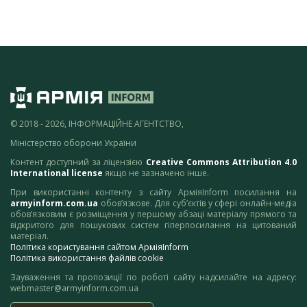
© 2018 - 2026, ІНФОРМАЦІЙНЕ АГЕНТСТВО,
Міністерство оборони України
Контент доступний за ліцензією
Creative Commons Attribution 4.0
International license
якщо не зазначено інше.
При використанні контенту з сайту АрміяInform посилання на
armyinform.com.ua
обов’язкове. Для суб’єктів у сфері онлайн-медіа
обов’язковим є розміщення у першому абзаці матеріалу прямого та
відкритого для пошукових систем гіперпосилання на цитований
матеріал.
Політика користування сайтом АрміяInform
Політика використання файлів cookie
Зауваження та пропозиції по роботі сайту надсилайте на адресу:
webmaster@armyinform.com.ua