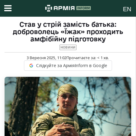
EN
Став у стрій замість батька:
доброволець «Їжак» проходить
амфібійну підготовку
НОВИНИ
3 Вересня 2025, 11:02
Прочитаєте за:
< 1
хв.
Слідкуйте за АрміяInform в Google