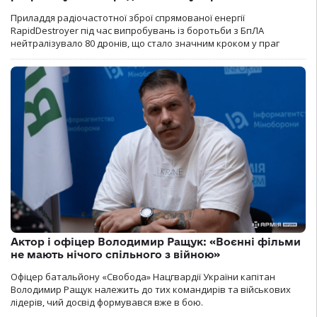
Приладдя радіочастотної зброї спрямованої енергії
RapidDestroyer під час випробувань із боротьби з БпЛА
нейтралізувало 80 дронів, що стало значним кроком у праг
Актор і офіцер Володимир Ращук: «Воєнні фільми
не мають нічого спільного з війною»
Офіцер батальйону «Свобода» Нацгвардії України капітан
Володимир Ращук належить до тих командирів та військових
лідерів, чий досвід формувався вже в бою.