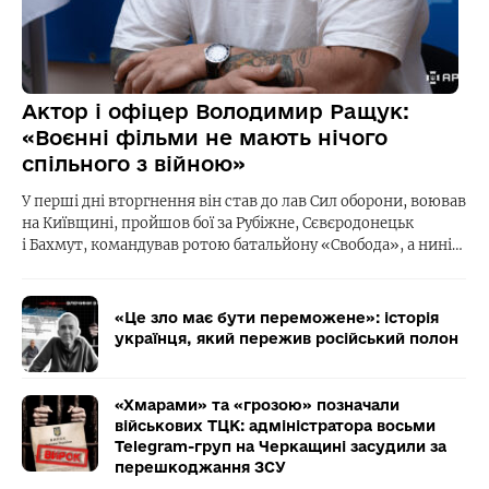
Актор і офіцер Володимир Ращук:
«Воєнні фільми не мають нічого
спільного з війною»
У перші дні вторгнення він став до лав Сил оборони, воював
на Київщині, пройшов бої за Рубіжне, Сєвєродонецьк
і Бахмут, командував ротою батальйону «Свобода», а нині…
«Це зло має бути переможене»: історія
українця, який пережив російський полон
«Хмарами» та «грозою» позначали
військових ТЦК: адміністратора восьми
Telegram-груп на Черкащині засудили за
перешкоджання ЗСУ