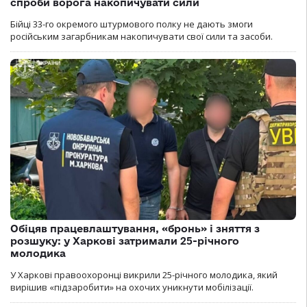
спроби ворога накопичувати сили
Бійці 33-го окремого штурмового полку не дають змоги
російським загарбникам накопичувати свої сили та засоби.
Обіцяв працевлаштування, «бронь» і зняття з
розшуку: у Харкові затримали 25-річного
молодика
У Харкові правоохоронці викрили 25-річного молодика, який
вирішив «підзаробити» на охочих уникнути мобілізації.