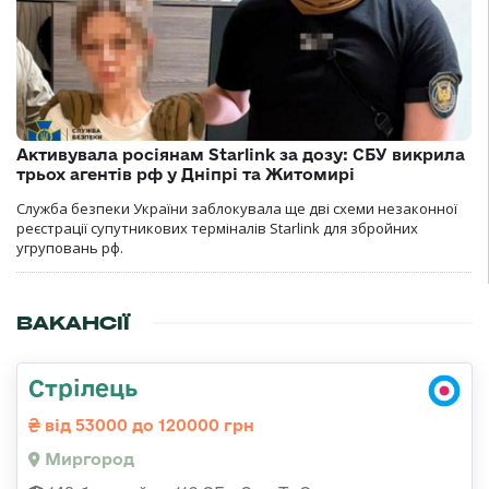
Активувала росіянам Starlink за дозу: СБУ викрила
трьох агентів рф у Дніпрі та Житомирі
Служба безпеки України заблокувала ще дві схеми незаконної
реєстрації супутникових терміналів Starlink для збройних
угруповань рф.
ВАКАНСІЇ
Стрілець
від 53000 до 120000 грн
Миргород