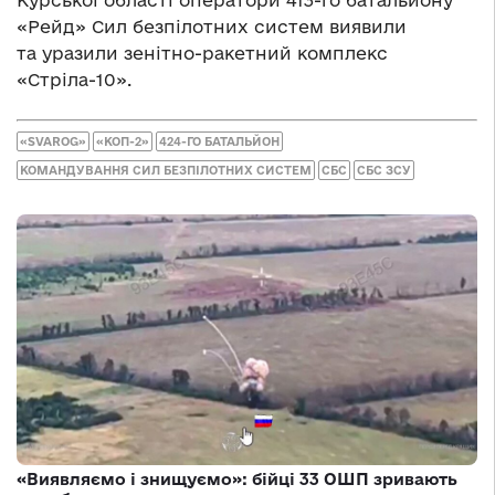
Курської області оператори 413-го батальйону
«Рейд» Сил безпілотних систем виявили
та уразили зенітно-ракетний комплекс
«Стріла-10».
«SVAROG»
«КОП-2»
424-ГО БАТАЛЬЙОН
КОМАНДУВАННЯ СИЛ БЕЗПІЛОТНИХ СИСТЕМ
СБС
СБС ЗСУ
«Виявляємо і знищуємо»: бійці 33 ОШП зривають