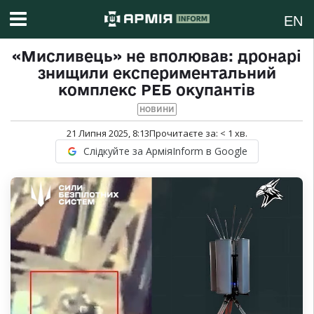
EN
«Мисливець» не вполював: дронарі
знищили експериментальний
комплекс РЕБ окупантів
НОВИНИ
21 Липня 2025, 8:13
Прочитаєте за:
< 1
хв.
Слідкуйте за АрміяInform в Google