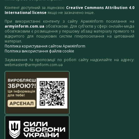
Контент доступний за ліцензією
Creative Commons Attribution 4.0
International license
якщо не зазначено інше.
При використанні контенту з сайту АрміяInform посилання на
armyinform.com.ua
обов’язкове. Для суб’єктів у сфері онлайн-медіа
обов’язковим є розміщення у першому абзаці матеріалу прямого та
відкритого для пошукових систем гіперпосилання на цитований
матеріал.
Політика користування сайтом АрміяInform
Політика використання файлів cookie
Зауваження та пропозиції по роботі сайту надсилайте на адресу:
webmaster@armyinform.com.ua