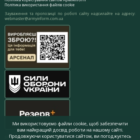
Політика використання файлів cookie
Зауваження та пропозиції по роботі сайту надсилайте на адресу:
webmaster@armyinform.com.ua
Ми використовуємо файли cookie, щоб забезпечити
вам найкращий досвід роботи на нашому сайті.
Продовжуючи користуватися сайтом, ви погоджуєтесь
press@armyinform.com.ua