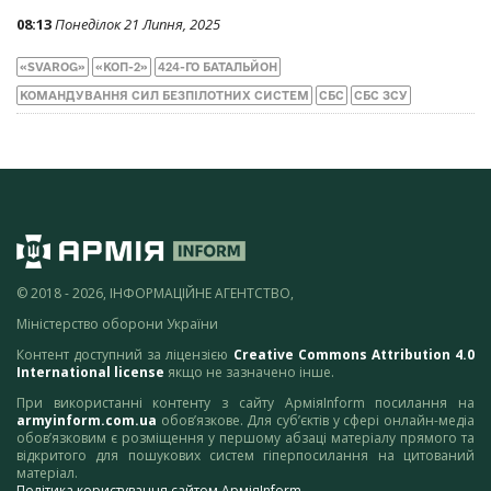
08:13
Понеділок 21 Липня, 2025
«SVAROG»
«КОП-2»
424-ГО БАТАЛЬЙОН
КОМАНДУВАННЯ СИЛ БЕЗПІЛОТНИХ СИСТЕМ
СБС
СБС ЗСУ
© 2018 - 2026, ІНФОРМАЦІЙНЕ АГЕНТСТВО,
Міністерство оборони України
Контент доступний за ліцензією
Creative Commons Attribution 4.0
International license
якщо не зазначено інше.
При використанні контенту з сайту АрміяInform посилання на
armyinform.com.ua
обов’язкове. Для суб’єктів у сфері онлайн-медіа
обов’язковим є розміщення у першому абзаці матеріалу прямого та
відкритого для пошукових систем гіперпосилання на цитований
матеріал.
Політика користування сайтом АрміяInform