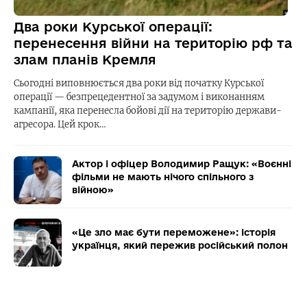
Два роки Курської операції:
перенесення війни на територію рф та
злам планів Кремля
Сьогодні виповнюється два роки від початку Курської
операції — безпрецедентної за задумом і виконанням
кампанії, яка перенесла бойові дії на територію держави-
агресора. Цей крок…
Актор і офіцер Володимир Ращук: «Воєнні
фільми не мають нічого спільного з
війною»
«Це зло має бути переможене»: історія
українця, який пережив російський полон