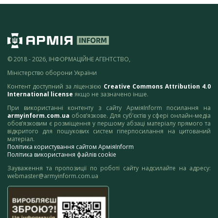
© 2018 - 2026, ІНФОРМАЦІЙНЕ АГЕНТСТВО,
Міністерство оборони України
Контент доступний за ліцензією
Creative Commons Attribution 4.0
International license
якщо не зазначено інше.
При використанні контенту з сайту АрміяInform посилання на
armyinform.com.ua
обов’язкове. Для суб’єктів у сфері онлайн-медіа
обов’язковим є розміщення у першому абзаці матеріалу прямого та
відкритого для пошукових систем гіперпосилання на цитований
матеріал.
Політика користування сайтом АрміяInform
Політика використання файлів cookie
Зауваження та пропозиції по роботі сайту надсилайте на адресу:
webmaster@armyinform.com.ua