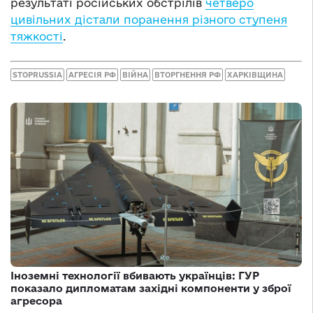
результаті російських обстрілів
четверо
цивільних дістали поранення різного ступеня
тяжкості
.
STOPRUSSIA
АГРЕСІЯ РФ
ВІЙНА
ВТОРГНЕННЯ РФ
ХАРКІВЩИНА
Іноземні технології вбивають українців: ГУР
показало дипломатам західні компоненти у зброї
агресора