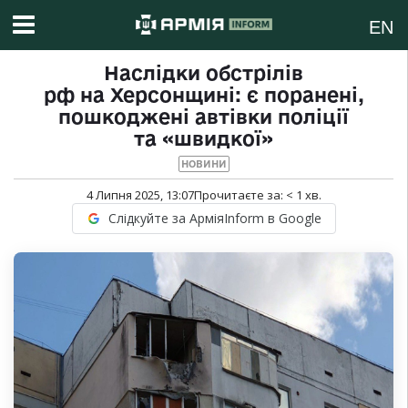
EN
Наслідки обстрілів
рф на Херсонщині: є поранені,
пошкоджені автівки поліції
та «швидкої»
НОВИНИ
4 Липня 2025, 13:07
Прочитаєте за:
< 1
хв.
Слідкуйте за АрміяInform в Google