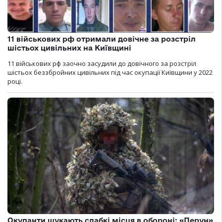
11 військових рф отримали довічне за розстріл
шістьох цивільних на Київщині
11 військових рф заочно засудили до довічного за розстріл
шістьох беззбройних цивільних під час окупації Київщини у 2022
році.
Окупанти шукають слабкі місця в обороні: «Перун»