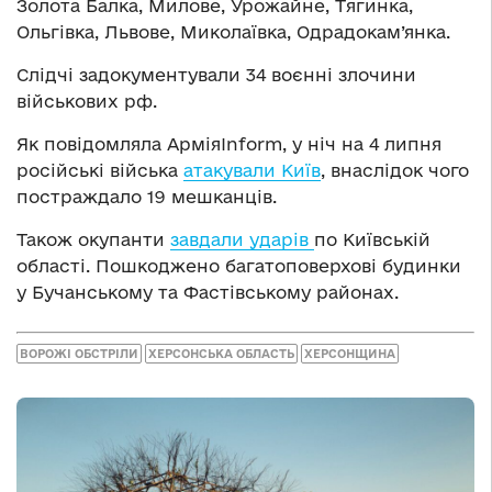
Золота Балка, Милове, Урожайне, Тягинка,
Ольгівка, Львове, Миколаївка, Одрадокам’янка.
Слідчі задокументували 34 воєнні злочини
військових рф.
Як повідомляла АрміяInform, у ніч на 4 липня
російські війська
атакували Київ
, внаслідок чого
постраждало 19 мешканців.
Також окупанти
завдали ударів
по Київській
області. Пошкоджено багатоповерхові будинки
у Бучанському та Фастівському районах.
ВОРОЖІ ОБСТРІЛИ
ХЕРСОНСЬКА ОБЛАСТЬ
ХЕРСОНЩИНА