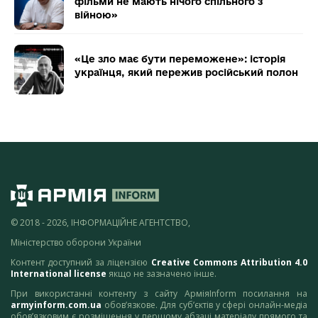
фільми не мають нічого спільного з
війною»
«Це зло має бути переможене»: історія
українця, який пережив російський полон
© 2018 - 2026, ІНФОРМАЦІЙНЕ АГЕНТСТВО,
Міністерство оборони України
Контент доступний за ліцензією
Creative Commons Attribution 4.0
International license
якщо не зазначено інше.
При використанні контенту з сайту АрміяInform посилання на
armyinform.com.ua
обов’язкове. Для суб’єктів у сфері онлайн-медіа
обов’язковим є розміщення у першому абзаці матеріалу прямого та