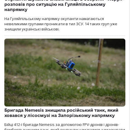
розповів про ситуацію на Гуляйпільському
напрямку
На Гуляйпільському напрямку окупанти намагаються
невеликими групами проникати в тил ЗСУ. 14 таких груп уже
знищили українські військові.
Бригада Nemesis знищила російський танк, який
ховався у лісосмузі на Запорізькому напрямку
Бійці 412-ї бригади Nemesis за допомогою FPV-дронів і дронів-
бомберів знищили танк, який окупанти намагалися замаскувати