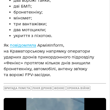
два ворожі танки;
дві БМП;
бронетехніку;
міномет;
три вантажівки;
два мотоцикли;
укриття з піхотою.
Як
повідомляла
АрміяInform,
на Краматорському напрямку оператори
ударних дронів прикордонного підрозділу
«Фенікс» протягом кількох днів знищили
бронетехніку, автомобілі, антену зв’язку
та ворожі FPV-засідки.
БРИГАДА ПОМСТА
ЛІНІЯ ДРОНІВ
ФЕНІКС
ХРОНІКА ВІЙНИ