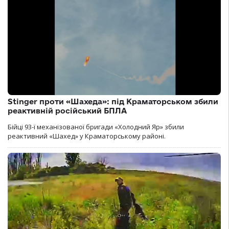
Stinger проти «Шахеда»: під Краматорськом збили
реактивній російський БПЛА
Бійці 93-ї механізованої бригади «Холодний Яр» збили
реактивний «Шахед» у Краматорському районі.