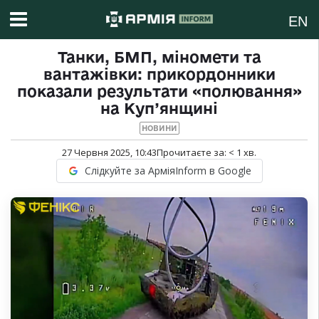
EN
Танки, БМП, міномети та
вантажівки: прикордонники
показали результати «полювання»
на Куп’янщині
НОВИНИ
27 Червня 2025, 10:43
Прочитаєте за:
< 1
хв.
Слідкуйте за АрміяInform в Google