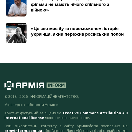
фільми не мають нічого спільного з
війною»
«Це зло має бути переможене»: історія
українця, який пережив російський полон
© 2018 - 2026, ІНФОРМАЦІЙНЕ АГЕНТСТВО,
Міністерство оборони України
Контент доступний за ліцензією
Creative Commons Attribution 4.0
International license
якщо не зазначено інше.
При використанні контенту з сайту АрміяInform посилання на
armyinform.com.ua
обов’язкове. Для суб’єктів у сфері онлайн-медіа