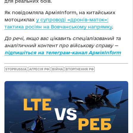
для реальних боїв.
Як повідомляла АрміяInform, на китайських
мотоциклах
у супроводі «дронів-маток»:
тактика росіян на Вовчанському напрямку
.
До речі, якщо вас цікавить спеціалізований та
аналітичний контент про військову справу —
підпишіться на телеграм-канал АрміяInform
STOPRUSSIA
АГРЕСІЯ РФ
ВІЙНА
ВТОРГНЕННЯ РФ