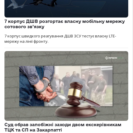
7 корпус ДШВ розгортає власну мобільну мережу
сотового зв’язку
7 корпус швидкого реагування ДШВ ЗСУ тестує власну LTE-
мережу на лінії фронту.
Суд обрав запобіжні заходи двом екскерівникам
ТЦК та СП на Закарпатті