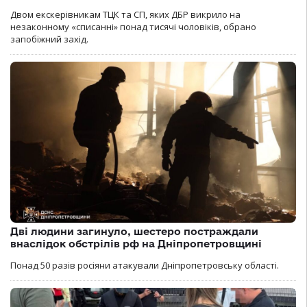
Двом екскерівникам ТЦК та СП, яких ДБР викрило на
незаконному «списанні» понад тисячі чоловіків, обрано
запобіжний захід.
Дві людини загинуло, шестеро постраждали
внаслідок обстрілів рф на Дніпропетровщині
Понад 50 разів росіяни атакували Дніпропетровську області.