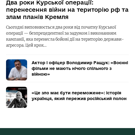
Два роки Курської операції:
перенесення війни на територію рф та
злам планів Кремля
Сьогодні виповнюється два роки від початку Курської
операції — безпрецедентної за задумом і виконанням
кампанії, яка перенесла бойові дії на територію держави-
агресора. Цей крок…
Актор і офіцер Володимир Ращук: «Воєнні
фільми не мають нічого спільного з
війною»
«Це зло має бути переможене»: історія
українця, який пережив російський полон