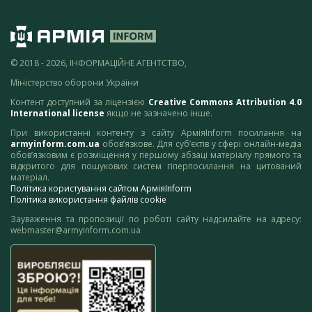
© 2018 - 2026, ІНФОРМАЦІЙНЕ АГЕНТСТВО,
Міністерство оборони України
Контент доступний за ліцензією
Creative Commons Attribution 4.0
International license
якщо не зазначено інше.
При використанні контенту з сайту АрміяInform посилання на
armyinform.com.ua
обов’язкове. Для суб’єктів у сфері онлайн-медіа
обов’язковим є розміщення у першому абзаці матеріалу прямого та
відкритого для пошукових систем гіперпосилання на цитований
матеріал.
Політика користування сайтом АрміяInform
Політика використання файлів cookie
Зауваження та пропозиції по роботі сайту надсилайте на адресу:
webmaster@armyinform.com.ua