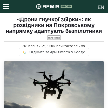
EN
«Дрони гнучкої збірки»: як
розвідники на Покровському
напрямку адаптують безпілотники
НОВИНИ
26 Червня 2025, 11:06
Прочитаєте за:
2
хв.
Слідкуйте за АрміяInform в Google