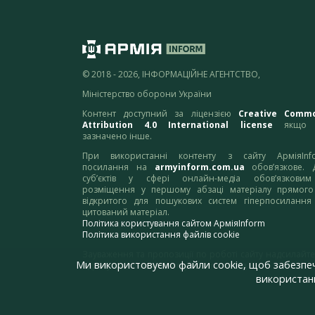
© 2018 - 2026, ІНФОРМАЦІЙНЕ АГЕНТСТВО,
Міністерство оборони України
Контент доступний за ліцензією
Creative Comm
Attribution 4.0 International license
якщо 
зазначено інше.
При використанні контенту з сайту АрміяInf
посилання на
armyinform.com.ua
обов’язкове. 
суб’єктів у сфері онлайн-медіа обов’язкови
розміщення у першому абзаці матеріалу прямого
відкритого для пошукових систем гіперпосилання
цитований матеріал.
Політика користування сайтом АрміяInform
Політика використання файлів cookie
Зауваження та пропозиції по роботі сайту надсилайте
Ми використовуємо файли cookie, щоб забезпе
адресу:
webmaster@armyinform.com.ua
використанн