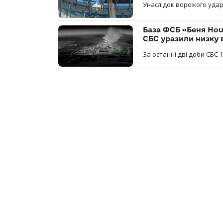
Унаслідок ворожого удар
База ФСБ «Беня Hou
СБС уразили низку 
За останні дві доби СБС 1