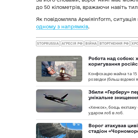
до 50 кілометрів, вражаючи навіть тил
Як повідомляла АрміяInform, ситуація
одному з напрямків
.
STOPRUSSIA
АГРЕСІЯ РФ
ВІЙНА
ВТОРГНЕННЯ РФ
ХР
Робота над собою: х
коригування російс
Конфіскацію майна та 15 
розвідки (більш відомої як
Збили «Герберу» пе
унікальне знищенн
«Хенкок», боєць екіпажу 
ударом лоб в лоб.
Ворог атакував ци
стадіон «Чорномор