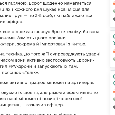
ться гарячою. Ворог щоденно намагається
ціях і кожного дня шукає нові місця для
алих груп — по 3-5 осіб, які наближаються
ив офіцер.
 все рідше застосовує бронетехніку, бо вона
ронами. Замість цього росіяни
утери, зокрема й імпортовані з Китаю.
 техніка. До того ж її супроводжують ударні
 часом вони активно застосовують „дрони-
 тил FPV-дрони й запускають їх там,
 пояснює «Тєлік».
акож активно працює мінометна артилерія.
товуємо їх щодня, але разом з ефективністю
ляє наші мінометні позиції через свої
знищити», — зазначив офіцер.
ивість запускати дрони на відстань