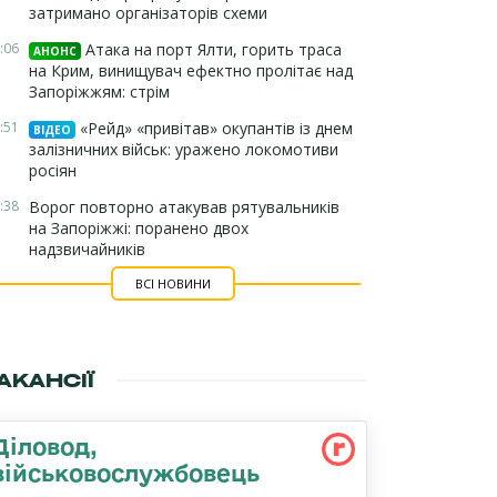
затримано організаторів схеми
:06
Атака на порт Ялти, горить траса
АНОНС
на Крим, винищувач ефектно пролітає над
Запоріжжям: стрім
:51
«Рейд» «привітав» окупантів із днем
ВІДЕО
залізничних військ: уражено локомотиви
росіян
:38
Ворог повторно атакував рятувальників
на Запоріжжі: поранено двох
надзвичайників
ВСІ НОВИНИ
АКАНСІЇ
Діловод,
військовослужбовець