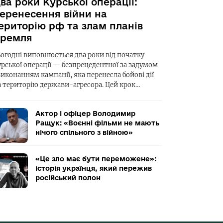
ва роки Курської операції:
еренесення війни на
ериторію рф та злам планів
ремля
ьогодні виповнюється два роки від початку
урської операції — безпрецедентної за задумом
виконанням кампанії, яка перенесла бойові дії
а територію держави-агресора. Цей крок…
Актор і офіцер Володимир
Ращук: «Воєнні фільми не мають
нічого спільного з війною»
«Це зло має бути переможене»:
історія українця, який пережив
російський полон