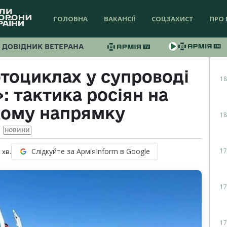
ГОЛОВНА
ВАКАНСІЇ
СОЦЗАХИСТ
ПРО 
ДОВІДНИК ВЕТЕРАНА
тоциклах у супроводі
18
: тактика росіян на
кому напрямку
18
НОВИНИ
17
Слідкуйте за АрміяInform в Google
1
хв.
17
17