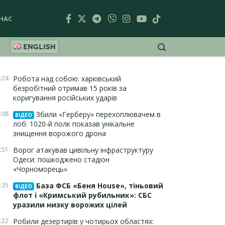
НАС
ENGLISH
:24
Робота над собою: харківський
безробітний отримав 15 років за
коригування російських ударів
:08
Збили «Герберу» перехоплювачем в
ВІДЕО
лоб: 1020-й полк показав унікальне
знищення ворожого дрона
:51
Ворог атакував цивільну інфраструктуру
Одеси: пошкоджено стадіон
«Чорноморець»
:35
База ФСБ «Беня House», тіньовий
ВІДЕО
флот і «Кримський рубильник»: СБС
уразили низку ворожих цілей
:22
Робили дезертирів у чотирьох областях: