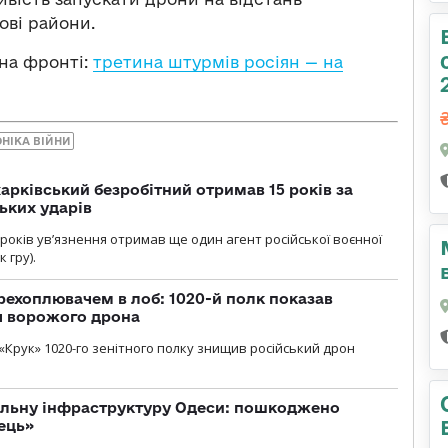
ові райони.
 на фронті:
третина штурмів росіян — на
ОНІКА ВІЙНИ
арківський безробітний отримав 15 років за
ьких ударів
років увʼязнення отримав ще один агент російської воєнної
 гру).
рехоплювачем в лоб: 1020-й полк показав
я ворожого дрона
«Крук» 1020-го зенітного полку знищив російський дрон
вільну інфраструктуру Одеси: пошкоджено
ець»