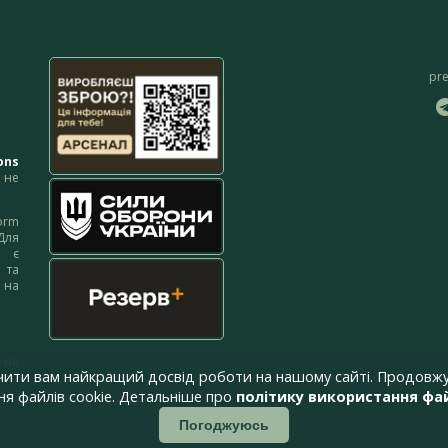
pr
ons
не
orm
Для
м є
 та
 на
 на
чити вам найкращий досвід роботи на нашому сайті. Продовжу
я файлів cookie. Детальніше про
політику використання фай
Погоджуюсь