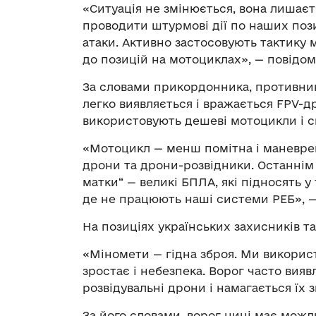
«Ситуація не змінюється, вона лишає
проводити штурмові дії по наших пози
атаки. Активно застосовують тактику м
до позицій на мотоциклах», — повідом
За словами прикордонника, противник
легко виявляється і вражається FPV-д
використовують дешеві мотоцикли і ск
«Мотоцикл — менш помітна і маневрена
дрони та дрони-розвідники. Останнім
матки“ — великі БПЛА, які підносять у
де не працюють наші системи РЕБ», —
На позиціях українських захисників т
«Міномети — гідна зброя. Ми викорис
зростає і небезпека. Ворог часто вияв
розвідувальні дрони і намагається їх 
За його словами, ворог нині має можл