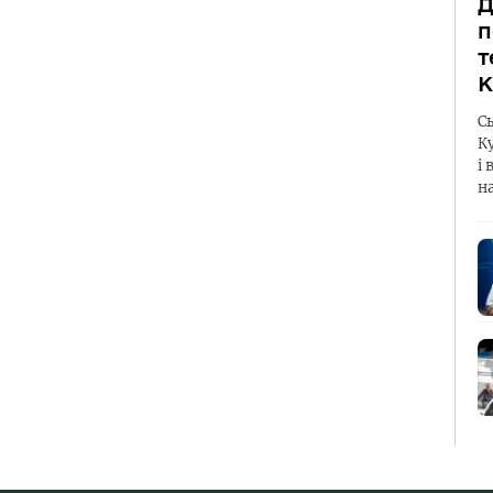
Д
п
т
К
С
К
і 
н