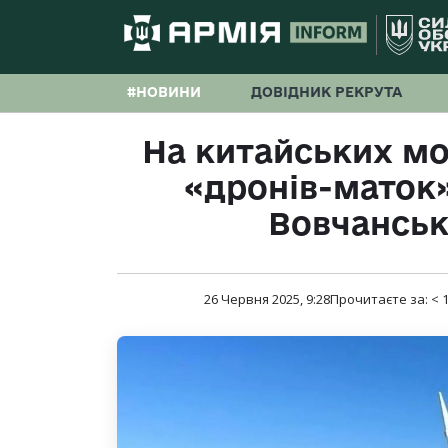
#НОВИНИ
ДОВІДНИК РЕКРУТА
На китайських мо
«дронів-маток»
Вовчансь
26 Червня 2025, 9:28
Прочитаєте за:
< 