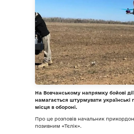
На Вовчанському напрямку бойові ді
намагається штурмувати українські п
місця в обороні.
Про це розповів начальник прикордон
позивним «Тєлік».