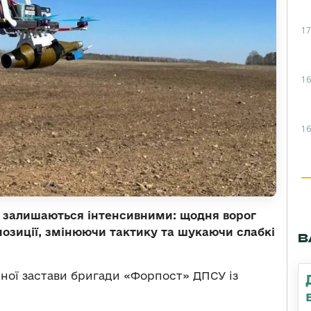
17
16
16
ї залишаються інтенсивними: щодня ворог
озиції, змінюючи тактику та шукаючи слабкі
В
ної застави бригади «Форпост» ДПСУ із