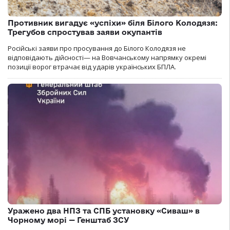
Противник вигадує «успіхи» біля Білого Колодязя:
Трегубов спростував заяви окупантів
Російські заяви про просування до Білого Колодязя не
відповідають дійсності— на Вовчанському напрямку окремі
позиції ворог втрачає від ударів українських БПЛА.
Уражено два НПЗ та СПБ установку «Сиваш» в
Чорному морі — Генштаб ЗСУ