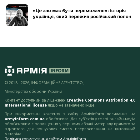
«Це зло має бути переможене»: історія
українця, який пережив російський полон
© 2018 - 2026, ІНФОРМАЦІЙНЕ АГЕНТСТВО,
Міністерство оборони України
Контент доступний за ліцензією
Creative Commons Attribution 4.0
International license
якщо не зазначено інше.
При використанні контенту з сайту АрміяInform посилання на
armyinform.com.ua
обов’язкове. Для суб’єктів у сфері онлайн-медіа
обов’язковим є розміщення у першому абзаці матеріалу прямого та
відкритого для пошукових систем гіперпосилання на цитований
матеріал.
Політика користування сайтом АрміяInform