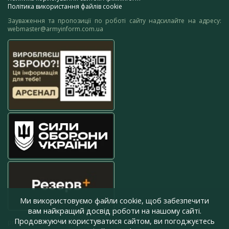
Політика використання файлів cookie
Зауваження та пропозиції по роботі сайту надсилайте на адресу:
webmaster@armyinform.com.ua
Ми використовуємо файли cookie, щоб забезпечити
вам найкращий досвід роботи на нашому сайті.
Продовжуючи користуватися сайтом, ви погоджуєтесь
press@armyinform.com.ua