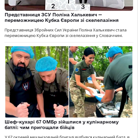
Представниця ЗСУ Поліна Халькевич —
переможницею Кубка Європи зі скелелазіння
Представниця Збройних Сил України Поліна Халькевич стала
переможницею Кубка Європи зі скелелазіння у Словаччині.
Шеф-кухарі 67 ОМБр зійшлися у кулінарному
батлі: чим пригощали бійців
У 67 окремій механізованій бригаді відбувся кулінарний батл, в