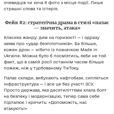
очевидців чи хоча б фото з місця події. Лише
страшні слова та істерія.
Фейк #2: стратегічна драма в стилі «палає
— значить, атака»
Класика жанру: дим на горизонті — і одразу
заява про «удар безпілотників». Ба більше,
кожен дрон — нібито із позначкою Made in
Ukraine. Можна було б посміятись, якби не той
факт, що в самій росії останнім часом більше
пожеж, ніж у турбованому ТікТоку.
Палає склади, вибухають нафтобази, сиплеться
інфраструктура — і все це без участі ЗСУ.
Просто держава, яка десятиліттями клала болт
на безпеку і модернізацію, тепер сама себе
підпалює і кричить: «Допоможіть, нас
атакують!»