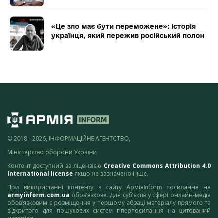
«Це зло має бути переможене»: історія
українця, який пережив російський полон
© 2018 - 2026, ІНФОРМАЦІЙНЕ АГЕНТСТВО,
Міністерство оборони України
Контент доступний за ліцензією
Creative Commons Attribution 4.0
International license
якщо не зазначено інше.
При використанні контенту з сайту АрміяInform посилання на
armyinform.com.ua
обов’язкове. Для суб’єктів у сфері онлайн-медіа
обов’язковим є розміщення у першому абзаці матеріалу прямого та
відкритого для пошукових систем гіперпосилання на цитований