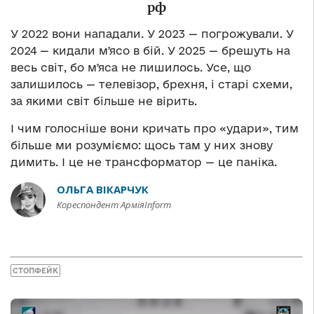
рф
У 2022 вони нападали. У 2023 — погрожували. У
2024 — кидали мʼясо в бій. У 2025 — брешуть на
весь світ, бо мʼяса не лишилось. Усе, що
залишилось — телевізор, брехня, і старі схеми,
за якими світ більше не вірить.
І чим голосніше вони кричать про «удари», тим
більше ми розуміємо: щось там у них знову
димить. І це не трансформатор — це паніка.
ОЛЬГА ВІКАРЧУК
Кореспондент АрміяInform
СТОПФЕЙК