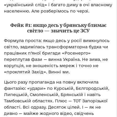
«український слід» і багато диму в очі власному
населенню. Але розберімось по черзі.
Фейк #1: якщо десь у брянську блимає
світло — значить це ЗСУ
Формула проста: якщо десь у росії вимкнулось
світло, задимілась трансформаторна будка чи
працівник п’яної бригади «Росенерго»
переплутав фази — винна Україна. Не зима, не
корупція, не зношеність мереж і точно не
«проклятий Захід». Винні ми.
Цього разу пропаганда на повну включила
фантазію: «удари» по Курській, Бєлгородській,
Липецькій, Смоленській, Брянській і навіть
Тамбовській областях. Плюс — ТОТ Запорізької
області. Всі одразу. Десяток цілей. І — як не
дивно — майже жодного відео, свідчень