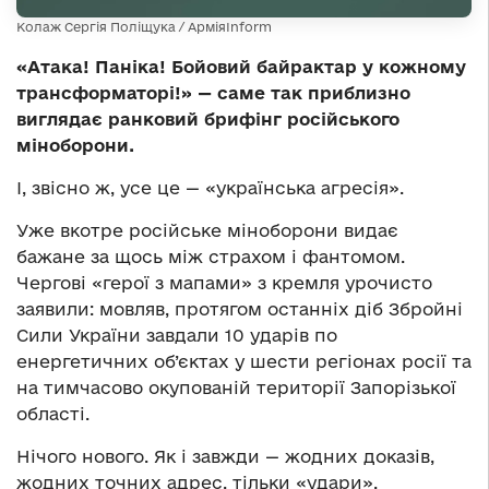
Колаж Сергія Поліщука / АрміяInform
«Атака! Паніка! Бойовий байрактар у кожному
трансформаторі!» — саме так приблизно
виглядає ранковий брифінг російського
міноборони.
І, звісно ж, усе це — «українська агресія».
Уже вкотре російське міноборони видає
бажане за щось між страхом і фантомом.
Чергові «герої з мапами» з кремля урочисто
заявили: мовляв, протягом останніх діб Збройні
Сили України завдали 10 ударів по
енергетичних об’єктах у шести регіонах росії та
на тимчасово окупованій території Запорізької
області.
Нічого нового. Як і завжди — жодних доказів,
жодних точних адрес, тільки «удари»,