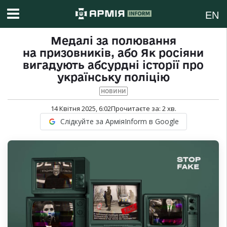
EN
Медалі за полювання
на призовників, або Як росіяни
вигадують абсурдні історії про
українську поліцію
НОВИНИ
14 Квітня 2025, 6:02
Прочитаєте за:
2
хв.
Слідкуйте за АрміяInform в Google