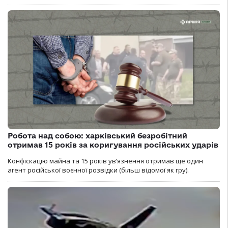
Робота над собою: харківський безробітний
отримав 15 років за коригування російських ударів
Конфіскацію майна та 15 років увʼязнення отримав ще один
агент російської воєнної розвідки (більш відомої як гру).