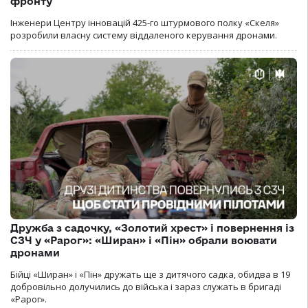
фронту
Інженери Центру інновацій 425-го штурмового полку «Скеля»
розробили власну систему віддаленого керування дронами.
Дружба з садочку, «Золотий хрест» і повернення із
СЗЧ у «Рарог»: «Ширан» і «Пін» обрали воювати
дронами
Бійці «Ширан» і «Пін» дружать ще з дитячого садка, обидва в 19
добровільно долучились до війська і зараз служать в бригаді
«Рарог».