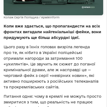
Колаж Сергія Поліщука / АрміяInform
Коли вже здається, що пропагандисти на всіх
фронтах вигадали найгеніальніші фейки, вони
придумують ще більш абсурдні ідеї.
Цього разу в їхніх головах визріла легенда
про те, як нібито в Україні поліцейські
отримали нагороди за затримання 100
«ухилянтів». Це звучить як сюжет до поганої
кримінальної драми, але ж насправді це —
черговий фейк з серії «невірних новин», які
активно поширюють з російських телеканалів
та прокремлівських сайтів.
Питання одне: чому в кремлі не можуть просто
змиритися з тим, що реальність не працює