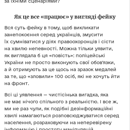
за їхніми сценаріями?
Як це все «працює» у вигляді фейку
Вся суть фейку в тому, щоб викликати
занепокоєння серед українців, змусити
їх сумніватися у діях правоохоронців і сісти
на хвилю непевності. Можна тільки уявити,
як виглядала б ця «повість»: поліцейські
України не просто виконують свої обов’язки,
а й отримують за це щось на зразок медалей
за те, що «зловили» 100 осіб, які не хочуть йти
на фронт.
Всі ці уявлення — чистісінька вигадка, яка
не має нічого спільного з реальністю. І все ж,
ми не раз чули, як подібні дезінформаційні
хвилі намагаються розповсюджуватися серед
населення, розраховуючи на неперевірену
інформацію і простоту маніпуляцій.