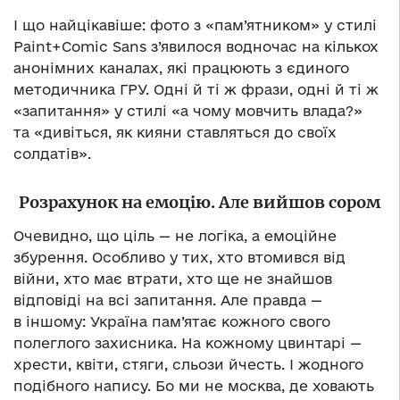
І що найцікавіше: фото з «пам’ятником» у стилі
Paint+Comic Sans з’явилося водночас на кількох
анонімних каналах, які працюють з єдиного
методичника ГРУ. Одні й ті ж фрази, одні й ті ж
«запитання» у стилі «а чому мовчить влада?»
та «дивіться, як кияни ставляться до своїх
солдатів».
Розрахунок на емоцію. Але вийшов сором
Очевидно, що ціль — не логіка, а емоційне
збурення. Особливо у тих, хто втомився від
війни, хто має втрати, хто ще не знайшов
відповіді на всі запитання. Але правда —
в іншому: Україна пам’ятає кожного свого
полеглого захисника. На кожному цвинтарі —
хрести, квіти, стяги, сльози йчесть. І жодного
подібного напису. Бо ми не москва, де ховають