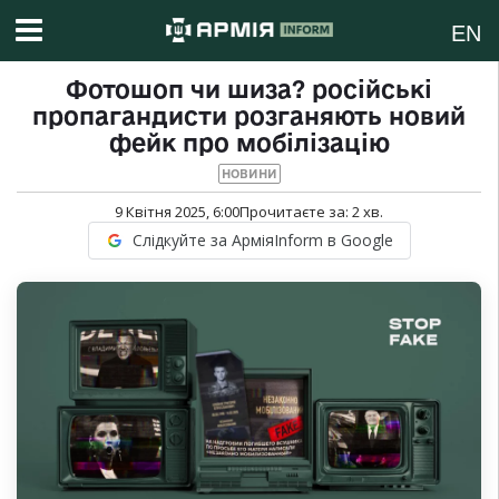
EN
Фотошоп чи шиза? російські
пропагандисти розганяють новий
фейк про мобілізацію
НОВИНИ
9 Квітня 2025, 6:00
Прочитаєте за:
2
хв.
Слідкуйте за АрміяInform в Google