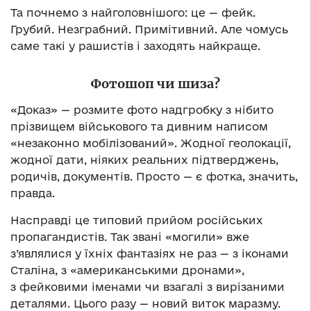
Та почнемо з найголовнішого: це — фейк.
Грубий. Незграбний. Примітивний. Але чомусь
саме такі у рашистів і заходять найкраще.
Фотошоп чи шиза?
«Доказ» — розмите фото надгробку з нібито
прізвищем військового та дивним написом
«незаконно мобілізований». Жодної геолокації,
жодної дати, ніяких реальних підтверджень,
родичів, документів. Просто — є фотка, значить,
правда.
Насправді це типовий прийом російських
пропагандистів. Так звані «могили» вже
з’являлися у їхніх фантазіях не раз — з іконами
Сталіна, з «американськими дронами»,
з фейковими іменами чи взагалі з вирізаними
деталями. Цього разу — новий виток маразму.