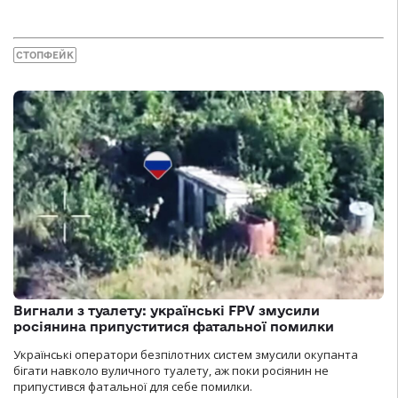
СТОПФЕЙК
Вигнали з туалету: українські FPV змусили
росіянина припуститися фатальної помилки
Українські оператори безпілотних систем змусили окупанта
бігати навколо вуличного туалету, аж поки росіянин не
припустився фатальної для себе помилки.