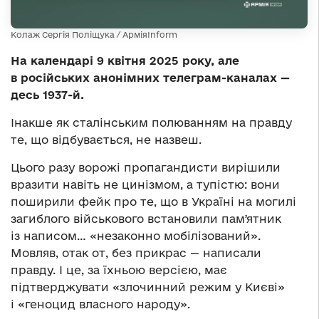
Колаж Сергія Поліщука / АрміяInform
На календарі 9 квітня 2025 року, але
в російських анонімних телеграм-каналах —
десь 1937-й.
Інакше як сталінським полюванням на правду
те, що відбувається, не назвеш.
Цього разу ворожі пропагандисти вирішили
вразити навіть не цинізмом, а тупістю: вони
поширили фейк про те, що в Україні на могилі
загиблого військового встановили памʼятник
із написом… «незаконно мобілізований».
Мовляв, отак от, без прикрас — написали
правду. І це, за їхньою версією, має
підтверджувати «злочинний режим у Києві»
і «геноцид власного народу».