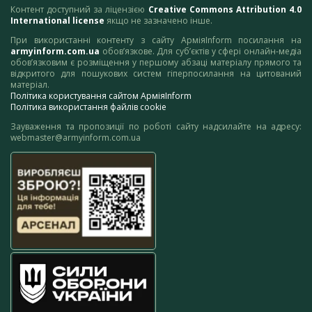
Контент доступний за ліцензією
Creative Commons Attribution 4.0
International license
якщо не зазначено інше.
При використанні контенту з сайту АрміяInform посилання на
armyinform.com.ua
обов’язкове. Для суб’єктів у сфері онлайн-медіа
обов’язковим є розміщення у першому абзаці матеріалу прямого та
відкритого для пошукових систем гіперпосилання на цитований
матеріал.
Політика користування сайтом АрміяInform
Політика використання файлів cookie
Зауваження та пропозиції по роботі сайту надсилайте на адресу:
webmaster@armyinform.com.ua