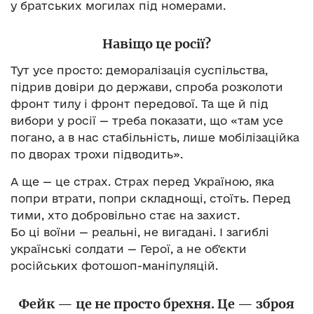
у братських могилах під номерами.
Навіщо це росії?
Тут усе просто: деморалізація суспільства,
підрив довіри до держави, спроба розколоти
фронт тилу і фронт передової. Та ще й під
вибори у росії — треба показати, що «там усе
погано, а в нас стабільність, лише мобілізаційка
по дворах трохи підводить».
А ще — це страх. Страх перед Україною, яка
попри втрати, попри складнощі, стоїть. Перед
тими, хто добровільно стає на захист.
Бо ці воїни — реальні, не вигадані. І загиблі
українські солдати — Герої, а не обʼєкти
російських фотошоп-маніпуляцій.
Фейк — це не просто брехня. Це — зброя