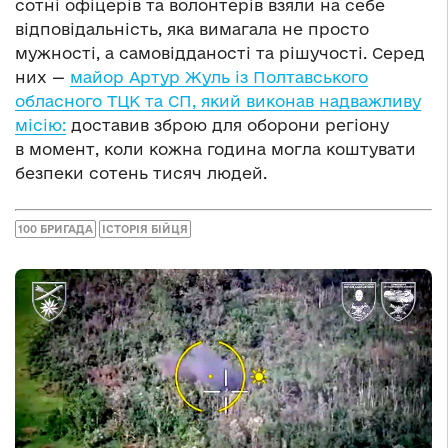
сотні офіцерів та волонтерів взяли на себе
відповідальність, яка вимагала не просто
мужності, а самовідданості та рішучості. Серед
них —
майор Артур Жуль із Полтавського
обласного ТЦК та СП, який виконав надважливу
місію:
доставив зброю для оборони регіону
в момент, коли кожна година могла коштувати
безпеки сотень тисяч людей.
100 БРИГАДА
ІСТОРІЯ БІЙЦЯ