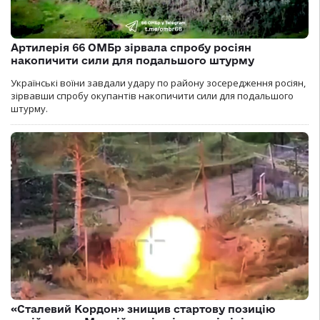
Артилерія 66 ОМБр зірвала спробу росіян
накопичити сили для подальшого штурму
Українські воїни завдали удару по району зосередження росіян,
зірвавши спробу окупантів накопичити сили для подальшого
штурму.
«Сталевий Кордон» знищив стартову позицію