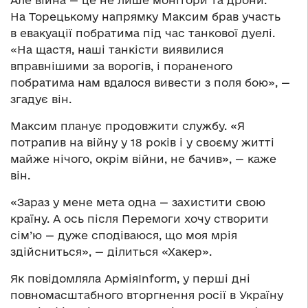
Але війна — це не лише монітори та дрони.
На Торецькому напрямку Максим брав участь
в евакуації побратима під час танкової дуелі.
«На щастя, наші танкісти виявилися
вправнішими за ворогів, і пораненого
побратима нам вдалося вивести з поля бою», —
згадує він.
Максим планує продовжити службу. «Я
потрапив на війну у 18 років і у своєму житті
майже нічого, окрім війни, не бачив», — каже
він.
«Зараз у мене мета одна — захистити свою
країну. А ось після Перемоги хочу створити
сім’ю — дуже сподіваюся, що моя мрія
здійсниться», — ділиться «Хакер».
Як повідомляла АрміяInform, у перші дні
повномасштабного вторгнення росії в Україну