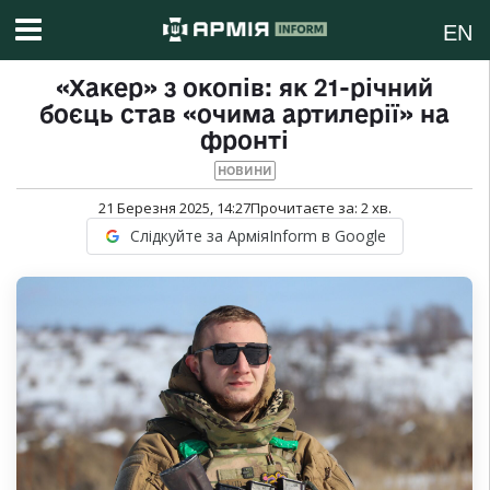
EN
«Хакер» з окопів: як 21-річний
боєць став «очима артилерії» на
фронті
НОВИНИ
21 Березня 2025, 14:27
Прочитаєте за:
2
хв.
Слідкуйте за АрміяInform в Google