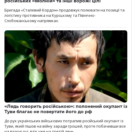
російських «Молній» та інші ворожі цілі
Бригада «Сталевий Кордон» продовжує полювати на позиції та
логістику противника на Курському та Північно-
Слобожанському напрямках.
«Ледь говорить російською»: полонений окупант із
Туви благає не повертати його до рф
До рук українських військових потрапив російський окупант із
Туви, який пішов на війну заради грошей, проте побачивши все
на власні очі, втік уже на третій день