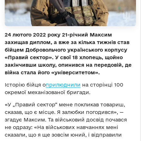
24 лютого 2022 року 21-річний Максим
захищав диплом, а вже за кілька тижнів став
бійцем Добровольчого українського корпусу
«Правий сектор». У свої 18 хлопець, щойно
закінчивши школу, опинився на передовій, де
війна стала його «університетом».
Історію бійця о
прилюднили
на сторінці 100
окремої механізованої бригади.
«У „Правий сектор“ мене покликав товариш,
сказав, що є місце. Я залюбки погодився», —
згадує Максим. Та військовий досвід почався
не одразу: «На військових навчаннях мені
сказали, що я ще зовсім юний, і відправили