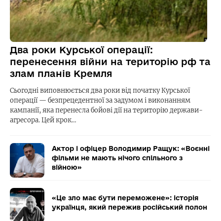
Два роки Курської операції:
перенесення війни на територію рф та
злам планів Кремля
Сьогодні виповнюється два роки від початку Курської
операції — безпрецедентної за задумом і виконанням
кампанії, яка перенесла бойові дії на територію держави-
агресора. Цей крок…
Актор і офіцер Володимир Ращук: «Воєнні
фільми не мають нічого спільного з
війною»
«Це зло має бути переможене»: історія
українця, який пережив російський полон