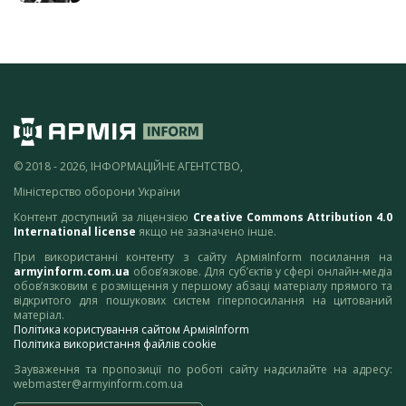
© 2018 - 2026, ІНФОРМАЦІЙНЕ АГЕНТСТВО,
Міністерство оборони України
Контент доступний за ліцензією
Creative Commons Attribution 4.0
International license
якщо не зазначено інше.
При використанні контенту з сайту АрміяInform посилання на
armyinform.com.ua
обов’язкове. Для суб’єктів у сфері онлайн-медіа
обов’язковим є розміщення у першому абзаці матеріалу прямого та
відкритого для пошукових систем гіперпосилання на цитований
матеріал.
Політика користування сайтом АрміяInform
Політика використання файлів cookie
Зауваження та пропозиції по роботі сайту надсилайте на адресу:
webmaster@armyinform.com.ua