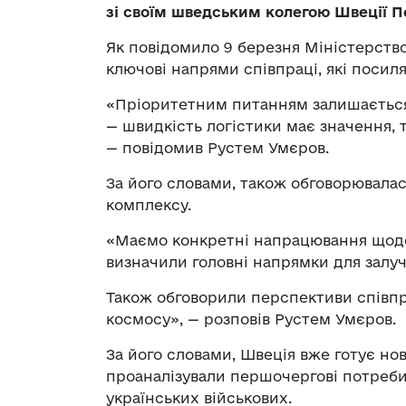
зі своїм шведським колегою Швеції 
Як повідомило 9 березня Міністерство
ключові напрями співпраці, які посил
«Пріоритетним питанням залишається
— швидкість логістики має значення, т
— повідомив Рустем Умєров.
За його словами, також обговорювала
комплексу.
«Маємо конкретні напрацювання щодо 
визначили головні напрямки для залуч
Також обговорили перспективи співпр
космосу», — розповів Рустем Умєров.
За його словами, Швеція вже готує но
проаналізували першочергові потреб
українських військових.