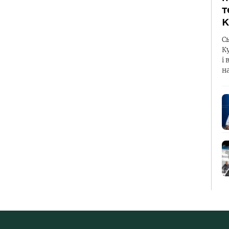
т
К
С
К
і 
н