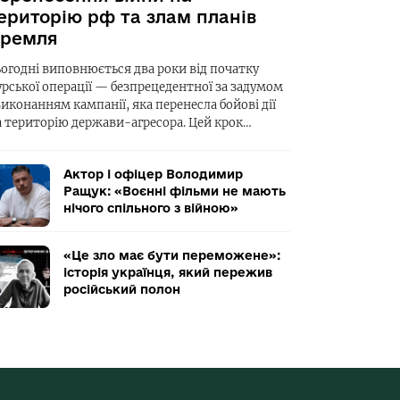
ериторію рф та злам планів
ремля
ьогодні виповнюється два роки від початку
урської операції — безпрецедентної за задумом
виконанням кампанії, яка перенесла бойові дії
а територію держави-агресора. Цей крок…
Актор і офіцер Володимир
Ращук: «Воєнні фільми не мають
нічого спільного з війною»
«Це зло має бути переможене»:
історія українця, який пережив
російський полон