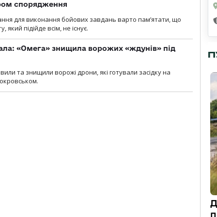
ром спорядження
ання для виконання бойових завдань варто пам’ятати, що
 який підійде всім, не існує.
ала: «Омега» знищила ворожих «ждунів» під
П
вили та знищили ворожі дрони, які готували засідку на
Покровськом.
Д
п