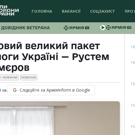
ГОЛОВНА
ВАКАНСІЇ
СОЦЗАХИСТ
ПРО 
ДОВІДНИК ВЕТЕРАНА
овий великий пакет
16
оги Україні — Рустем
16
мєров
І НОВИНИ
НОВИНИ
15
Слідкуйте за АрміяInform в Google
1
хв.
15
15