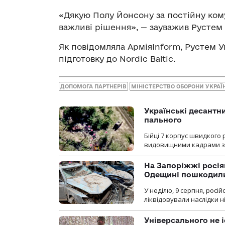
«Дякую Полу Йонсону за постійну кому
важливі рішення», — зауважив Рустем
Як повідомляла АрміяInform, Рустем 
підготовку до Nordic Baltic.
ДОПОМОГА ПАРТНЕРІВ
МІНІСТЕРСТВО ОБОРОНИ УКРАЇ
Українські десантни
пального
Бійці 7 корпус швидкого
видовищними кадрами з 
На Запоріжжі росія
Одещині пошкодили
У неділю, 9 серпня, росі
ліквідовували наслідки н
Універсального не і