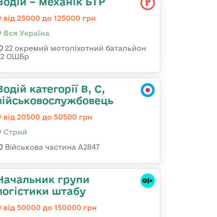
Водій – механік БТР
від 25000 до 125000 грн
Вся Україна
22 окремий мотопіхотний батальйон
92 ОШБр
Водій категорії B, C,
військовослужбовець
від 20500 до 50500 грн
Стрий
Військова частина А2847
Начальник групи
логістики штабу
від 50000 до 150000 грн