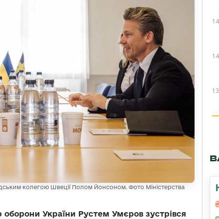
14
14
13
В
едським колегою Швеції Полом Йонсоном. Фото Міністерства
тр оборони України Рустем Умєров зустрівся