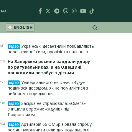
НАС
ENGLISH
:41
Українські десантники позбавляють
ВІДЕО
ворога живої сили, провізії та пального
:19
На Запоріжжі росіяни завдали удару
по рятувальниках, а на Одещині
пошкодили автобус з дітьми
:57
Універсального не існує: «Вуду»
ВІДЕО
поділився досвідом, як не помилитися з
вибором спорядження
:38
Засідка не спрацювала: «Омега»
ВІДЕО
знищила ворожих «ждунів» під
Покровськом
:04
Артилерія 66 ОМБр зірвала спробу
ВІДЕО
росіян накопичити сили для подальшого