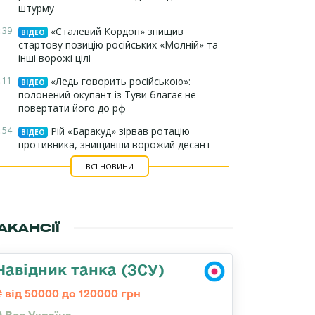
штурму
:39
«Сталевий Кордон» знищив
ВІДЕО
стартову позицію російських «Молній» та
інші ворожі цілі
:11
«Ледь говорить російською»:
ВІДЕО
полонений окупант із Туви благає не
повертати його до рф
:54
Рій «Баракуд» зірвав ротацію
ВІДЕО
противника, знищивши ворожий десант
ВСІ НОВИНИ
АКАНСІЇ
Навідник танка (ЗСУ)
від 50000 до 120000 грн