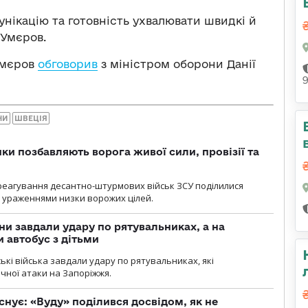
нікацію та готовність ухвалювати швидкі й
 Умєров.
Умєров
обговорив
з міністром оборони Данії
НИ
ШВЕЦІЯ
ки позбавляють ворога живої сили, провізії та
 реагування десантно-штурмових військ ЗСУ поділилися
ураженнями низки ворожих цілей.
ни завдали удару по рятувальниках, а на
 автобус з дітьми
йські війська завдали удару по рятувальниках, які
ічної атаки на Запоріжжя.
снує: «Вуду» поділився досвідом, як не