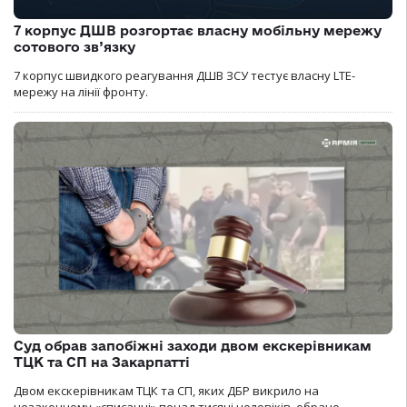
7 корпус ДШВ розгортає власну мобільну мережу
сотового зв’язку
7 корпус швидкого реагування ДШВ ЗСУ тестує власну LTE-
мережу на лінії фронту.
Суд обрав запобіжні заходи двом екскерівникам
ТЦК та СП на Закарпатті
Двом екскерівникам ТЦК та СП, яких ДБР викрило на