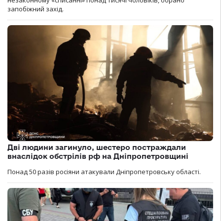
незаконному «списанні» понад тисячі чоловіків, обрано
запобіжний захід.
Дві людини загинуло, шестеро постраждали
внаслідок обстрілів рф на Дніпропетровщині
Понад 50 разів росіяни атакували Дніпропетровську області.