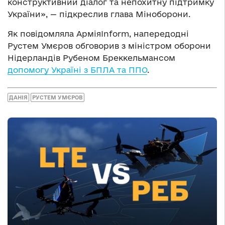
конструктивний діалог та непохитну підтримку
України», — підкреслив глава Міноборони.
Як повідомляла АрміяInform, напередодні
Рустем Умєров обговорив з міністром оборони
Нідерландів Рубеном Бреккельмансом
допомогу Україні з БПЛА та ППО
.
ДАНІЯ
РУСТЕМ УМЄРОВ