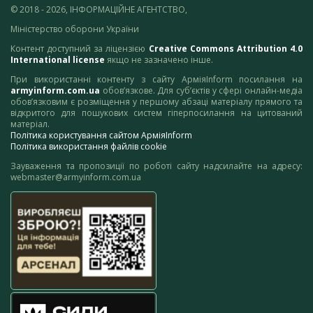
© 2018 - 2026, ІНФОРМАЦІЙНЕ АГЕНТСТВО,
Міністерство оборони України
Контент доступний за ліцензією
Creative Commons Attribution 4.0
International license
якщо не зазначено інше.
При використанні контенту з сайту АрміяInform посилання на
armyinform.com.ua
обов’язкове. Для суб’єктів у сфері онлайн-медіа
обов’язковим є розміщення у першому абзаці матеріалу прямого та
відкритого для пошукових систем гіперпосилання на цитований
матеріал.
Політика користування сайтом АрміяInform
Політика використання файлів cookie
Зауваження та пропозиції по роботі сайту надсилайте на адресу:
webmaster@armyinform.com.ua