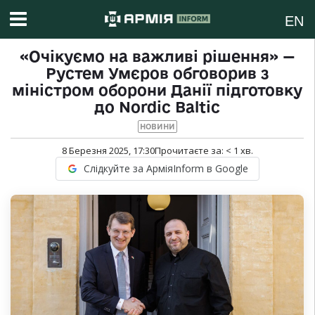
EN
«Очікуємо на важливі рішення» —
Рустем Умєров обговорив з
міністром оборони Данії підготовку
до Nordic Baltic
НОВИНИ
8 Березня 2025, 17:30
Прочитаєте за:
< 1
хв.
Слідкуйте за АрміяInform в Google