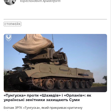
Кореспондент АрміяInform
СТОПФЕЙК
«Тунгуска» проти «Шахедів» і «Орланів»: як
українські зенітники захищають Суми
Екіпаж ЗРГК «Тунгуска», який прикриває критичну