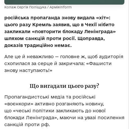
Колаж Сергія Поліщука / АрміяInform
російська пропаганда знову видала «хіт»:
цього разу Кремль заявив, що в Чехії нібито
закликали «повторити блокаду Ленінграда»
шляхом санкцій проти росії. Щоправда,
доказів традиційно немає.
Але це й неважливо — головне ж, щоб аудиторія
схопилася за серце й закричала: «Фашисти
знову наступають!»
Що вигадали цього разу?
Пропагандистські медіа та російські
«воєнкори» активно розганяють новину,
що «чеські політики закликають до нової
блокади Ленінграда», маючи на увазі посилення
санкцій проти рф.