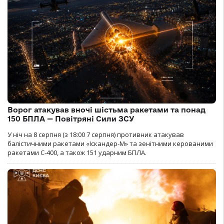
Ворог атакував вночі шістьма ракетами та понад
150 БПЛА — Повітряні Сили ЗСУ
У ніч на 8 серпня (з 18:00 7 серпня) противник атакував
балістичними ракетами «Іскандер-М» та зенітними керованими
ракетами С-400, а також 151 ударним БПЛА.