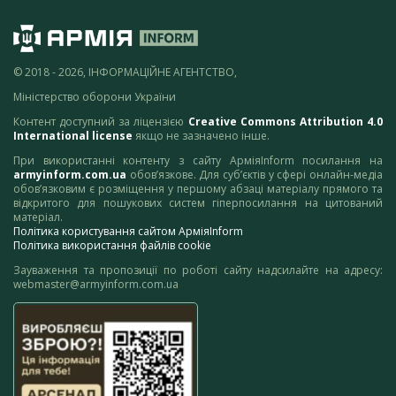
© 2018 - 2026, ІНФОРМАЦІЙНЕ АГЕНТСТВО,
Міністерство оборони України
Контент доступний за ліцензією
Creative Commons Attribution 4.0
International license
якщо не зазначено інше.
При використанні контенту з сайту АрміяInform посилання на
armyinform.com.ua
обов’язкове. Для суб’єктів у сфері онлайн-медіа
обов’язковим є розміщення у першому абзаці матеріалу прямого та
відкритого для пошукових систем гіперпосилання на цитований
матеріал.
Політика користування сайтом АрміяInform
Політика використання файлів cookie
Зауваження та пропозиції по роботі сайту надсилайте на адресу:
webmaster@armyinform.com.ua