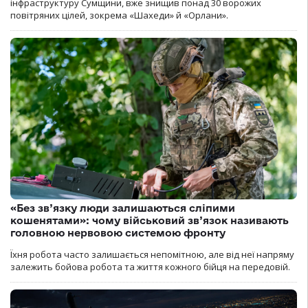
інфраструктуру Сумщини, вже знищив понад 30 ворожих
повітряних цілей, зокрема «Шахеди» й «Орлани».
«Без зв’язку люди залишаються сліпими
кошенятами»: чому військовий зв’язок називають
головною нервовою системою фронту
Їхня робота часто залишається непомітною, але від неї напряму
залежить бойова робота та життя кожного бійця на передовій.