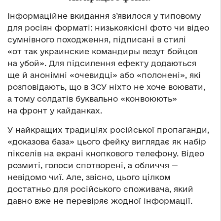
Інформаційне вкидання з’явилося у типовому
для росіян форматі: низькоякісні фото чи відео
сумнівного походження, підписані в стилі
«от так украинские командиры везут бойцов
на убой». Для підсилення ефекту додаються
ще й анонімні «очевидці» або «полонені», які
розповідають, що в ЗСУ ніхто не хоче воювати,
а тому солдатів буквально «конвоюють»
на фронт у кайданках.
У найкращих традиціях російської пропаганди,
«доказова база» цього фейку виглядає як набір
пікселів на екрані кнопкового телефону. Відео
розмиті, голоси спотворені, а обличчя —
невідомо чиї. Але, звісно, цього цілком
достатньо для російського споживача, який
давно вже не перевіряє жодної інформації.