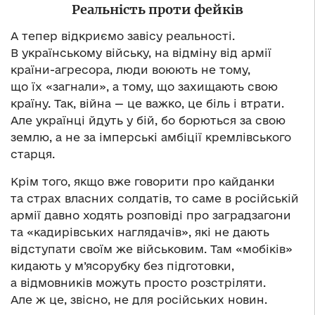
Реальність проти фейків
А тепер відкриємо завісу реальності.
В українському війську, на відміну від армії
країни-агресора, люди воюють не тому,
що їх «загнали», а тому, що захищають свою
країну. Так, війна — це важко, це біль і втрати.
Але українці йдуть у бій, бо борються за свою
землю, а не за імперські амбіції кремлівського
старця.
Крім того, якщо вже говорити про кайданки
та страх власних солдатів, то саме в російській
армії давно ходять розповіді про заградзагони
та «кадирівських наглядачів», які не дають
відступати своїм же військовим. Там «мобіків»
кидають у м’ясорубку без підготовки,
а відмовників можуть просто розстріляти.
Але ж це, звісно, не для російських новин.