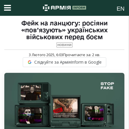
EN
Фейк на ланцюгу: росіяни
«пов’язують» українських
військових перед боєм
НОВИНИ
3 Лютого 2025, 6:03
Прочитаєте за:
2
хв.
Слідкуйте за АрміяInform в Google