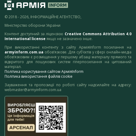
© 2018 - 2026, ІНФОРМАЦІЙНЕ АГЕНТСТВО,
Міністерство оборони України
Контент доступний за ліцензією
Creative Commons Attribution 4.0
International license
якщо не зазначено інше.
При використанні контенту з сайту АрміяInform посилання на
armyinform.com.ua
обов’язкове. Для суб’єктів у сфері онлайн-медіа
обов’язковим є розміщення у першому абзаці матеріалу прямого та
відкритого для пошукових систем гіперпосилання на цитований
матеріал.
Політика користування сайтом АрміяInform
Політика використання файлів cookie
Зауваження та пропозиції по роботі сайту надсилайте на адресу:
webmaster@armyinform.com.ua