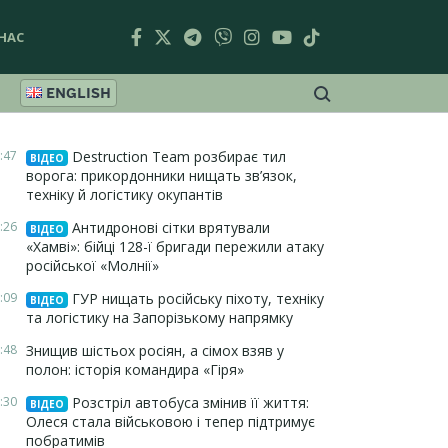
НАС
ENGLISH
:47
Destruction Team розбирає тил
ВІДЕО
ворога: прикордонники нищать зв’язок,
техніку й логістику окупантів
:26
Антидронові сітки врятували
ВІДЕО
«Хамві»: бійці 128-ї бригади пережили атаку
російської «Молнії»
:09
ГУР нищать російську піхоту, техніку
ВІДЕО
та логістику на Запорізькому напрямку
:48
Знищив шістьох росіян, а сімох взяв у
полон: історія командира «Гіря»
:30
Розстріл автобуса змінив її життя:
ВІДЕО
Олеся стала військовою і тепер підтримує
побратимів