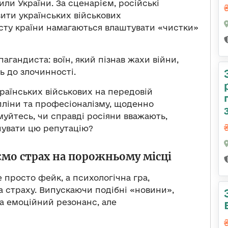
ли України. За сценарієм, російські
ити українських військових
исту країни намагаються влаштувати «чистки»
агандиста: воїн, який пізнав жахи війни,
ь до злочинності.
країнських військових на передовій
ліни та професіоналізму, щоденно
муйтесь, чи справді росіяни вважають,
нувати цю репутацію?
ємо страх на порожньому місці
 просто фейк, а психологічна гра,
а страху. Випускаючи подібні «новини»,
а емоційний резонанс, але