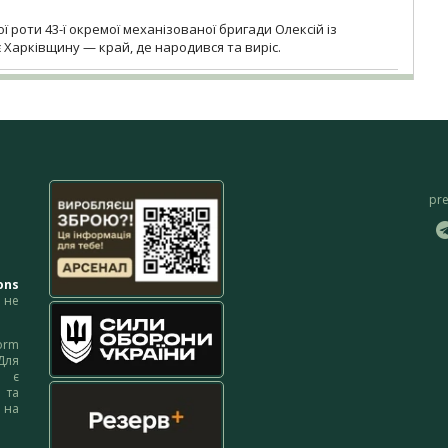
ї роти 43-ї окремої механізованої бригади Олексій із
 Харківщину — край, де народився та виріс.
pr
ons
не
orm
Для
м є
 та
 на