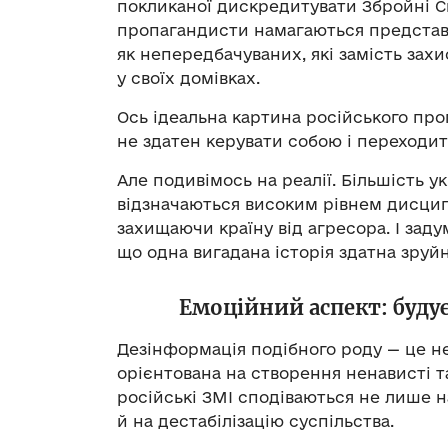
покликаної дискредитувати Збройні Си
пропагандисти намагаються представ
як непередбачуваних, які замість зах
у своїх домівках.
Ось ідеальна картина російського проп
не здатен керувати собою і переходит
Але подивімось на реалії. Більшість у
відзначаються високим рівнем дисцип
захищаючи країну від агресора. І заду
що одна вигадана історія здатна зруй
Емоційний аспект: буду
Дезінформація подібного роду — це не
орієнтована на створення ненависті т
російські ЗМІ сподіваються не лише н
й на дестабілізацію суспільства.