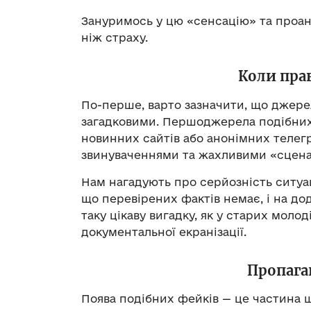
Зануримось у цю «сенсацію» та проана
ніж страху.
Коли пра
По-перше, варто зазначити, що джере
загадковими. Першоджерела подібних 
новинних сайтів або анонімних телегр
звинуваченнями та жахливими «сцена
Нам нагадують про серйозність ситуаці
що перевірених фактів немає, і на дод
таку цікаву вигадку, як у старих моло
документальної екранізації.
Пропаган
Поява подібних фейків — це частина 