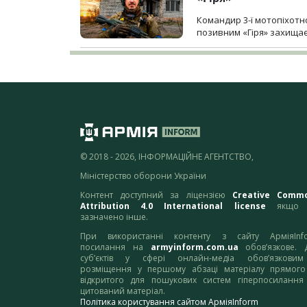
Командир 3-ї мотопіхотно
позивним «Гіря» захищає
© 2018 - 2026, ІНФОРМАЦІЙНЕ АГЕНТСТВО,
Міністерство оборони України
Контент доступний за ліцензією
Creative Comm
Attribution 4.0 International license
якщо 
зазначено інше.
При використанні контенту з сайту АрміяInf
посилання на
armyinform.com.ua
обов’язкове. 
суб’єктів у сфері онлайн-медіа обов’язкови
розміщення у першому абзаці матеріалу прямого
відкритого для пошукових систем гіперпосилання
цитований матеріал.
Політика користування сайтом АрміяInform