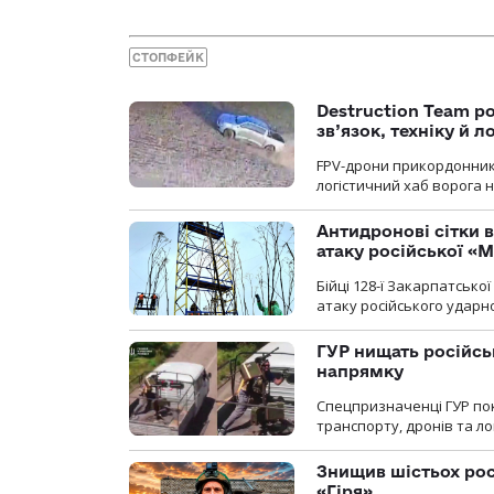
СТОПФЕЙК
Destruction Team р
зв’язок, техніку й л
FPV-дрони прикордонників
логістичний хаб ворога 
Антидронові сітки в
атаку російської «М
Бійці 128-ї Закарпатсько
атаку російського ударн
ГУР нищать російськ
напрямку
Спецпризначенці ГУР пок
транспорту, дронів та ло
Знищив шістьох росі
«Гіря»