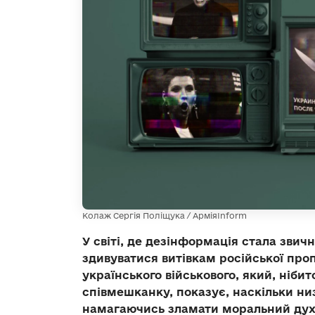
Колаж Сергія Поліщука / АрміяInform
У світі, де дезінформація стала звич
здивуватися витівкам російської про
українського військового, який, ніби
співмешканку, показує, наскільки ни
намагаючись зламати моральний дух 