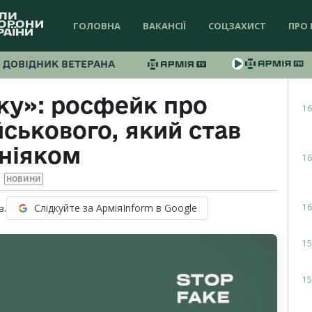
ГОЛОВНА
ВАКАНСІЇ
СОЦЗАХИСТ
ПРО 
ДОВІДНИК ВЕТЕРАНА
ку»: росфейк про
16
йськового, який став
ніяком
16
НОВИНИ
16
Слідкуйте за АрміяInform в Google
в.
15
15