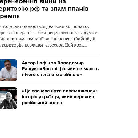
еренесення війни на
ериторію рф та злам планів
ремля
ьогодні виповнюється два роки від початку
урської операції — безпрецедентної за задумом
виконанням кампанії, яка перенесла бойові дії
а територію держави-агресора. Цей крок…
Актор і офіцер Володимир
Ращук: «Воєнні фільми не мають
нічого спільного з війною»
«Це зло має бути переможене»:
історія українця, який пережив
російський полон