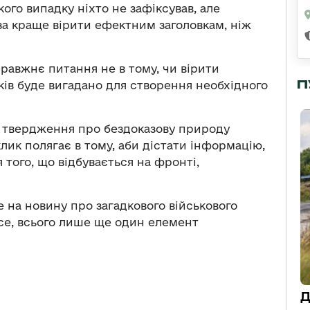
кого випадку ніхто не зафіксував, але
за краще вірити ефектним заголовкам, ніж
равжнє питання не в тому, чи вірити
П
йків буде вигадано для створення необхідного
 твердження про бездоказову природу
лик полягає в тому, аби дістати інформацію,
того, що відбувається на фронті,
е на новину про загадкового військового
все, всього лише ще один елемент
Д