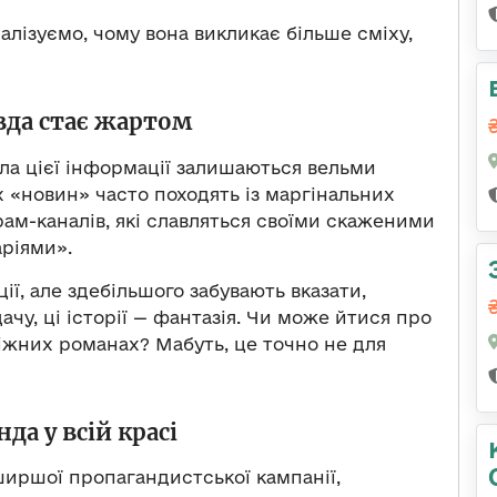
лізуємо, чому вона викликає більше сміху,
вда стає жартом
ла цієї інформації залишаються вельми
«новин» часто походять із маргінальних
ам-каналів, які славляться своїми скаженими
ріями».
ї, але здебільшого забувають вказати,
ачу, ці історії — фантазія. Чи може йтися про
діжних романах? Мабуть, це точно не для
да у всій красі
ширшої пропагандистської кампанії,