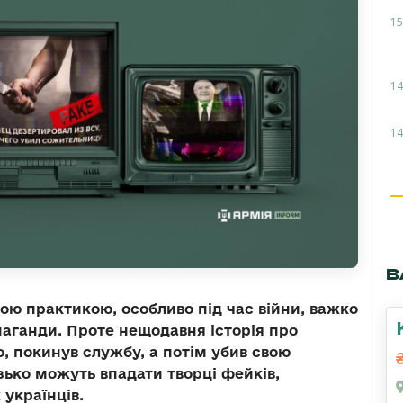
15
14
14
В
ною практикою, особливо під час війни, важко
паганди. Проте нещодавня історія про
то, покинув службу, а потім убив свою
зько можуть впадати творці фейків,
українців.