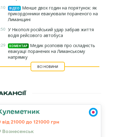
:10
Менше двох годин на порятунок: як
ВІДЕО
прикордонники евакуювали пораненого на
Лиманщині
:50
У Нікополі російський удар забрав життя
водія рейсового автобуса
:29
Медик розповів про складність
КОМЕНТАР
евакуації поранених на Лиманському
напрямку
ВСІ НОВИНИ
АКАНСІЇ
Кулеметник
від 21000 до 121000 грн
Вознесенськ