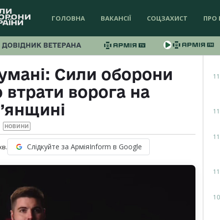
ГОЛОВНА
ВАКАНСІЇ
СОЦЗАХИСТ
ПРО 
ДОВІДНИК ВЕТЕРАНА
тумані: Сили оборони
11
 втрати ворога на
’янщині
11
НОВИНИ
11
Слідкуйте за АрміяInform в Google
хв.
11
10