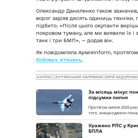
Олександр Даниленко також зазначив, 
ворог задіяв десять одиниць техніки, 
підбито. «Після цього окупанти виріш
покровом туману, але ми виявили їх і
танк і три БМП», — додав він.
Як повідомляла АрміяInform, протяго
бойових зіткнень
.
АХІЛЛЕС
КУП‘ЯНСЬКИЙ НАПРЯМОК
ЮРІЙ ФЕДОРЕНКО
За місяць мінус пон
підсумки липня
Протягом липня 2026 рок
того, знешкоджено понад
Уражено РЛС у Крим
БПЛА