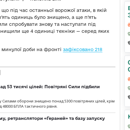
що під час останньої ворожої атаки, в якій
п’ять одиниць було знищено, а ще п’ять
или спробувати знову та наступати під
 знищили ще 4 одиниці техніки — серед яких
м минулої доби на фронті
зафіксовано 218
ад 53 тисячі цілей: Повітряні Сили підбили
у Cилами оборони знищено понад 5300 повітряних цілей, крім
 48000 БПЛА тактичного рівня.
у, ретранслятори «Гераней» та базу запуску