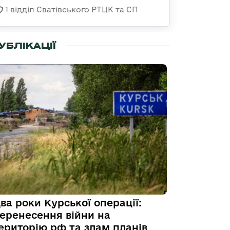
1 відділ Сватівського РТЦК та СП
УБЛІКАЦІЇ
ва роки Курської операції:
еренесення війни на
ериторію рф та злам планів