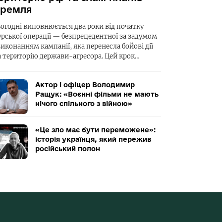
ремля
ьогодні виповнюється два роки від початку
урської операції — безпрецедентної за задумом
виконанням кампанії, яка перенесла бойові дії
а територію держави-агресора. Цей крок…
Актор і офіцер Володимир
Ращук: «Воєнні фільми не мають
нічого спільного з війною»
«Це зло має бути переможене»:
історія українця, який пережив
російський полон