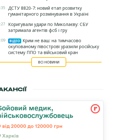
:35
ДСТУ 8820-7: новий етап розвитку
гуманітарного розмінування в Україні
:27
Коригували удари по Миколаєву: СБУ
затримала агентів фсб і гру
:09
Крим не ваш: на тимчасово
ВІДЕО
окупованому півострові уразили російську
систему ППО та військовий кран
ВСІ НОВИНИ
АКАНСІЇ
Бойовий медик,
військовослужбовець
від 20000 до 120000 грн
Харків