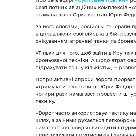
Про це в ефірі
«Суспільне Новини»
ро
безпілотних авіаційних комплексів «А
отамана Івана Сірка капітан Юрій Фед
За його словами, російські генерали 
відправляючи свої війська в бій, резу
очікуванням: втрачені танки та броне
«Тільки для того, щоб зайти в Кругля
броньованої техніки. А щодо втрат сер
підрахувати точну кількість», — розп
Попри активні спроби ворога прорва
утримувати свої позиції. Юрій Федоре
чотири рази намагався провести штур
техніку.
«Ворог часто використовує тактику на
шлях, а за ними рухається легкобронь
намагаються швидко висадити штурмови
перегрупувати штурмовиків і знову на