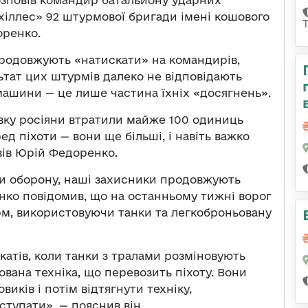
зповів командир батальйону ударних
хіллес» 92 штурмової бригади імені кошового
оренко.
продовжують «натискати» на командирів,
льтат цих штурмів далеко не відповідають
машини — це лише частина їхніх «досягнень».
ківку росіяни втратили майже 100 одиниць
ед піхоти — вони ще більші, і навіть важко
овів Юрій Федоренко.
ти оборону, наші захисники продовжують
нко повідомив, що на останньому тижні ворог
м, використовуючи танки та легкоброньовану
катів, коли танки з тралами розміновують
ована техніка, що перевозить піхоту. Вони
ків і потім відтягнути техніку,
ступати», — пояснив він.