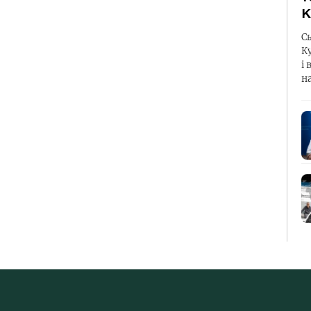
К
С
К
і 
н