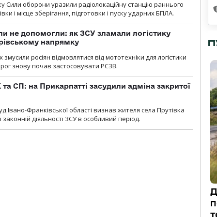
року Сили оборони уразили радіолокаційну станцію раннього
ки і місце зберігання, підготовки і пуску ударних БПЛА.
и не допомогли: як ЗСУ зламали логістику
дрівському напрямку
П
х змусили росіян відмовлятися від мототехніки для логістики
орог знову почав застосовувати РСЗВ.
 та СП: на Прикарпатті засудили адміна закритої
д Івано-Франківської області визнав жителя села Прутівка
законній діяльності ЗСУ в особливий період.
Д
п
т