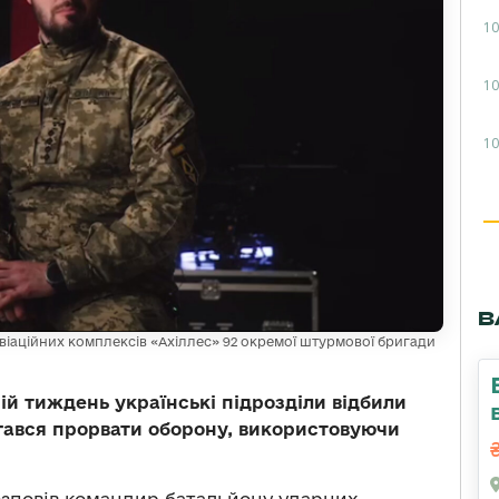
10
10
10
В
віаційних комплексів «Ахіллес» 92 окремої штурмової бригади
й тиждень українські підрозділи відбили
гався прорвати оборону, використовуючи