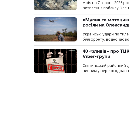
У ніч на 7 серпня 2026 
виявлення поблизу Оленів
«Мули» та мотоцикл
росіян на Олексан
Українські удари по тила
біля фронту, водночас в
40 «зливів» про ТЦК
Viber-групи
Снятинський районний су
винним у перешкоджанні 