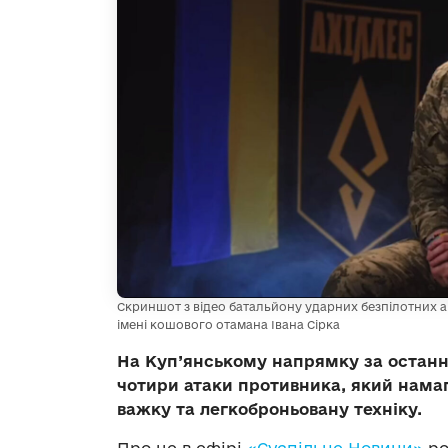
Скриншот з відео батальйону ударних безпілотних а
імені кошового отамана Івана Сірка
На Куп’янському напрямку за останні
чотири атаки противника, який нама
важку та легкоброньовану техніку.