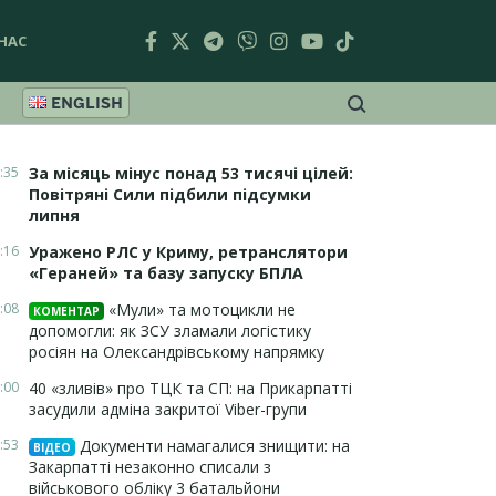
НАС
ENGLISH
:35
За місяць мінус понад 53 тисячі цілей:
Повітряні Сили підбили підсумки
липня
:16
Уражено РЛС у Криму, ретранслятори
«Гераней» та базу запуску БПЛА
:08
«Мули» та мотоцикли не
КОМЕНТАР
допомогли: як ЗСУ зламали логістику
росіян на Олександрівському напрямку
:00
40 «зливів» про ТЦК та СП: на Прикарпатті
засудили адміна закритої Viber-групи
:53
Документи намагалися знищити: на
ВІДЕО
Закарпатті незаконно списали з
військового обліку 3 батальйони